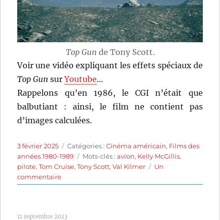
Top Gun
de Tony Scott.
Voir une vidéo expliquant les effets spéciaux de
Top Gun
sur
Youtube
…
Rappelons qu’en 1986, le CGI n’était que
balbutiant : ainsi, le film ne contient pas
d’images calculées.
Publié
Catégories
3 février 2025
Catégories :
Cinéma américain
,
Films des
le
Étiquettes
années 1980-1989
Mots-clés :
avion
,
Kelly McGillis
,
pilote
,
Tom Cruise
,
Tony Scott
,
Val Kilmer
Un
sur
commentaire
Top
Gun
(1986)
11 septembre 2023
de