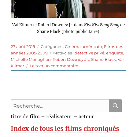
Val Kilmer et Robert Downey Jr. dans
Kiss Kiss Bang Bang
de
Shane Black (photo publicitaire).
Publié
Catégories
27 août 2019
Catégories :
Cinéma américain
,
Films des
le
Étiquettes
années 2005-2009
Mots-clés :
détective privé
,
enquête
,
Michelle Monaghan
,
Robert Downey Jr.
,
Shane Black
,
Val
sur
Kilmer
Laisser un commentaire
Kiss
Kiss
Bang
Bang
(2005)
Recherche
de
Shane
pour
RECHER
OK
titre de film – réalisateur – acteur
Black
:
Index de tous les films chroniqués