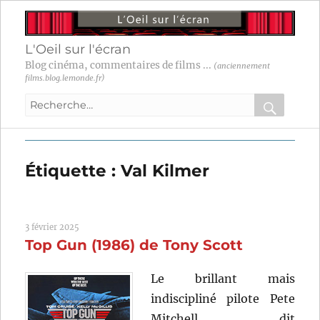
L'Oeil sur l'écran
Blog cinéma, commentaires de films ...
(anciennement
films.blog.lemonde.fr)
Recherche
pour
RECHER
OK
:
Étiquette :
Val Kilmer
3 février 2025
Top Gun (1986) de Tony Scott
Le brillant mais
indiscipliné pilote Pete
Mitchell, dit