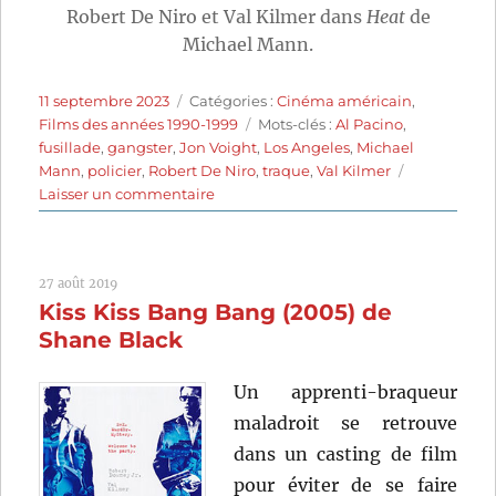
Robert De Niro et Val Kilmer dans
Heat
de
Michael Mann.
Publié
Catégories
11 septembre 2023
Catégories :
Cinéma américain
,
le
Étiquettes
Films des années 1990-1999
Mots-clés :
Al Pacino
,
fusillade
,
gangster
,
Jon Voight
,
Los Angeles
,
Michael
Mann
,
policier
,
Robert De Niro
,
traque
,
Val Kilmer
sur
Laisser un commentaire
Heat
(1995)
de
27 août 2019
Michael
Kiss Kiss Bang Bang (2005) de
Mann
Shane Black
Un apprenti-braqueur
maladroit se retrouve
dans un casting de film
pour éviter de se faire