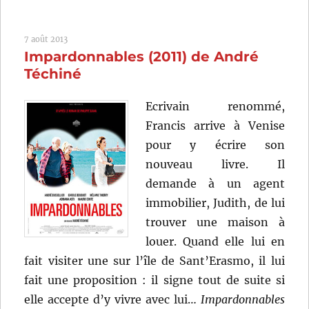
froid
(1979)
7 août 2013
de
Impardonnables (2011) de André
Bertrand
Blier
Téchiné
Ecrivain renommé,
Francis arrive à Venise
pour y écrire son
nouveau livre. Il
demande à un agent
immobilier, Judith, de lui
trouver une maison à
louer. Quand elle lui en
fait visiter une sur l’île de Sant’Erasmo, il lui
fait une proposition : il signe tout de suite si
elle accepte d’y vivre avec lui…
Impardonnables