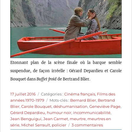
Etonnant plan de la scène finale où la barque semble
suspendue, de façon irréelle : Gérard Depardieu et Carole
Bouquet dans
Buffet froid
de Bertrand Blier.
Publié
Catégories
17 juillet 2016
Catégories :
Cinéma français
,
Films des
le
Étiquettes
années 1970-1979
Mots-clés :
Bernard Blier
,
Bertrand
Blier
,
Carole Bouquet
,
déshumanisation
,
Geneviève Page
,
Gérard Depardieu
,
humour noir
,
incommunicabilité
,
Jean Benguigui
,
Jean Carmet
,
meurtre
,
meurtres en
sur
série
,
Michel Serrault
,
policier
3 commentaires
Buffet