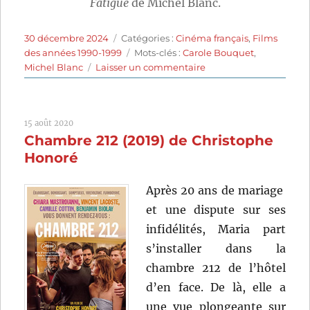
Fatigue
de Michel Blanc.
Publié
Catégories
30 décembre 2024
Catégories :
Cinéma français
,
Films
le
Étiquettes
des années 1990-1999
Mots-clés :
Carole Bouquet
,
sur
Michel Blanc
Laisser un commentaire
Grosse
Fatigue
(1994)
15 août 2020
de
Chambre 212 (2019) de Christophe
Michel
Blanc
Honoré
Après 20 ans de mariage
et une dispute sur ses
infidélités, Maria part
s’installer dans la
chambre 212 de l’hôtel
d’en face. De là, elle a
une vue plongeante sur