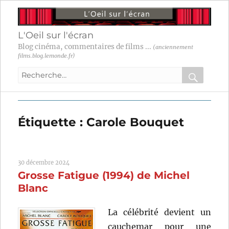
L'Oeil sur l'écran
Blog cinéma, commentaires de films ...
(anciennement
films.blog.lemonde.fr)
Recherche
pour
RECHER
OK
:
Étiquette :
Carole Bouquet
30 décembre 2024
Grosse Fatigue (1994) de Michel
Blanc
La célébrité devient un
cauchemar pour une