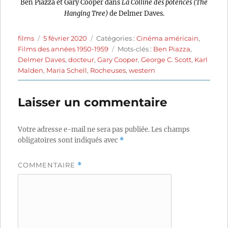
Ben Piazza et Gary Cooper dans
La Colline des potences (The
Hanging Tree)
de Delmer Daves.
Auteur
Publié
Catégories
films
5 février 2020
Catégories :
Cinéma américain
,
le
Étiquettes
Films des années 1950-1959
Mots-clés :
Ben Piazza
,
Delmer Daves
,
docteur
,
Gary Cooper
,
George C. Scott
,
Karl
Malden
,
Maria Schell
,
Rocheuses
,
western
Laisser un commentaire
Votre adresse e-mail ne sera pas publiée.
Les champs
obligatoires sont indiqués avec
*
COMMENTAIRE
*