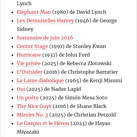
Lynch
Elephant Man
(1980) de David Lynch
Les Demoiselles Harvey
(1946) de George
Sidney
Sommaire de juin 2026
Center Stage
(1991) de Stanley Kwan
Hurricane
(1937) de John Ford
Vie privée
(2025) de Rebecca Zlotowski
L’Outsider
(2016) de Christophe Barratier
La Lame diabolique
(1965) de Kenji Misumi
Oui
(2025) de Nadav Lapid
Un poète
(2025) de Simón Mesa Soto
The Nice Guys
(2016) de Shane Black
Miroirs No. 3
(2025) de Christian Petzold
Le Garçon et le Héron
(2023) de Hayao
Miyazaki