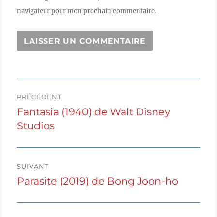
navigateur pour mon prochain commentaire.
Navigation
PRÉCÉDENT
de
Fantasia (1940) de Walt Disney
Publication
Studios
précédente :
l’article
SUIVANT
Parasite (2019) de Bong Joon-ho
Publication
suivante :