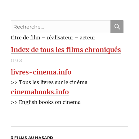
Recherche
pour
RECHER
OK
titre de film – réalisateur – acteur
:
Index de tous les films chroniqués
(6380)
livres-cinema.info
>> Tous les livres sur le cinéma
cinemabooks.info
>> English books on cinema
3 FILMS AU HASARD