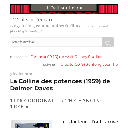
L'Oeil sur l'écran
Blog cinéma, commentaires de films ...
(anciennement
films.blog.lemonde.fr)
Recherche
pour
RECHER
OK
Publication
Navigation
Fantasia (1940) de Walt Disney Studios
:
Précédent
précédente :
Publication
Parasite (2019) de Bong Joon-ho
Suivant
suivante :
de
5 février 2020
l’article
La Colline des potences (1959) de
Delmer Daves
TITRE ORIGINAL : « THE HANGING
TREE »
Le docteur Trail arrive