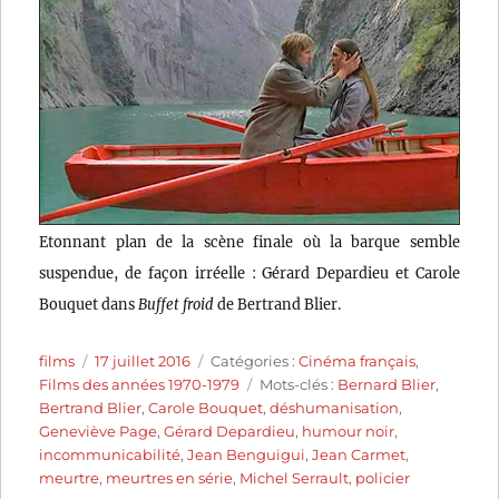
Etonnant plan de la scène finale où la barque semble
suspendue, de façon irréelle : Gérard Depardieu et Carole
Bouquet dans
Buffet froid
de Bertrand Blier.
Auteur
Publié
Catégories
films
17 juillet 2016
Catégories :
Cinéma français
,
le
Étiquettes
Films des années 1970-1979
Mots-clés :
Bernard Blier
,
Bertrand Blier
,
Carole Bouquet
,
déshumanisation
,
Geneviève Page
,
Gérard Depardieu
,
humour noir
,
incommunicabilité
,
Jean Benguigui
,
Jean Carmet
,
meurtre
,
meurtres en série
,
Michel Serrault
,
policier