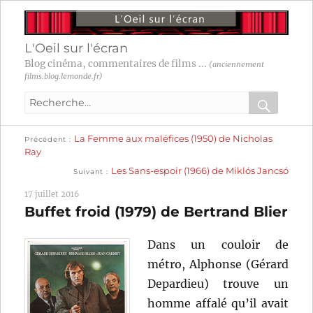
L'Oeil sur l'écran
Blog cinéma, commentaires de films ...
(anciennement
films.blog.lemonde.fr)
Recherche
pour
RECHER
OK
Publication
Navigation
La Femme aux maléfices (1950) de Nicholas
:
Précédent
précédente :
Ray
Publication
de
Les Sans-espoir (1966) de Miklós Jancsó
Suivant
suivante :
l’article
17 juillet 2016
Buffet froid (1979) de Bertrand Blier
Dans un couloir de
métro, Alphonse (Gérard
Depardieu) trouve un
homme affalé qu’il avait