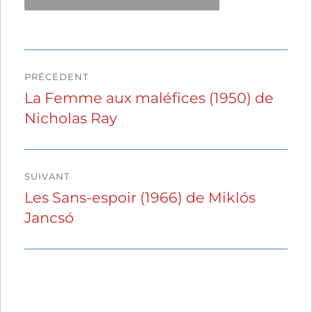
Navigation
PRÉCÉDENT
de
La Femme aux maléfices (1950) de
Publication
Nicholas Ray
précédente :
l’article
SUIVANT
Les Sans-espoir (1966) de Miklós
Publication
Jancsó
suivante :