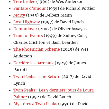
Tête brûlée
(1996) de Wes Anderson
Fanfare d’amour
(1935) de Richard Pottier
Marty
(1955) de Delbert Mann
Lost Highway
(1997) de David Lynch
Demonlover
(2002) de Olivier Assayas
Train of Events
(1949) de Sidney Cole,
Charles Crichton et Basil Dearden
The Phoenician Scheme
(2025) de Wes
Anderson
Derrière les barreaux
(1929) de James
Parrott
Twin Peaks : The Return
(2017) de David
Lynch
Twin Peaks : Les 7 derniers jours de Laura
Palmer
(1992) de David Lynch
Mystères à Twin Peaks
(1990) de David