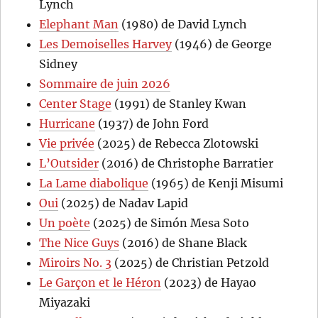
Lynch
Elephant Man
(1980) de David Lynch
Les Demoiselles Harvey
(1946) de George
Sidney
Sommaire de juin 2026
Center Stage
(1991) de Stanley Kwan
Hurricane
(1937) de John Ford
Vie privée
(2025) de Rebecca Zlotowski
L’Outsider
(2016) de Christophe Barratier
La Lame diabolique
(1965) de Kenji Misumi
Oui
(2025) de Nadav Lapid
Un poète
(2025) de Simón Mesa Soto
The Nice Guys
(2016) de Shane Black
Miroirs No. 3
(2025) de Christian Petzold
Le Garçon et le Héron
(2023) de Hayao
Miyazaki