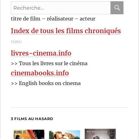
Recherche
pour
RECHER
OK
titre de film – réalisateur – acteur
:
Index de tous les films chroniqués
(6381)
livres-cinema.info
>> Tous les livres sur le cinéma
cinemabooks.info
>> English books on cinema
3 FILMS AU HASARD