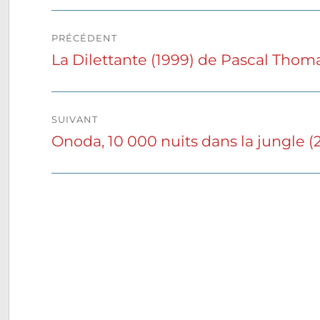
Navigation
PRÉCÉDENT
de
La Dilettante (1999) de Pascal Thom
Publication
précédente :
l’article
SUIVANT
Onoda, 10 000 nuits dans la jungle (
Publication
suivante :