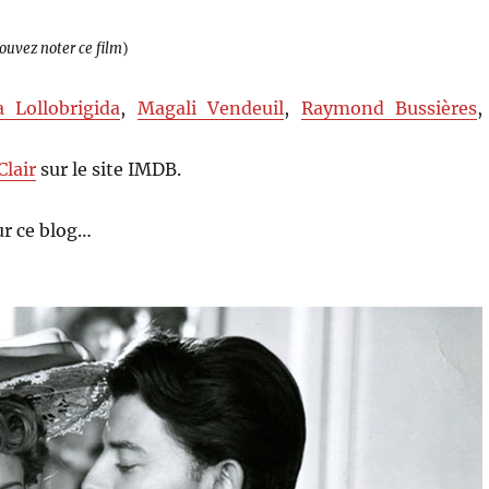
pouvez noter ce film
)
a Lollobrigida
,
Magali Vendeuil
,
Raymond Bussières
,
Clair
sur le site IMDB.
r ce blog…