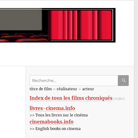
Recherche
pour
RECHE
OK
titre de film – réalisateur – acteur
:
Index de tous les films chroniqués
(6380)
livres-cinema.info
>> Tous les livres sur le cinéma
cinemabooks.info
>> English books on cinema