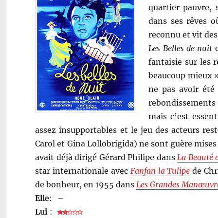
quartier pauvre, 
dans ses rêves o
reconnu et vit d
Les Belles de nuit
e
fantaisie sur les 
beaucoup mieux ».
ne pas avoir été 
rebondissements 
mais c’est essen
assez insupportables et le jeu des acteurs re
Carol et Gina Lollobrigida) ne sont guère mises
avait déjà dirigé Gérard Philipe dans
La Beauté 
star internationale avec
Fanfan la Tulipe
de Chri
de bonheur, en 1955 dans
Les Grandes Manœuvr
Elle
:
–
Lui
: