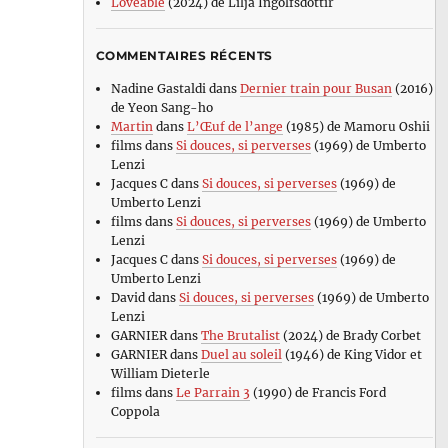
Loveable
(2024) de Lilja Ingolfsdottir
COMMENTAIRES RÉCENTS
Nadine Gastaldi
dans
Dernier train pour Busan
(2016)
de Yeon Sang-ho
Martin
dans
L’Œuf de l’ange
(1985) de Mamoru Oshii
films
dans
Si douces, si perverses
(1969) de Umberto
Lenzi
Jacques C
dans
Si douces, si perverses
(1969) de
Umberto Lenzi
films
dans
Si douces, si perverses
(1969) de Umberto
Lenzi
Jacques C
dans
Si douces, si perverses
(1969) de
Umberto Lenzi
David
dans
Si douces, si perverses
(1969) de Umberto
Lenzi
GARNIER
dans
The Brutalist
(2024) de Brady Corbet
GARNIER
dans
Duel au soleil
(1946) de King Vidor et
William Dieterle
films
dans
Le Parrain 3
(1990) de Francis Ford
Coppola