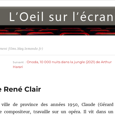
ment films.blog.lemonde.fr)
Publication
suivante :
Onoda, 10 000 nuits dans la jungle (2021) de Arthur
Suivant
Harari
e René Clair
 ville de province des années 1950, Claude (Gérard
e compositeur, travaille sur un opéra. Il vit dans un