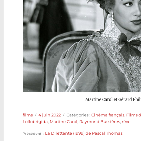
Martine Carol et Gérard Phi
Auteur
Publié
Catégories
films
4 juin 2022
Catégories :
Cinéma français
,
Films 
le
Lollobrigida
,
Martine Carol
,
Raymond Bussières
,
rêve
Publication
La Dilettante (1999) de Pascal Thomas
Navigation
Précédent
précédente :