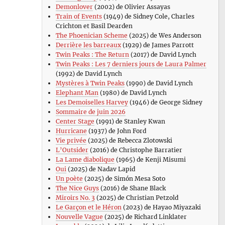
Demonlover
(2002) de Olivier Assayas
Train of Events
(1949) de Sidney Cole, Charles
Crichton et Basil Dearden
The Phoenician Scheme
(2025) de Wes Anderson
Derrière les barreaux
(1929) de James Parrott
Twin Peaks : The Return
(2017) de David Lynch
Twin Peaks : Les 7 derniers jours de Laura Palmer
(1992) de David Lynch
Mystères à Twin Peaks
(1990) de David Lynch
Elephant Man
(1980) de David Lynch
Les Demoiselles Harvey
(1946) de George Sidney
Sommaire de juin 2026
Center Stage
(1991) de Stanley Kwan
Hurricane
(1937) de John Ford
Vie privée
(2025) de Rebecca Zlotowski
L’Outsider
(2016) de Christophe Barratier
La Lame diabolique
(1965) de Kenji Misumi
Oui
(2025) de Nadav Lapid
Un poète
(2025) de Simón Mesa Soto
The Nice Guys
(2016) de Shane Black
Miroirs No. 3
(2025) de Christian Petzold
Le Garçon et le Héron
(2023) de Hayao Miyazaki
Nouvelle Vague
(2025) de Richard Linklater