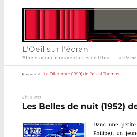
L'Oeil sur l'écran
Blog cinéma, commentaires de films ...
(ancienne
Publication
Navigation
précédente :
La Dilettante (1999) de Pascal Thomas
Précédent
de
l’article
4 juin 2022
Les Belles de nuit (1952) d
Dans une petite
Philipe), un jeun