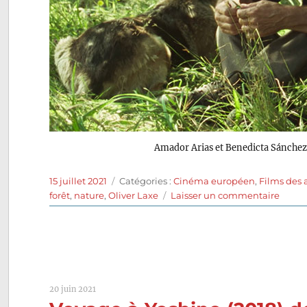
Amador Arias et Benedicta Sánche
Publié
Catégories
15 juillet 2021
Catégories :
Cinéma européen
,
Films des 
le
sur
forêt
,
nature
,
Oliver Laxe
Laisser un commentaire
Viend
le
feu
(2019)
de
Oliver
20 juin 2021
Laxe