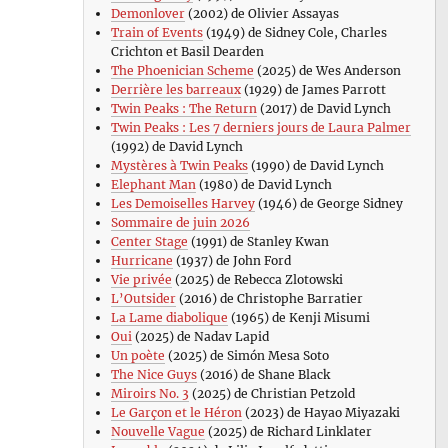
Demonlover
(2002) de Olivier Assayas
Train of Events
(1949) de Sidney Cole, Charles
Crichton et Basil Dearden
The Phoenician Scheme
(2025) de Wes Anderson
Derrière les barreaux
(1929) de James Parrott
Twin Peaks : The Return
(2017) de David Lynch
Twin Peaks : Les 7 derniers jours de Laura Palmer
(1992) de David Lynch
Mystères à Twin Peaks
(1990) de David Lynch
Elephant Man
(1980) de David Lynch
Les Demoiselles Harvey
(1946) de George Sidney
Sommaire de juin 2026
Center Stage
(1991) de Stanley Kwan
Hurricane
(1937) de John Ford
Vie privée
(2025) de Rebecca Zlotowski
L’Outsider
(2016) de Christophe Barratier
La Lame diabolique
(1965) de Kenji Misumi
Oui
(2025) de Nadav Lapid
Un poète
(2025) de Simón Mesa Soto
The Nice Guys
(2016) de Shane Black
Miroirs No. 3
(2025) de Christian Petzold
Le Garçon et le Héron
(2023) de Hayao Miyazaki
Nouvelle Vague
(2025) de Richard Linklater