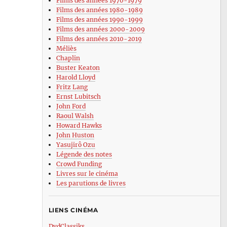
Films des années 1970-1979
Films des années 1980-1989
Films des années 1990-1999
Films des années 2000-2009
Films des années 2010-2019
Méliès
Chaplin
Buster Keaton
Harold Lloyd
Fritz Lang
Ernst Lubitsch
John Ford
Raoul Walsh
Howard Hawks
John Huston
Yasujirô Ozu
Légende des notes
Crowd Funding
Livres sur le cinéma
Les parutions de livres
LIENS CINÉMA
DvdClassiks