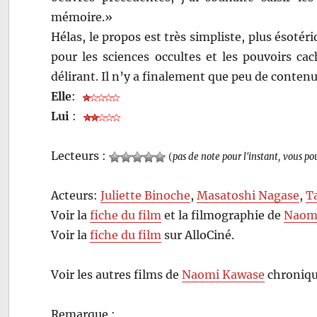
mémoire.»
Hélas, le propos est très simpliste, plus ésotér
pour les sciences occultes et les pouvoirs ca
délirant. Il n’y a finalement que peu de contenu
Elle
:
Lui
:
Lecteurs :
(
pas de note pour l'instant, vous po
Acteurs:
Juliette Binoche
,
Masatoshi Nagase
,
T
Voir la
fiche du film
et la filmographie de
Naom
Voir la
fiche du film
sur AlloCiné.
Voir les autres films de
Naomi Kawase
chroniqu
Remarque :