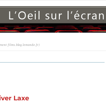
ment films.blog.lemonde.fr)
iver Laxe