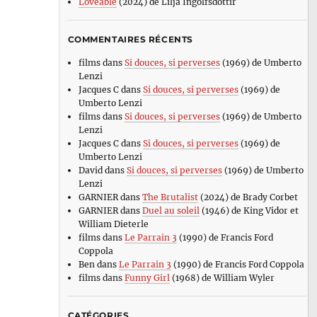
Loveable
(2024) de Lilja Ingolfsdottir
COMMENTAIRES RÉCENTS
films
dans
Si douces, si perverses
(1969) de Umberto
Lenzi
Jacques C
dans
Si douces, si perverses
(1969) de
Umberto Lenzi
films
dans
Si douces, si perverses
(1969) de Umberto
Lenzi
Jacques C
dans
Si douces, si perverses
(1969) de
Umberto Lenzi
David
dans
Si douces, si perverses
(1969) de Umberto
Lenzi
GARNIER
dans
The Brutalist
(2024) de Brady Corbet
GARNIER
dans
Duel au soleil
(1946) de King Vidor et
William Dieterle
films
dans
Le Parrain 3
(1990) de Francis Ford
Coppola
Ben
dans
Le Parrain 3
(1990) de Francis Ford Coppola
films
dans
Funny Girl
(1968) de William Wyler
CATÉGORIES