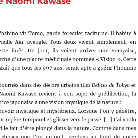
de Naomi Kawase
Yoshino vit Tomo, garde forestier taciturne. Il habite à
vieille Aki, aveugle. Tous deux vivent simplement, en
tte forêt. Un jour, ils voient arriver une Française,
erche d’une plante médicinale nommée « Vision ». Cette
araît que tous les 997 ans, serait apte à guérir l’homme
…
tournés dans des décors urbains (
Les Délices de Tokyo
et
 Naomi Kawase revient à son sujet de prédilection, la
trice japonaise a une vision mystique de la nature :
ouvoir mystique et mystérieux. Lorsque l’on y pénètre,
t repère temporel et glisser vers le passé. […] J’ai voulu
d le fait d’être plongé dans la nature. Comme dans mes
es choses que l’on enfouit, perdues au fond de notre