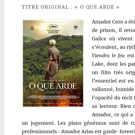
TITRE ORIGINAL : « O QUE ARDE »
Amador Coro a été
de prison, il ret
Galice où vivent 
s’écoulent, au ry
Viendra le feu
est
Lake, dont les pa
un film très ori
l’essentiel est e
vallonné, humide 
l’opacité du réci
sa lenteur. Rien 
Amador, ce qui a t
un jugement. Les plans généraux sont de to
professionnels : Amador Arias est garde-forestie