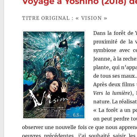
Voyage à Yoshino (2018) 
TITRE ORIGINAL : « VISION »
Dans la forêt de 
proximité de la 
symbiose avec ce
Jeanne, à la rech
plante, qui n’app
de tous ses maux
Après deux films 
Vers la lumière
),
nature. La réalisa
« La forêt a un p
on peut perdre tou
observer une nouvelle fois ce que nous appren
oeuvres précédentes, j’ai souhaité saisir l