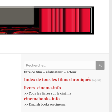
Recherche
pour
RECHE
OK
titre de film – réalisateur – acteur
:
Index de tous les films chroniqués
(6380)
livres-cinema.info
>> Tous les livres sur le cinéma
cinemabooks.info
>> English books on cinema