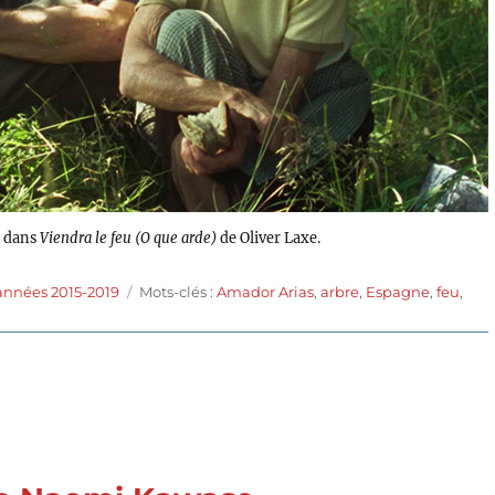
z dans
Viendra le feu (O que arde)
de Oliver Laxe.
Étiquettes
années 2015-2019
Mots-clés :
Amador Arias
,
arbre
,
Espagne
,
feu
,
ra