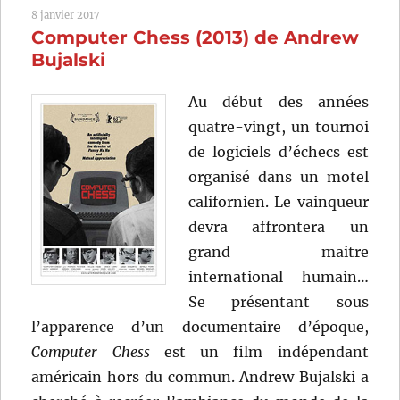
8 janvier 2017
réel
Computer Chess (2013) de Andrew
(1980)
de
Bujalski
Ken
Russell
Au début des années
quatre-vingt, un tournoi
de logiciels d’échecs est
organisé dans un motel
californien. Le vainqueur
devra affrontera un
grand maitre
international humain…
Se présentant sous
l’apparence d’un documentaire d’époque,
Computer Chess
est un film indépendant
américain hors du commun. Andrew Bujalski a