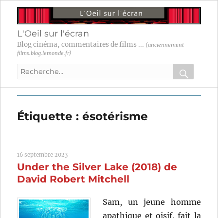
L'Oeil sur l'écran
Blog cinéma, commentaires de films ...
(anciennement
films.blog.lemonde.fr)
Recherche
pour
RECHER
OK
:
Étiquette :
ésotérisme
16 septembre 2023
Under the Silver Lake (2018) de
David Robert Mitchell
Sam, un jeune homme
apathique et oisif, fait la