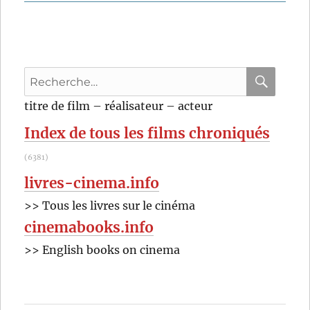
Computer
Chess
(2013)
de
Andrew
Recherche
Bujalski
pour
RECHER
OK
titre de film – réalisateur – acteur
:
Index de tous les films chroniqués
(6381)
livres-cinema.info
>> Tous les livres sur le cinéma
cinemabooks.info
>> English books on cinema