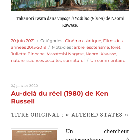
Takanori Iwata dans
Voyage à Yoshino (Vision)
de Naomi
Kawase.
Publié
Catégories
20 juin 2021
Catégories :
Cinéma asiatique
,
Films des
le
Étiquettes
années 2015-2019
Mots-clés :
arbre
,
ésotérisme
,
forêt
,
Juliette Binoche
,
Masatoshi Nagase
,
Naomi Kawase
,
sur
nature
,
sciences occultes
,
surnaturel
Un commentaire
Voyag
à
Yoshin
24 janvier 2020
(2018)
Au-delà du réel (1980) de Ken
de
Naomi
Russell
Kawas
TITRE ORIGINAL : « ALTERED STATES »
Un chercheur