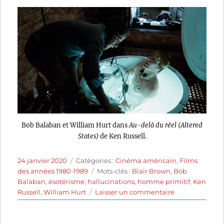
Bob Balaban et William Hurt dans
Au-delà du réel (Altered
States)
de Ken Russell.
Publié
Catégories
24 janvier 2020
Catégories :
Cinéma américain
,
Films
le
Étiquettes
des années 1980-1989
Mots-clés :
Blair Brown
,
Bob
Balaban
,
ésotérisme
,
hallucinations
,
homme primitif
,
Ken
sur
Russell
,
William Hurt
Laisser un commentaire
Au-
delà
du