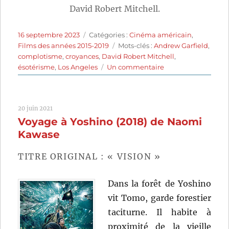
David Robert Mitchell.
Publié
Catégories
16 septembre 2023
Catégories :
Cinéma américain
,
le
Étiquettes
Films des années 2015-2019
Mots-clés :
Andrew Garfield
,
complotisme
,
croyances
,
David Robert Mitchell
,
sur
ésotérisme
,
Los Angeles
Un commentaire
Under
the
Silver
20 juin 2021
Lake
Voyage à Yoshino (2018) de Naomi
(2018)
de
Kawase
David
Robert
TITRE ORIGINAL : « VISION »
Mitchell
Dans la forêt de Yoshino
vit Tomo, garde forestier
taciturne. Il habite à
proximité de la vieille