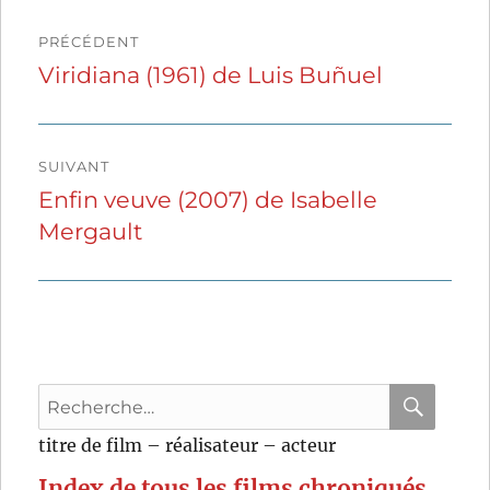
Navigation
PRÉCÉDENT
de
Viridiana (1961) de Luis Buñuel
Publication
précédente :
l’article
SUIVANT
Enfin veuve (2007) de Isabelle
Publication
Mergault
suivante :
Recherche
pour
RECHER
OK
titre de film – réalisateur – acteur
:
Index de tous les films chroniqués