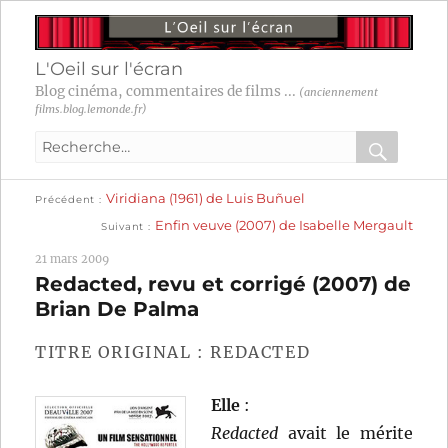
L'Oeil sur l'écran
Blog cinéma, commentaires de films ...
(anciennement
films.blog.lemonde.fr)
Recherche
pour
RECHER
OK
Publication
Navigation
Viridiana (1961) de Luis Buñuel
:
Précédent
précédente :
Publication
Enfin veuve (2007) de Isabelle Mergault
Suivant
suivante :
de
21 mars 2009
l’article
Redacted, revu et corrigé (2007) de
Brian De Palma
TITRE ORIGINAL : REDACTED
Elle
:
Redacted
avait le mérite