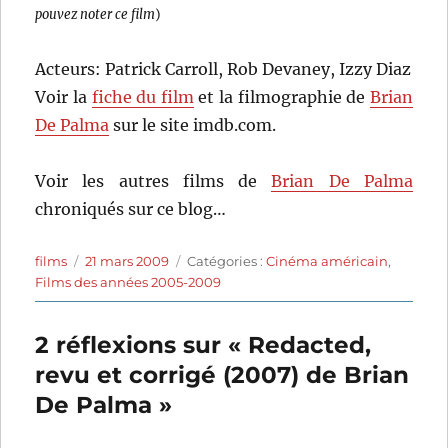
pouvez noter ce film
)
Acteurs: Patrick Carroll, Rob Devaney, Izzy Diaz
Voir la
fiche du film
et la filmographie de
Brian
De Palma
sur le site imdb.com.
Voir les autres films de
Brian De Palma
chroniqués sur ce blog…
Auteur
Publié
Catégories
films
21 mars 2009
Catégories :
Cinéma américain
,
le
Films des années 2005-2009
2 réflexions sur « Redacted,
revu et corrigé (2007) de Brian
De Palma »