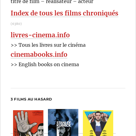
titre de film – réalisateur – acteur
Ingmar
:
Bergma
Index de tous les films chroniqués
(6380)
livres-cinema.info
>> Tous les livres sur le cinéma
cinemabooks.info
>> English books on cinema
3 FILMS AU HASARD