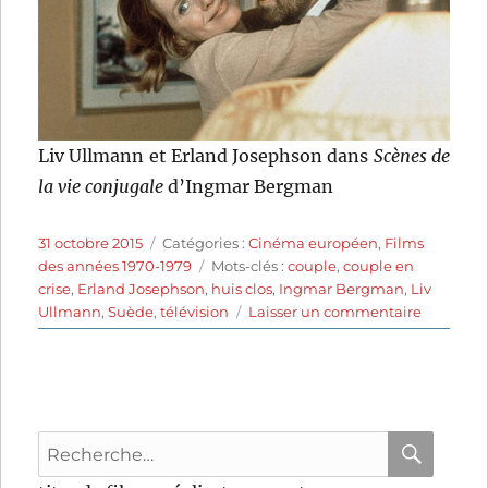
Liv Ullmann et Erland Josephson dans
Scènes de
la vie conjugale
d’Ingmar Bergman
Publié
Catégories
31 octobre 2015
Catégories :
Cinéma européen
,
Films
le
Étiquettes
des années 1970-1979
Mots-clés :
couple
,
couple en
crise
,
Erland Josephson
,
huis clos
,
Ingmar Bergman
,
Liv
sur
Ullmann
,
Suède
,
télévision
Laisser un commentaire
Scènes
de
la
vie
conjugal
Recherche
(1973)
de
pour
RECHER
OK