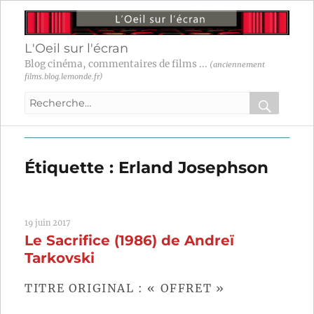
L'Oeil sur l'écran
Blog cinéma, commentaires de films ...
(anciennement
films.blog.lemonde.fr)
Recherche
pour
RECHER
OK
:
Étiquette :
Erland Josephson
19 juin 2017
Le Sacrifice (1986) de Andreï
Tarkovski
TITRE ORIGINAL : « OFFRET »