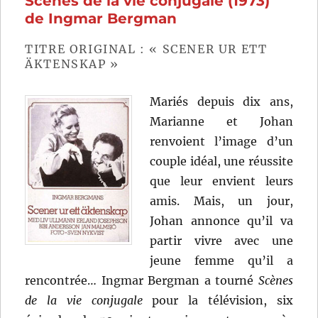
Scènes de la vie conjugale (1973)
Tarkovski
de Ingmar Bergman
TITRE ORIGINAL : « SCENER UR ETT
ÄKTENSKAP »
Mariés depuis dix ans,
Marianne et Johan
renvoient l’image d’un
couple idéal, une réussite
que leur envient leurs
amis. Mais, un jour,
Johan annonce qu’il va
partir vivre avec une
jeune femme qu’il a
rencontrée… Ingmar Bergman a tourné
Scènes
de la vie conjugale
pour la télévision, six