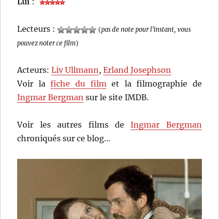
Lui
:
Lecteurs :
(
pas de note pour l'instant, vous
pouvez noter ce film
)
Acteurs:
Liv Ullmann
,
Erland Josephson
Voir la
fiche du film
et la filmographie de
Ingmar Bergman
sur le site IMDB.
Voir les autres films de
Ingmar Bergman
chroniqués sur ce blog…