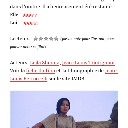
dans l’ombre. Il a heureusement été restauré.
Elle
:
Lui
:
Lecteurs :
(
pas de note pour l'instant, vous
pouvez noter ce film
)
Acteurs:
Leila Shenna
,
Jean-Louis Trintignant
Voir la
fiche du film
et la filmographie de
Jean-
Louis Bertuccelli
sur le site IMDB.