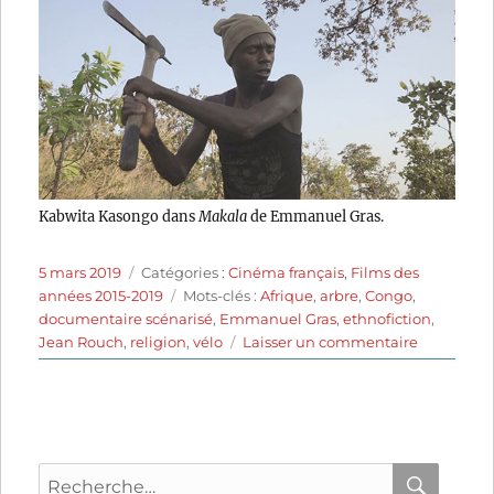
Kabwita Kasongo dans
Makala
de Emmanuel Gras.
Publié
Catégories
5 mars 2019
Catégories :
Cinéma français
,
Films des
le
Étiquettes
années 2015-2019
Mots-clés :
Afrique
,
arbre
,
Congo
,
documentaire scénarisé
,
Emmanuel Gras
,
ethnofiction
,
sur
Jean Rouch
,
religion
,
vélo
Laisser un commentaire
Makala
(2017)
de
Emmanue
Gras
Recherche