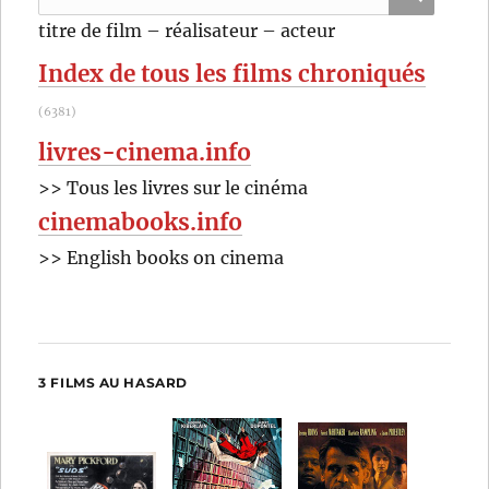
pour
RECHER
OK
titre de film – réalisateur – acteur
:
Index de tous les films chroniqués
(6381)
livres-cinema.info
>> Tous les livres sur le cinéma
cinemabooks.info
>> English books on cinema
3 FILMS AU HASARD