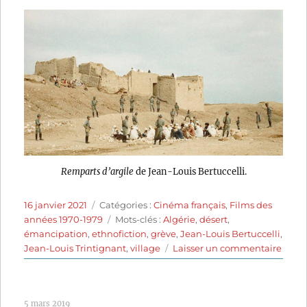
Remparts d’argile
de Jean-Louis Bertuccelli.
Publié
Catégories
16 janvier 2021
Catégories :
Cinéma français
,
Films des
le
Étiquettes
années 1970-1979
Mots-clés :
Algérie
,
désert
,
émancipation
,
ethnofiction
,
grève
,
Jean-Louis Bertuccelli
,
sur
Jean-Louis Trintignant
,
village
Laisser un commentaire
Remp
d’argi
(1970
5 mars 2019
de