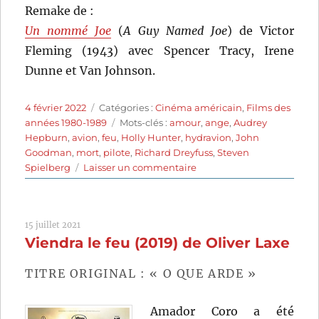
Remake de :
Un nommé Joe
(
A Guy Named Joe
) de Victor
Fleming (1943) avec Spencer Tracy, Irene
Dunne et Van Johnson.
Publié
Catégories
4 février 2022
Catégories :
Cinéma américain
,
Films des
le
Étiquettes
années 1980-1989
Mots-clés :
amour
,
ange
,
Audrey
Hepburn
,
avion
,
feu
,
Holly Hunter
,
hydravion
,
John
Goodman
,
mort
,
pilote
,
Richard Dreyfuss
,
Steven
sur
Spielberg
Laisser un commentaire
Always
(1989)
de
15 juillet 2021
Steven
Viendra le feu (2019) de Oliver Laxe
Spielberg
TITRE ORIGINAL : « O QUE ARDE »
Amador Coro a été