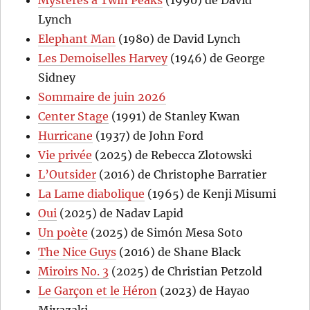
Mystères à Twin Peaks
(1990) de David
Lynch
Elephant Man
(1980) de David Lynch
Les Demoiselles Harvey
(1946) de George
Sidney
Sommaire de juin 2026
Center Stage
(1991) de Stanley Kwan
Hurricane
(1937) de John Ford
Vie privée
(2025) de Rebecca Zlotowski
L’Outsider
(2016) de Christophe Barratier
La Lame diabolique
(1965) de Kenji Misumi
Oui
(2025) de Nadav Lapid
Un poète
(2025) de Simón Mesa Soto
The Nice Guys
(2016) de Shane Black
Miroirs No. 3
(2025) de Christian Petzold
Le Garçon et le Héron
(2023) de Hayao