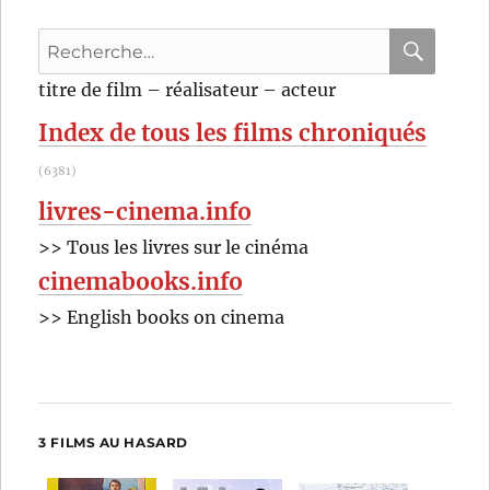
de
Recherche
Oliver
Laxe
pour
RECHER
OK
titre de film – réalisateur – acteur
:
Index de tous les films chroniqués
(6381)
livres-cinema.info
>> Tous les livres sur le cinéma
cinemabooks.info
>> English books on cinema
3 FILMS AU HASARD