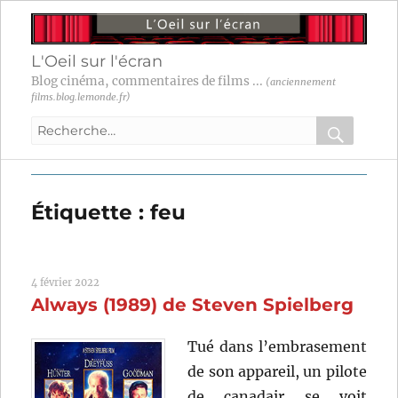
L'Oeil sur l'écran
Blog cinéma, commentaires de films ...
(anciennement
films.blog.lemonde.fr)
Recherche
pour
RECHER
OK
:
Étiquette :
feu
4 février 2022
Always (1989) de Steven Spielberg
Tué dans l’embrasement
de son appareil, un pilote
de canadair se voit