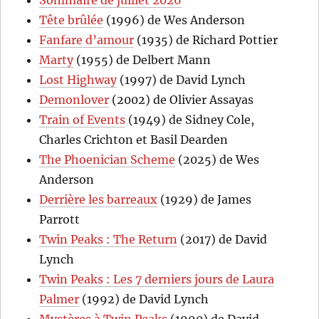
Sommaire de juillet 2026
Tête brûlée
(1996) de Wes Anderson
Fanfare d’amour
(1935) de Richard Pottier
Marty
(1955) de Delbert Mann
Lost Highway
(1997) de David Lynch
Demonlover
(2002) de Olivier Assayas
Train of Events
(1949) de Sidney Cole,
Charles Crichton et Basil Dearden
The Phoenician Scheme
(2025) de Wes
Anderson
Derrière les barreaux
(1929) de James
Parrott
Twin Peaks : The Return
(2017) de David
Lynch
Twin Peaks : Les 7 derniers jours de Laura
Palmer
(1992) de David Lynch