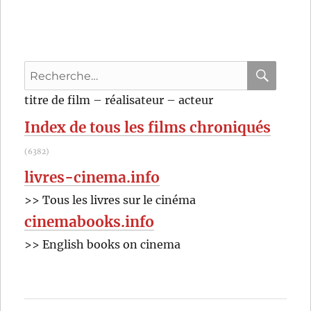
de
Rio
(1964)
de
Recherche
Philippe
de
pour
RECHER
OK
titre de film – réalisateur – acteur
Broca
:
Index de tous les films chroniqués
(6382)
livres-cinema.info
>> Tous les livres sur le cinéma
cinemabooks.info
>> English books on cinema