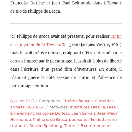
Françoise Dorléac et Jean-Paul Belmondo dans
L’Homme
de Rio
de Philippe de Broca.
(1) Philippe de Broca avait été pressenti pour réaliser
Tintin
et le mystère de la Toison d’Or
(Jean-Jacques Vierne, 1961)
mais il avait préféré refuser, craignant d’être enfermé par le
carcan imposé par le personnage. Il aspirait à plus de liberté
dans l’écriture d’un grand film d’aventures. En outre, il
n’aimait guère le côté asexué de Tintin et l’absence de
personnage féminin.
Publié
Catégories
8 juillet 2013
Catégories :
Cinéma français
,
Films des
le
Étiquettes
années 1960-1969
Mots-clés :
aventures
,
Brasilia
,
Brésil
,
enlèvement
,
Françoise Dorléac
,
Jean Servais
,
Jean-Paul
Belmondo
,
Philippe de Broca
,
poursuite
,
Rio de Janeiro
,
sur
statuette
,
Steven Spielberg
,
Tintin
8 commentaires
L’homme