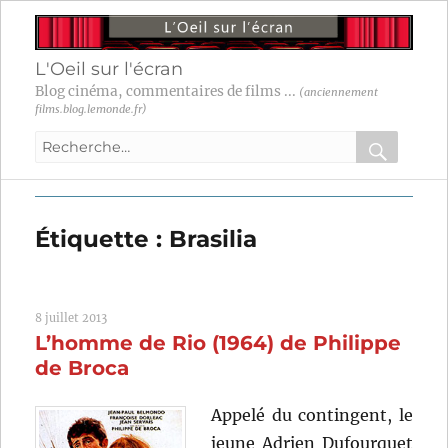
L'Oeil sur l'écran
Blog cinéma, commentaires de films ...
(anciennement
films.blog.lemonde.fr)
Recherche
pour
RECHER
OK
:
Étiquette :
Brasilia
8 juillet 2013
L’homme de Rio (1964) de Philippe
de Broca
Appelé du contingent, le
jeune Adrien Dufourquet