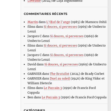
Loveable
(2024) de Lilja Ingolfsdottir
COMMENTAIRES RÉCENTS
Martin
dans
L’Œuf de l’ange
(1985) de Mamoru Oshii
films
dans
Si douces, si perverses
(1969) de Umberto
Lenzi
Jacques C
dans
Si douces, si perverses
(1969) de
Umberto Lenzi
films
dans
Si douces, si perverses
(1969) de Umberto
Lenzi
Jacques C
dans
Si douces, si perverses
(1969) de
Umberto Lenzi
David
dans
Si douces, si perverses
(1969) de Umberto
Lenzi
GARNIER
dans
The Brutalist
(2024) de Brady Corbet
GARNIER
dans
Duel au soleil
(1946) de King Vidor et
William Dieterle
films
dans
Le Parrain 3
(1990) de Francis Ford
Coppola
Ben
dans
Le Parrain 3
(1990) de Francis Ford Coppola
CATÉGORIES