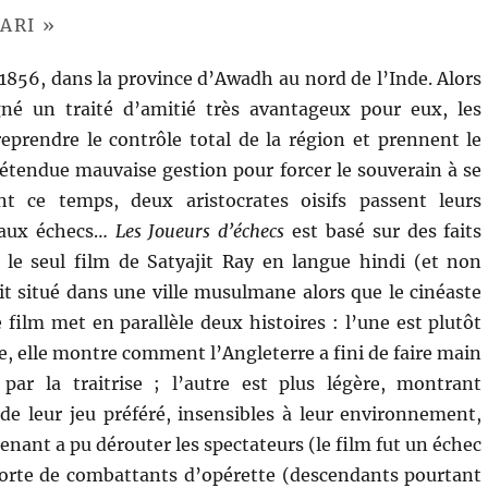
ARI »
56, dans la province d’Awadh au nord de l’Inde. Alors
igné un traité d’amitié très avantageux pour eux, les
reprendre le contrôle total de la région et prennent le
étendue mauvaise gestion pour forcer le souverain à se
t ce temps, deux aristocrates oisifs passent leurs
 aux échecs…
Les Joueurs d’échecs
est basé sur des faits
t le seul film de Satyajit Ray en langue hindi (et non
oit situé dans une ville musulmane alors que le cinéaste
 film met en parallèle deux histoires : l’une est plutôt
e, elle montre comment l’Angleterre a fini de faire main
 par la traitrise ; l’autre est plus légère, montrant
 leur jeu préféré, insensibles à leur environnement,
nant a pu dérouter les spectateurs (le film fut un échec
sorte de combattants d’opérette (descendants pourtant