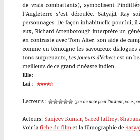
de vrais combattants), symbolisent l’indiffé
l’Angleterre s’est déroulée. Satyajit Ray s
personnages. De façon inhabituelle pour lui, il
eux, Richard Attenborough interprète un génér
en contraste avec Tom Alter, son aide de camp,
comme en témoigne les savoureux dialogues av
tons surprenants,
Les Joueurs d’échecs
est un bea
meilleurs de ce grand cinéaste indien.
Elle
:
–
Lui
:
Lecteurs :
(
pas de note pour l'instant, vous po
Acteurs:
Sanjeev Kumar
,
Saeed Jaffrey
,
Shaban
Voir la
fiche du film
et la filmographie de
Satya