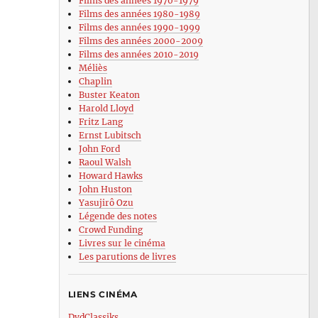
Films des années 1970-1979
Films des années 1980-1989
Films des années 1990-1999
Films des années 2000-2009
Films des années 2010-2019
Méliès
Chaplin
Buster Keaton
Harold Lloyd
Fritz Lang
Ernst Lubitsch
John Ford
Raoul Walsh
Howard Hawks
John Huston
Yasujirô Ozu
Légende des notes
Crowd Funding
Livres sur le cinéma
Les parutions de livres
LIENS CINÉMA
DvdClassiks