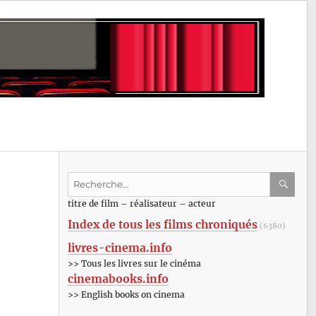
Recherche
pour
RECHE
OK
titre de film – réalisateur – acteur
:
Index de tous les films chroniqués
(6380)
livres-cinema.info
>> Tous les livres sur le cinéma
cinemabooks.info
>> English books on cinema