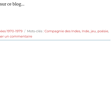
sur ce blog…
Étiquettes
nées 1970-1979
Mots-clés :
Compagnie des Indes
,
Inde
,
jeu
,
poésie
,
sur
ser un commentaire
Les
Joueurs
d’échecs
(1977)
de
Satyajit
Ray