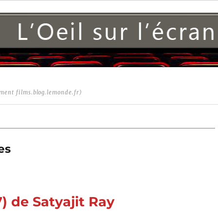
ment films.blog.lemonde.fr)
es
) de Satyajit Ray