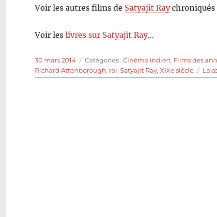
Voir les autres films de
Satyajit Ray
chroniqués 
Voir les
livres sur Satyajit Ray
…
Publié
Catégories
30 mars 2014
Catégories :
Cinéma indien
,
Films des an
le
Richard Attenborough
,
roi
,
Satyajit Ray
,
XIXe siècle
Lais