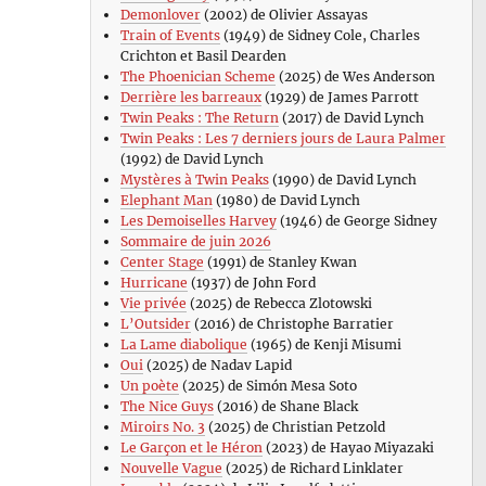
Demonlover
(2002) de Olivier Assayas
Train of Events
(1949) de Sidney Cole, Charles
Crichton et Basil Dearden
The Phoenician Scheme
(2025) de Wes Anderson
Derrière les barreaux
(1929) de James Parrott
Twin Peaks : The Return
(2017) de David Lynch
Twin Peaks : Les 7 derniers jours de Laura Palmer
(1992) de David Lynch
Mystères à Twin Peaks
(1990) de David Lynch
Elephant Man
(1980) de David Lynch
Les Demoiselles Harvey
(1946) de George Sidney
Sommaire de juin 2026
Center Stage
(1991) de Stanley Kwan
Hurricane
(1937) de John Ford
Vie privée
(2025) de Rebecca Zlotowski
L’Outsider
(2016) de Christophe Barratier
La Lame diabolique
(1965) de Kenji Misumi
Oui
(2025) de Nadav Lapid
Un poète
(2025) de Simón Mesa Soto
The Nice Guys
(2016) de Shane Black
Miroirs No. 3
(2025) de Christian Petzold
Le Garçon et le Héron
(2023) de Hayao Miyazaki
Nouvelle Vague
(2025) de Richard Linklater