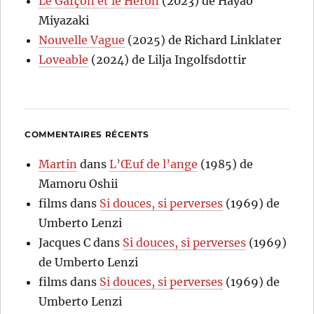
Le Garçon et le Héron
(2023) de Hayao
Miyazaki
Nouvelle Vague
(2025) de Richard Linklater
Loveable
(2024) de Lilja Ingolfsdottir
COMMENTAIRES RÉCENTS
Martin
dans
L’Œuf de l’ange
(1985) de
Mamoru Oshii
films
dans
Si douces, si perverses
(1969) de
Umberto Lenzi
Jacques C
dans
Si douces, si perverses
(1969)
de Umberto Lenzi
films
dans
Si douces, si perverses
(1969) de
Umberto Lenzi