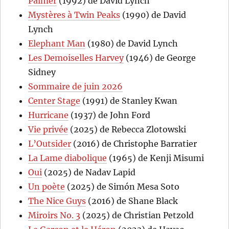
Palmer
(1992) de David Lynch
Mystères à Twin Peaks
(1990) de David
Lynch
Elephant Man
(1980) de David Lynch
Les Demoiselles Harvey
(1946) de George
Sidney
Sommaire de juin 2026
Center Stage
(1991) de Stanley Kwan
Hurricane
(1937) de John Ford
Vie privée
(2025) de Rebecca Zlotowski
L’Outsider
(2016) de Christophe Barratier
La Lame diabolique
(1965) de Kenji Misumi
Oui
(2025) de Nadav Lapid
Un poète
(2025) de Simón Mesa Soto
The Nice Guys
(2016) de Shane Black
Miroirs No. 3
(2025) de Christian Petzold