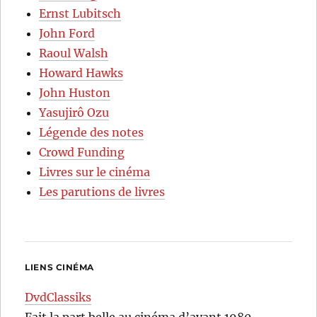
Ernst Lubitsch
John Ford
Raoul Walsh
Howard Hawks
John Huston
Yasujirô Ozu
Légende des notes
Crowd Funding
Livres sur le cinéma
Les parutions de livres
LIENS CINÉMA
DvdClassiks
Fait la part belle au cinéma d’avant 1980