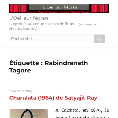
L'Oeil sur l'écran
Blog cinéma, commentaires de films ...
(anciennement
films.blog.lemonde.fr)
Recherche
pour
RECHER
OK
:
Étiquette :
Rabindranath
Tagore
19 octobre 2015
Charulata (1964) de Satyajit Ray
A Calcutta, en 1879, la
jeune Charulata s’ennuie