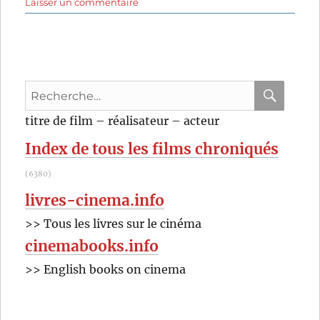
sur
Laisser un commentaire
Charulata
(1964)
de
Satyajit
Ray
Recherche
pour
RECHER
OK
titre de film – réalisateur – acteur
:
Index de tous les films chroniqués
(6380)
livres-cinema.info
>> Tous les livres sur le cinéma
cinemabooks.info
>> English books on cinema