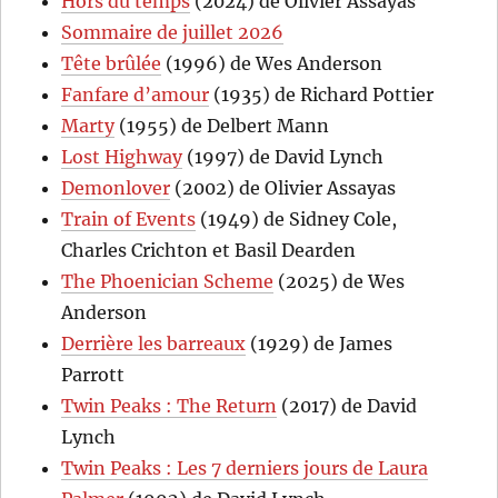
Hors du temps
(2024) de Olivier Assayas
Sommaire de juillet 2026
Tête brûlée
(1996) de Wes Anderson
Fanfare d’amour
(1935) de Richard Pottier
Marty
(1955) de Delbert Mann
Lost Highway
(1997) de David Lynch
Demonlover
(2002) de Olivier Assayas
Train of Events
(1949) de Sidney Cole,
Charles Crichton et Basil Dearden
The Phoenician Scheme
(2025) de Wes
Anderson
Derrière les barreaux
(1929) de James
Parrott
Twin Peaks : The Return
(2017) de David
Lynch
Twin Peaks : Les 7 derniers jours de Laura