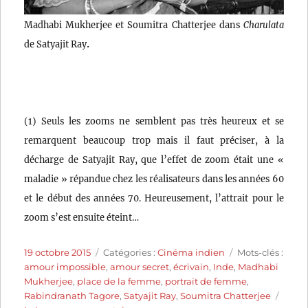
Madhabi Mukherjee et Soumitra Chatterjee dans
Charulata
.
de Satyajit Ray
(1) Seuls les zooms ne semblent pas très heureux et se
remarquent beaucoup trop mais il faut préciser, à la
décharge de Satyajit Ray, que l’effet de zoom était une «
maladie » répandue chez les réalisateurs dans les années 60
et le début des années 70. Heureusement, l’attrait pour le
zoom s’est ensuite éteint…
Publié
Catégories
Étiquettes
19 octobre 2015
Catégories :
Cinéma indien
Mots-clés :
le
amour impossible
,
amour secret
,
écrivain
,
Inde
,
Madhabi
Mukherjee
,
place de la femme
,
portrait de femme
,
Rabindranath Tagore
,
Satyajit Ray
,
Soumitra Chatterjee