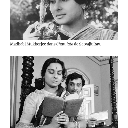
.
Madhabi Mukherjee dans
Charulata
de Satyajit Ray