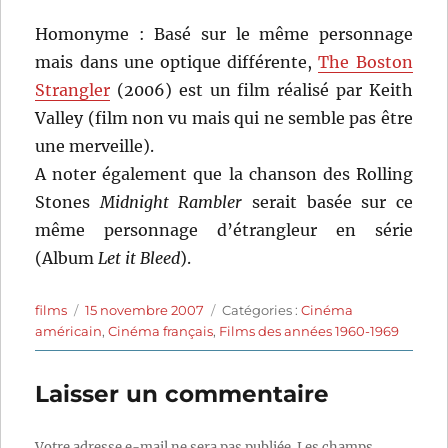
Homonyme : Basé sur le même personnage
mais dans une optique différente,
The Boston
Strangler
(2006) est un film réalisé par Keith
Valley (film non vu mais qui ne semble pas être
une merveille).
A noter également que la chanson des Rolling
Stones
Midnight Rambler
serait basée sur ce
même personnage d’étrangleur en série
(Album
Let it Bleed
).
Auteur
Publié
Catégories
films
15 novembre 2007
Catégories :
Cinéma
le
américain
,
Cinéma français
,
Films des années 1960-1969
Laisser un commentaire
Votre adresse e-mail ne sera pas publiée.
Les champs