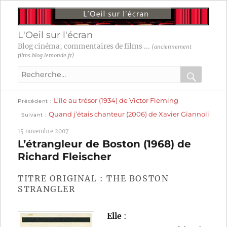
L'Oeil sur l'écran
Blog cinéma, commentaires de films ...
(anciennement
films.blog.lemonde.fr)
Recherche
pour
RECHER
OK
Publication
Navigation
L’île au trésor (1934) de Victor Fleming
:
Précédent
précédente :
Publication
Quand j’étais chanteur (2006) de Xavier Giannoli
Suivant
suivante :
de
15 novembre 2007
l’article
L’étrangleur de Boston (1968) de
Richard Fleischer
TITRE ORIGINAL : THE BOSTON
STRANGLER
Elle
: