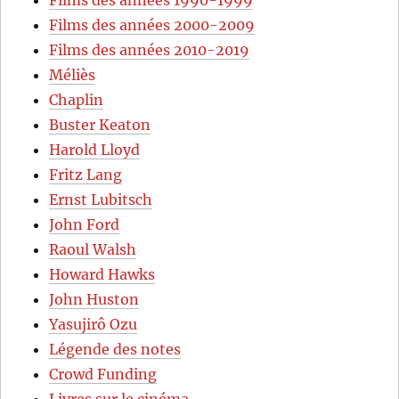
Films des années 2000-2009
Films des années 2010-2019
Méliès
Chaplin
Buster Keaton
Harold Lloyd
Fritz Lang
Ernst Lubitsch
John Ford
Raoul Walsh
Howard Hawks
John Huston
Yasujirô Ozu
Légende des notes
Crowd Funding
Livres sur le cinéma