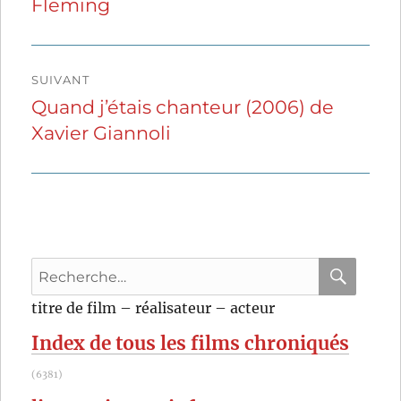
Fleming
précédente :
l’article
SUIVANT
Quand j’étais chanteur (2006) de
Publication
Xavier Giannoli
suivante :
Recherche
pour
RECHER
OK
titre de film – réalisateur – acteur
:
Index de tous les films chroniqués
(6381)