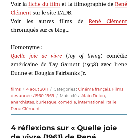
Voir la
fiche du film
et la filmographie de
René
Clément
sur le site IMDB.
Voir les autres films de
René Clément
chroniqués sur ce blog…
Homonyme :
Quelle joie de vivre
(
Joy of living
) comédie
américaine de Tay Garnett (1938) avec Irene
Dunne et Douglas Fairbanks Jr.
Auteur
Publié
Catégories
films
4 août 2011
Catégories :
Cinéma français
,
Films
le
Étiquettes
des années 1960-1969
Mots-clés :
Alain Delon
,
anarchistes
,
burlesque
,
comédie
,
international
,
Italie
,
René Clément
4 réflexions sur « Quelle joie
de vivre (1961) de René