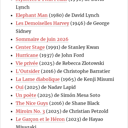
Lynch
Elephant Man
(1980) de David Lynch
Les Demoiselles Harvey
(1946) de George
Sidney
Sommaire de juin 2026
Center Stage
(1991) de Stanley Kwan
Hurricane
(1937) de John Ford
Vie privée
(2025) de Rebecca Zlotowski
L’Outsider
(2016) de Christophe Barratier
La Lame diabolique
(1965) de Kenji Misumi
Oui
(2025) de Nadav Lapid
Un poète
(2025) de Simón Mesa Soto
The Nice Guys
(2016) de Shane Black
Miroirs No. 3
(2025) de Christian Petzold
Le Garçon et le Héron
(2023) de Hayao
Miyazaki