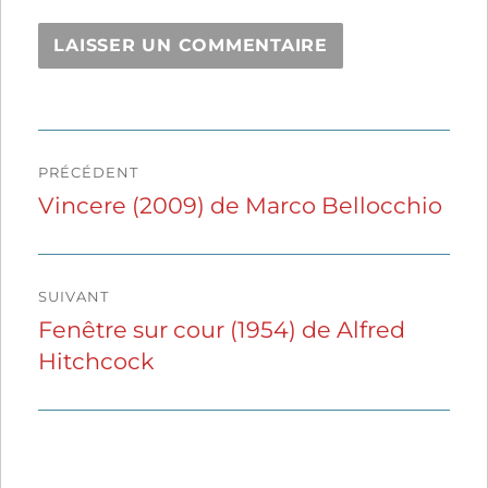
Navigation
PRÉCÉDENT
de
Vincere (2009) de Marco Bellocchio
Publication
précédente :
l’article
SUIVANT
Fenêtre sur cour (1954) de Alfred
Publication
Hitchcock
suivante :