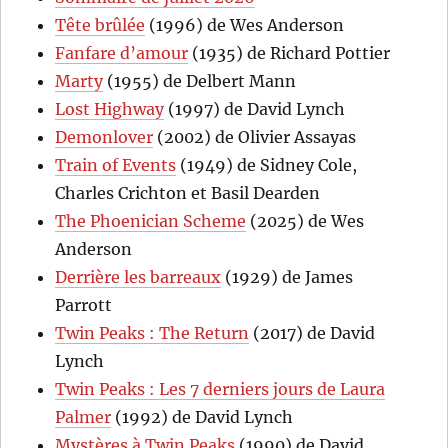
Tête brûlée
(1996) de Wes Anderson
Fanfare d’amour
(1935) de Richard Pottier
Marty
(1955) de Delbert Mann
Lost Highway
(1997) de David Lynch
Demonlover
(2002) de Olivier Assayas
Train of Events
(1949) de Sidney Cole,
Charles Crichton et Basil Dearden
The Phoenician Scheme
(2025) de Wes
Anderson
Derrière les barreaux
(1929) de James
Parrott
Twin Peaks : The Return
(2017) de David
Lynch
Twin Peaks : Les 7 derniers jours de Laura
Palmer
(1992) de David Lynch
Mystères à Twin Peaks
(1990) de David