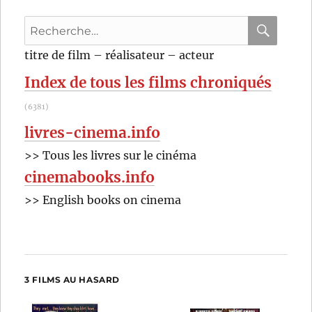
Recherche
pour
RECHER
OK
titre de film – réalisateur – acteur
:
Index de tous les films chroniqués
(6381)
livres-cinema.info
>> Tous les livres sur le cinéma
cinemabooks.info
>> English books on cinema
3 FILMS AU HASARD