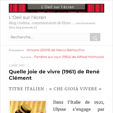
L'Oeil sur l'écran
Blog cinéma, commentaires de films ...
(anciennement
films.blog.lemonde.fr)
Recherche
pour
RECHER
OK
Publication
Navigation
Vincere (2009) de Marco Bellocchio
:
Précédent
précédente :
Publication
Fenêtre sur cour (1954) de Alfred Hitchcock
Suivant
suivante :
de
4 août 2011
l’article
Quelle joie de vivre (1961) de René
Clément
TITRE ITALIEN : « CHE GIOIA VIVERE »
Dans l’Italie de 1921,
Ulysse s’engage par