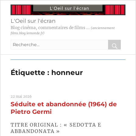
L'Oeil sur l'écran
Blog cinéma, commentaires de films ...
(anciennement
films.blog.lemonde.fr)
Recherche
pour
RECHER
OK
:
Étiquette :
honneur
22 mai 2026
Séduite et abandonnée (1964) de
Pietro Germi
TITRE ORIGINAL : « SEDOTTA E
ABBANDONATA »