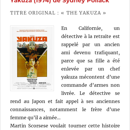
Yakuza (1974) de Sydney Pollack
de
Arturo
TITRE ORIGINAL : « THE YAKUZA »
Ripste
En Californie, un
détective à la retraite est
rappelé par un ancien
ami devenu trafiquant,
parce que sa fille a été
enlevée par un chef
yakuza mécontent d’une
commande d’armes non
livrée. Le détective se
rend au Japon et fait appel à ses anciennes
connaissances, notamment le frère d’une
femme qu’il a aimée…
Martin Scorsese voulait tourner cette histoire