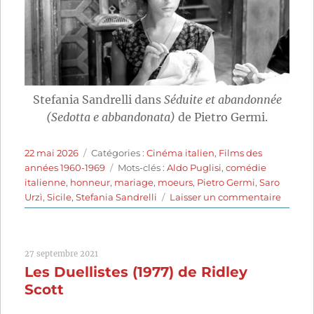
Stefania Sandrelli dans
Séduite et abandonnée
(Sedotta e abbandonata)
de Pietro Germi.
Publié
Catégories
22 mai 2026
Catégories :
Cinéma italien
,
Films des
le
Étiquettes
années 1960-1969
Mots-clés :
Aldo Puglisi
,
comédie
italienne
,
honneur
,
mariage
,
moeurs
,
Pietro Germi
,
Saro
sur
Urzì
,
Sicile
,
Stefania Sandrelli
Laisser un commentaire
Séduit
et
aband
27 septembre 2021
(1964)
Les Duellistes (1977) de Ridley
de
Pietro
Scott
Germi