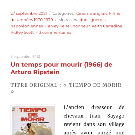
Publié
Catégories
27 septembre 2021
Catégories :
Cinéma anglais
,
Films
le
Étiquettes
des années 1970-1979
Mots-clés :
duel
,
guerres
napoléoniennes
,
Harvey Keitel
,
honneur
,
Keith Carradine
,
sur
Ridley Scott
3 commentaires
Les
Duellistes
(1977)
4 septembre 2018
de
Un temps pour mourir (1966) de
Ridley
Scott
Arturo Ripstein
TITRE ORIGINAL : « TIEMPO DE MORIR
»
L’ancien dresseur de
chevaux Juan Sayago
revient dans son village
après avoir purgé une