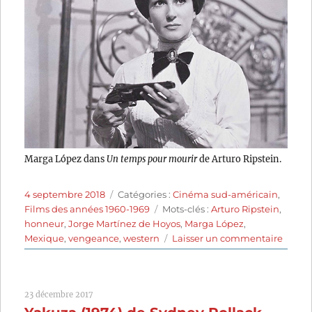
Marga López dans
Un temps pour mourir
de Arturo Ripstein.
Publié
Catégories
4 septembre 2018
Catégories :
Cinéma sud-américain
,
le
Étiquettes
Films des années 1960-1969
Mots-clés :
Arturo Ripstein
,
honneur
,
Jorge Martínez de Hoyos
,
Marga López
,
sur
Mexique
,
vengeance
,
western
Laisser un commentaire
Un
temps
pour
23 décembre 2017
mouri
(1966)