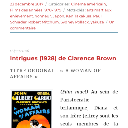
Publié
Catégories
23 décembre 2017
Catégories :
Cinéma américain
,
le
Étiquettes
Films des années 1970-1979
Mots-clés :
arts martiaux
,
enlèvement
,
honneur
,
Japon
,
Ken Takakura
,
Paul
Schrader
,
Robert Mitchum
,
Sydney Pollack
,
yakuza
Un
sur
commentaire
Yakuza
(1974)
de
16 juin 2016
Sydney
Intrigues (1928) de Clarence Brown
Pollack
TITRE ORIGINAL : « A WOMAN OF
AFFAIRS »
(Film muet)
Au sein de
l’aristocratie
britannique, Diana et
son frère Jeffrey sont les
seuls membres de la