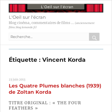
L'Oeil sur l'écran
Blog cinéma, commentaires de films ...
(anciennement
films.blog.lemonde.fr)
Recherche
pour
RECHER
OK
:
Étiquette :
Vincent Korda
23 juin 2013
Les Quatre Plumes blanches (1939)
de Zoltan Korda
TITRE ORIGINAL : « THE FOUR
FEATHERS »