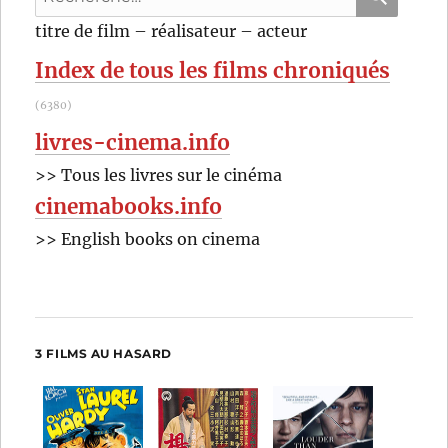
Zoltan
pour
RECHER
OK
titre de film – réalisateur – acteur
Korda
:
Index de tous les films chroniqués
(6380)
livres-cinema.info
>> Tous les livres sur le cinéma
cinemabooks.info
>> English books on cinema
3 FILMS AU HASARD