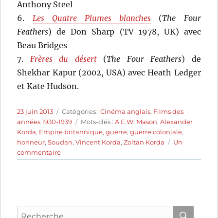
Anthony Steel
6.
Les Quatre Plumes blanches
(
The Four
Feathers
) de Don Sharp (TV 1978, UK) avec
Beau Bridges
7.
Frères du désert
(
The Four Feathers
) de
Shekhar Kapur (2002, USA) avec Heath Ledger
et Kate Hudson.
Publié
Catégories
23 juin 2013
Catégories :
Cinéma anglais
,
Films des
le
Étiquettes
années 1930-1939
Mots-clés :
A.E.W. Mason
,
Alexander
Korda
,
Empire britannique
,
guerre
,
guerre coloniale
,
honneur
,
Soudan
,
Vincent Korda
,
Zoltan Korda
Un
sur
commentaire
Les
Quatre
Plumes
blanches
(1939)
Recherche
de