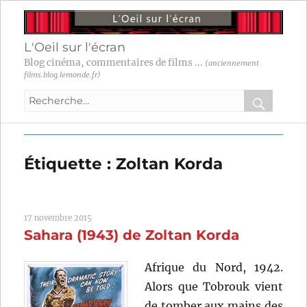
L'Oeil sur l'écran
Blog cinéma, commentaires de films ...
(anciennement
films.blog.lemonde.fr)
Recherche
pour
RECHER
OK
:
Étiquette :
Zoltan Korda
17 novembre 2015
Sahara (1943) de Zoltan Korda
Afrique du Nord, 1942.
Alors que Tobrouk vient
de tomber aux mains des