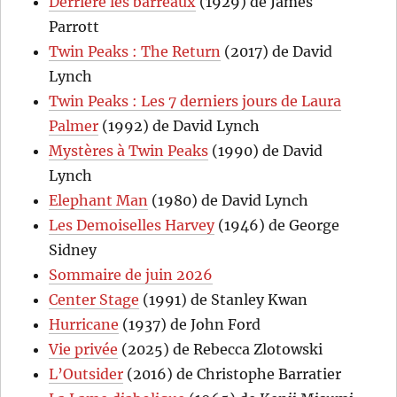
Derrière les barreaux
(1929) de James
Parrott
Twin Peaks : The Return
(2017) de David
Lynch
Twin Peaks : Les 7 derniers jours de Laura
Palmer
(1992) de David Lynch
Mystères à Twin Peaks
(1990) de David
Lynch
Elephant Man
(1980) de David Lynch
Les Demoiselles Harvey
(1946) de George
Sidney
Sommaire de juin 2026
Center Stage
(1991) de Stanley Kwan
Hurricane
(1937) de John Ford
Vie privée
(2025) de Rebecca Zlotowski
L’Outsider
(2016) de Christophe Barratier