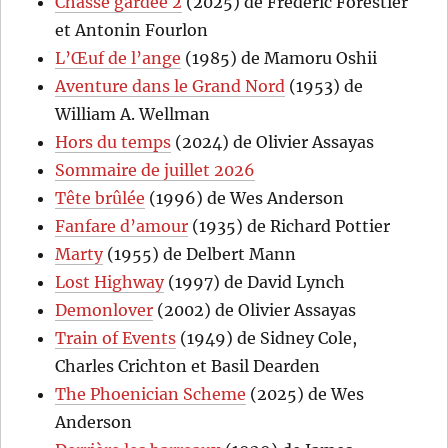
Chasse gardée 2
(2025) de Frédéric Forestier
et Antonin Fourlon
L’Œuf de l’ange
(1985) de Mamoru Oshii
Aventure dans le Grand Nord
(1953) de
William A. Wellman
Hors du temps
(2024) de Olivier Assayas
Sommaire de juillet 2026
Tête brûlée
(1996) de Wes Anderson
Fanfare d’amour
(1935) de Richard Pottier
Marty
(1955) de Delbert Mann
Lost Highway
(1997) de David Lynch
Demonlover
(2002) de Olivier Assayas
Train of Events
(1949) de Sidney Cole,
Charles Crichton et Basil Dearden
The Phoenician Scheme
(2025) de Wes
Anderson