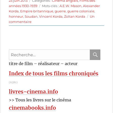
Publié
Catégories
23 juin 2013
Catégories :
Cinéma anglais
,
Films des
le
Étiquettes
années 1930-1939
Mots-clés :
A.E.W. Mason
,
Alexander
Korda
,
Empire britannique
,
guerre
,
guerre coloniale
,
honneur
,
Soudan
,
Vincent Korda
,
Zoltan Korda
Un
sur
commentaire
Les
Quatre
Plumes
blanches
(1939)
Recherche
de
Zoltan
pour
RECHER
OK
titre de film – réalisateur – acteur
Korda
:
Index de tous les films chroniqués
(6381)
livres-cinema.info
>> Tous les livres sur le cinéma
cinemabooks.info