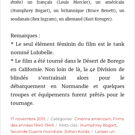
droite)
un français (Louis Mercier), un américain
(Humphrey Bogart), un britannique (Bruce Benett), un
soudanais (Rex Ingram), un allemand (Kurt Kreuger).
Remarques :
* Le seul élément féminin du film est le tank
nommé Lulubelle.
* Le film a été tourné dans le Désert de Borego
en Californie. Non loin de là, la 4e Division de
blindés s’entrainait alors pour le
débarquement en Normandie et quelques
troupes et équipements furent prêtés pour le
tournage.
Publié
Catégories
17 novembre 2015
Catégories :
Cinéma américain
,
Films
le
Étiquettes
des années 1940-1949
Mots-clés :
Humphrey Bogart
,
Seconde Guerre mondiale
,
Zoltan Korda
Laisser un