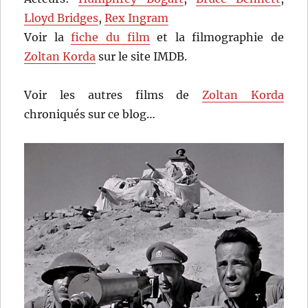
Lloyd Bridges
,
Rex Ingram
Voir la
fiche du film
et la filmographie de
Zoltan Korda
sur le site IMDB.
Voir les autres films de
Zoltan Korda
chroniqués sur ce blog…