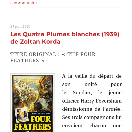
sur
commentaire
Sahara
(1943)
de
23 juin 2013
Zoltan
Les Quatre Plumes blanches (1939)
Korda
de Zoltan Korda
TITRE ORIGINAL : « THE FOUR
FEATHERS »
A la veille du départ de
son unité pour
le Soudan, le jeune
officier Harry Feversham
démissionne de l’armée.
Ses trois compagnons lui
envoient chacun une