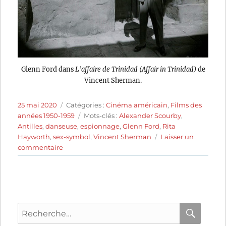
Glenn Ford dans
L’affaire de Trinidad (Affair in Trinidad)
de
Vincent Sherman.
Publié
Catégories
25 mai 2020
Catégories :
Cinéma américain
,
Films des
le
Étiquettes
années 1950-1959
Mots-clés :
Alexander Scourby
,
Antilles
,
danseuse
,
espionnage
,
Glenn Ford
,
Rita
Hayworth
,
sex-symbol
,
Vincent Sherman
Laisser un
sur
commentaire
L’Affaire
de
Trinidad
(1952)
de
Recherche
Vincent
Sherman
pour