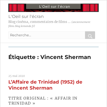
L'Oeil sur l'écran
Blog cinéma, commentaires de films ...
(anciennement
films.blog.lemonde.fr)
Recherche
pour
RECHER
OK
:
Étiquette :
Vincent Sherman
25 mai 2020
L’Affaire de Trinidad (1952) de
Vincent Sherman
TITRE ORIGINAL : « AFFAIR IN
TRINIDAD »