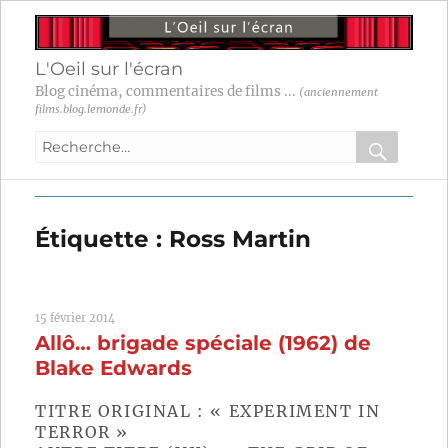
L'Oeil sur l'écran
Blog cinéma, commentaires de films ...
(anciennement
films.blog.lemonde.fr)
Recherche
pour
RECHER
OK
:
Étiquette :
Ross Martin
15 février 2014
Allô… brigade spéciale (1962) de
Blake Edwards
TITRE ORIGINAL : « EXPERIMENT IN
TERROR »