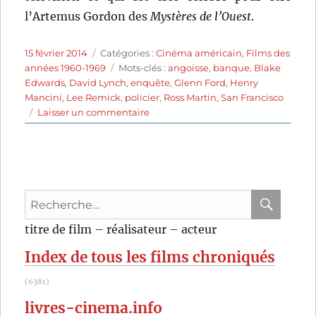
l’Artemus Gordon des
Mystères de l’Ouest
.
Publié
Catégories
15 février 2014
Catégories :
Cinéma américain
,
Films des
le
Étiquettes
années 1960-1969
Mots-clés :
angoisse
,
banque
,
Blake
Edwards
,
David Lynch
,
enquête
,
Glenn Ford
,
Henry
Mancini
,
Lee Remick
,
policier
,
Ross Martin
,
San Francisco
sur
Laisser un commentaire
Allô…
brigade
spéciale
(1962)
de
Recherche
Blake
Edwards
pour
RECHER
OK
titre de film – réalisateur – acteur
:
Index de tous les films chroniqués
(6381)
livres-cinema.info