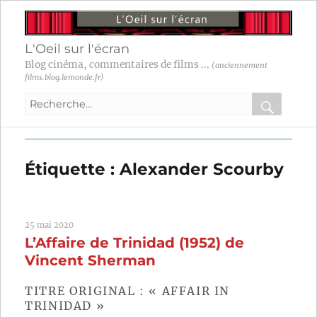
L'Oeil sur l'écran
Blog cinéma, commentaires de films ...
(anciennement
films.blog.lemonde.fr)
Recherche
pour
RECHER
OK
:
Étiquette :
Alexander Scourby
25 mai 2020
L’Affaire de Trinidad (1952) de
Vincent Sherman
TITRE ORIGINAL : « AFFAIR IN
TRINIDAD »