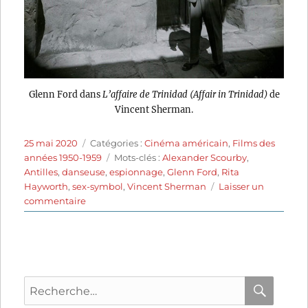
Glenn Ford dans
L’affaire de Trinidad (Affair in Trinidad)
de
Vincent Sherman.
Publié
Catégories
25 mai 2020
Catégories :
Cinéma américain
,
Films des
le
Étiquettes
années 1950-1959
Mots-clés :
Alexander Scourby
,
Antilles
,
danseuse
,
espionnage
,
Glenn Ford
,
Rita
Hayworth
,
sex-symbol
,
Vincent Sherman
Laisser un
sur
commentaire
L’Affaire
de
Trinidad
(1952)
de
Recherche
Vincent
Sherman
pour