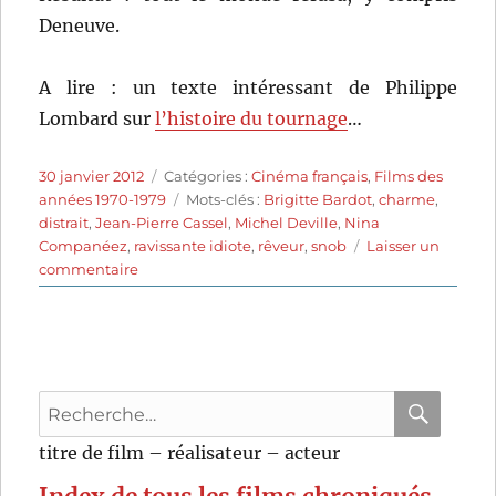
Deneuve.
A lire : un texte intéressant de Philippe
Lombard sur
l’histoire du tournage
…
Publié
Catégories
30 janvier 2012
Catégories :
Cinéma français
,
Films des
le
Étiquettes
années 1970-1979
Mots-clés :
Brigitte Bardot
,
charme
,
distrait
,
Jean-Pierre Cassel
,
Michel Deville
,
Nina
Companéez
,
ravissante idiote
,
rêveur
,
snob
Laisser un
sur
commentaire
L’ours
et
la
poupée
(1970)
Recherche
de
Michel
pour
RECHER
OK
titre de film – réalisateur – acteur
Deville
: