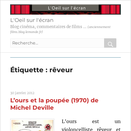
L'Oeil sur l'écran
Blog cinéma, commentaires de films ...
(anciennement
films.blog.lemonde.fr)
Recherche
pour
RECHER
OK
:
Étiquette :
rêveur
30 janvier 2012
L’ours et la poupée (1970) de
Michel Deville
L’ours est un
violoncelliste rêveur et