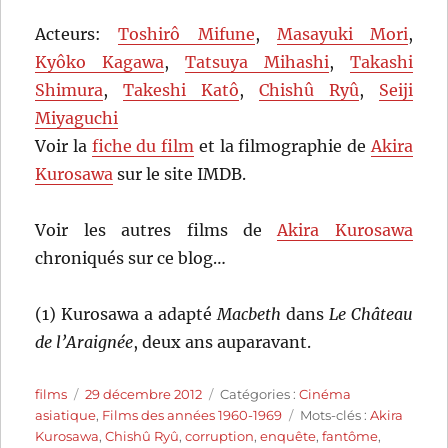
Acteurs:
Toshirô Mifune
,
Masayuki Mori
,
Kyôko Kagawa
,
Tatsuya Mihashi
,
Takashi
Shimura
,
Takeshi Katô
,
Chishû Ryû
,
Seiji
Miyaguchi
Voir la
fiche du film
et la filmographie de
Akira
Kurosawa
sur le site IMDB.
Voir les autres films de
Akira Kurosawa
chroniqués sur ce blog…
(1) Kurosawa a adapté
Macbeth
dans
Le Château
de l’Araignée
, deux ans auparavant.
Auteur
Publié
Catégories
films
29 décembre 2012
Catégories :
Cinéma
le
Étiquettes
asiatique
,
Films des années 1960-1969
Mots-clés :
Akira
Kurosawa
,
Chishû Ryû
,
corruption
,
enquête
,
fantôme
,