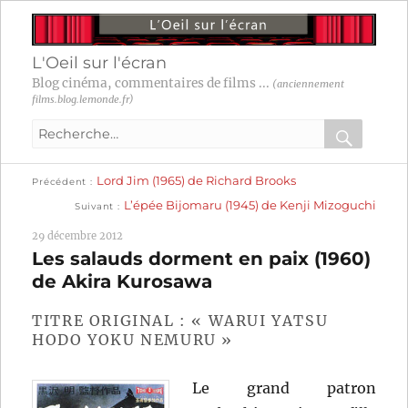
L'Oeil sur l'écran
Blog cinéma, commentaires de films ...
(anciennement
films.blog.lemonde.fr)
Recherche
pour
RECHER
OK
Publication
Navigation
Lord Jim (1965) de Richard Brooks
:
Précédent
précédente :
Publication
L’épée Bijomaru (1945) de Kenji Mizoguchi
Suivant
suivante :
de
29 décembre 2012
l’article
Les salauds dorment en paix (1960)
de Akira Kurosawa
TITRE ORIGINAL : « WARUI YATSU
HODO YOKU NEMURU »
Le grand patron