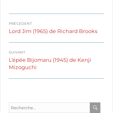
Navigation
PRÉCÉDENT
de
Lord Jim (1965) de Richard Brooks
Publication
précédente :
l’article
SUIVANT
L’épée Bijomaru (1945) de Kenji
Publication
Mizoguchi
suivante :
Recherche
pour