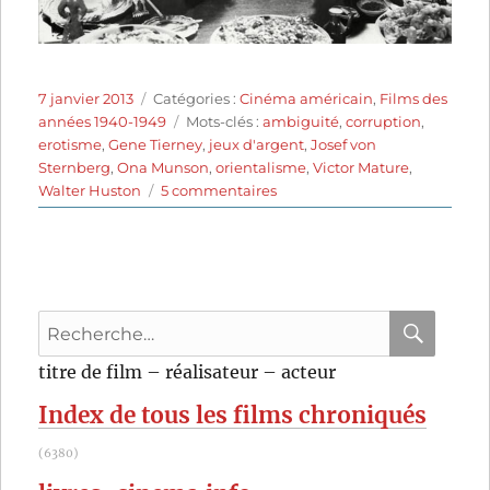
Publié
Catégories
7 janvier 2013
Catégories :
Cinéma américain
,
Films des
le
Étiquettes
années 1940-1949
Mots-clés :
ambiguité
,
corruption
,
erotisme
,
Gene Tierney
,
jeux d'argent
,
Josef von
Sternberg
,
Ona Munson
,
orientalisme
,
Victor Mature
,
sur
Walter Huston
5 commentaires
The
Shanghai
Gesture
(1941)
de
Recherche
Josef
von
pour
RECHER
OK
titre de film – réalisateur – acteur
Sternberg
:
Index de tous les films chroniqués
(6380)