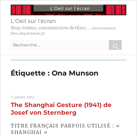
L'Oeil sur l'écran
Blog cinéma, commentaires de films ...
(anciennement
films.blog.lemonde.fr)
Recherche
pour
RECHER
OK
:
Étiquette :
Ona Munson
7 janvier 2013
The Shanghai Gesture (1941) de
Josef von Sternberg
TITRE FRANÇAIS PARFOIS UTILISÉ : «
SHANGHAI »