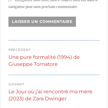
Enregistrer mon nom, mon e-mail et mon site dans le
navigateur pour mon prochain commentaire.
Navigation
PRÉCÉDENT
de
Une pure formalité (1994) de
Publication
Giuseppe Tornatore
précédente :
l’article
SUIVANT
Le Jour où j’ai rencontré ma mère
Publication
(2023) de Zara Dwinger
suivante :