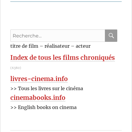
Recherche
pour
RECHER
OK
titre de film – réalisateur – acteur
:
Index de tous les films chroniqués
(6380)
livres-cinema.info
>> Tous les livres sur le cinéma
cinemabooks.info
>> English books on cinema