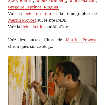
Stacy Martin
,
Anouk Grinberg
,
André Marcon
,
Grégoire Leprince-Ringuet
Voir la
fiche du film
et la filmographie de
Martin Provost
sur le site IMDB.
Voir la
fiche du film
sur AlloCiné.
Voir les autres films de
Martin Provost
chroniqués sur ce blog…