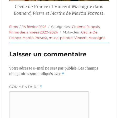
Cécile de France et Vincent Macaigne dans
Bonnard, Pierre et Marthe
de Martin Provost.
Auteur
Publié
Catégories
films
14 février 2025
Catégories :
Cinéma français
,
le
Étiquettes
Films des années 2020-2024
Mots-clés :
Cécile De
France
,
Martin Provost
,
muse
,
peintre
,
Vincent Macaigne
Laisser un commentaire
Votre adresse e-mail ne sera pas publiée.
Les champs
obligatoires sont indiqués avec
*
COMMENTAIRE
*