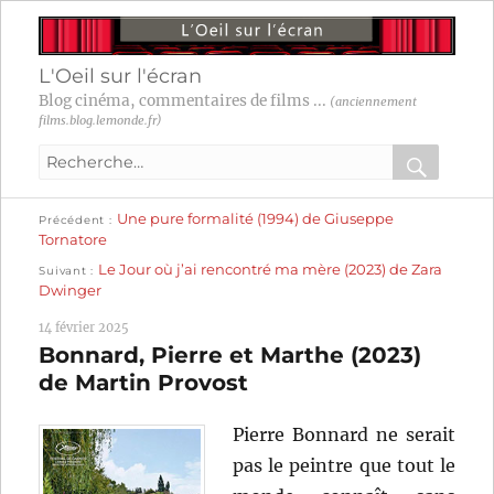
L'Oeil sur l'écran
Blog cinéma, commentaires de films ...
(anciennement
films.blog.lemonde.fr)
Recherche
pour
RECHER
OK
Publication
Navigation
Une pure formalité (1994) de Giuseppe
:
Précédent
précédente :
Tornatore
Publication
de
Le Jour où j’ai rencontré ma mère (2023) de Zara
Suivant
suivante :
Dwinger
l’article
14 février 2025
Bonnard, Pierre et Marthe (2023)
de Martin Provost
Pierre Bonnard ne serait
pas le peintre que tout le