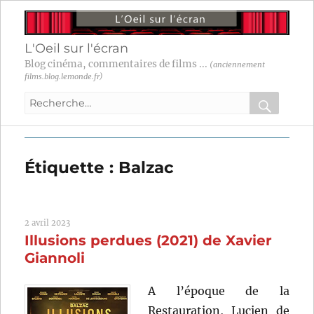
L'Oeil sur l'écran
Blog cinéma, commentaires de films ...
(anciennement
films.blog.lemonde.fr)
Recherche
pour
RECHER
OK
:
Étiquette :
Balzac
2 avril 2023
Illusions perdues (2021) de Xavier
Giannoli
A l’époque de la
Restauration, Lucien de