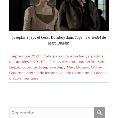
Joséphine Japy et César Domboy dans
Eugénie Grandet
de
Marc Dugain.
Publié
Catégories
1 septembre 2022
Catégories :
Cinéma français
,
Films
le
Étiquettes
des années 2020-2024
Mots-clés :
adaptation littéraire
,
Balzac
,
cupidité
,
Joséphine Japy
,
Marc Dugain
,
Olivier
Gourmet
,
portrait de femme
,
Valérie Bonneton
Laisser
sur
un commentaire
Eugénie
Grandet
(2021)
de
Marc
Recherche
Dugain