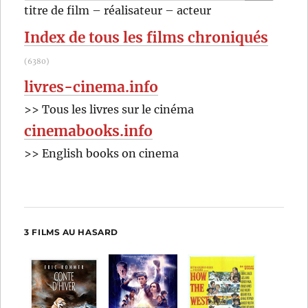
pour
RECHER
OK
titre de film – réalisateur – acteur
:
Index de tous les films chroniqués
(6380)
livres-cinema.info
>> Tous les livres sur le cinéma
cinemabooks.info
>> English books on cinema
3 FILMS AU HASARD