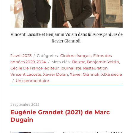
Vincent Lacoste et Benjamin Voisin dans
Illusions perdues
de
Xavier Giannoli.
Publié
Catégories
2 avril 2023
Catégories :
Cinéma français
,
Films des
le
Étiquettes
années 2020-2024
Mots-clés :
Balzac
,
Benjamin Voisin
,
Cécile De France
,
éditeur
,
journaliste
,
Restauration
,
Vincent Lacoste
,
Xavier Dolan
,
Xavier Giannoli
,
XIXe siècle
sur
Un commentaire
Illusions
perdues
(2021)
1 septembre 2022
de
Eugénie Grandet (2021) de Marc
Xavier
Giannoli
Dugain