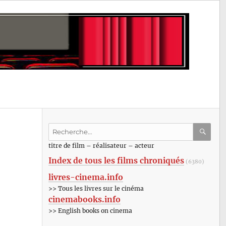
Recherche
pour
RECHE
OK
titre de film – réalisateur – acteur
:
Index de tous les films chroniqués
(6380)
livres-cinema.info
>> Tous les livres sur le cinéma
cinemabooks.info
>> English books on cinema