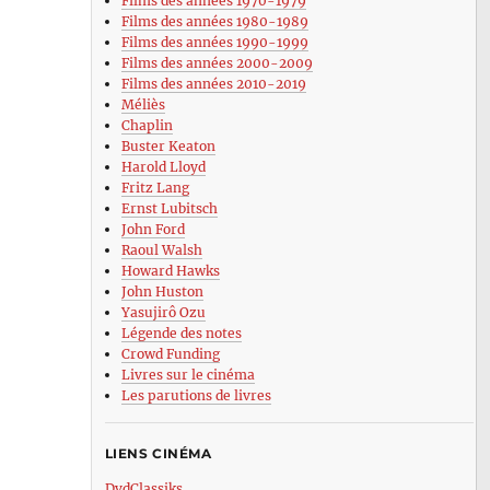
Films des années 1970-1979
Films des années 1980-1989
Films des années 1990-1999
Films des années 2000-2009
Films des années 2010-2019
Méliès
Chaplin
Buster Keaton
Harold Lloyd
Fritz Lang
Ernst Lubitsch
John Ford
Raoul Walsh
Howard Hawks
John Huston
Yasujirô Ozu
Légende des notes
Crowd Funding
Livres sur le cinéma
Les parutions de livres
LIENS CINÉMA
DvdClassiks