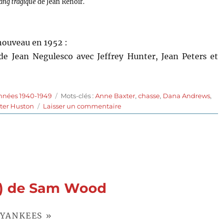
ang tragique
de Jean Renoir.
nouveau en 1952 :
de Jean Negulesco avec Jeffrey Hunter, Jean Peters et
Étiquettes
années 1940-1949
Mots-clés :
Anne Baxter
,
chasse
,
Dana Andrews
,
sur
ter Huston
Laisser un commentaire
L’étang
tragique
(1941)
de
Jean
Renoir
2) de Sam Wood
 YANKEES »