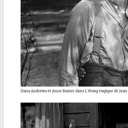
Dana Andrews et Anne Baxter dans
L’étang tragique
de Jean