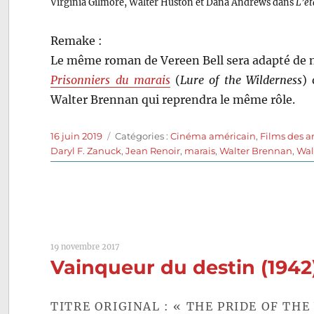
Virginia Gilmore, Walter Huston et Dana Andrews dans
L’ét
Remake :
Le même roman de Vereen Bell sera adapté de 
Prisonniers du marais
(
Lure of the Wilderness
) 
Walter Brennan qui reprendra le même rôle.
Publié
Catégories
16 juin 2019
Catégories :
Cinéma américain
,
Films des 
le
Daryl F. Zanuck
,
Jean Renoir
,
marais
,
Walter Brennan
,
Wal
19 novembre 2017
Vainqueur du destin (194
TITRE ORIGINAL : « THE PRIDE OF THE