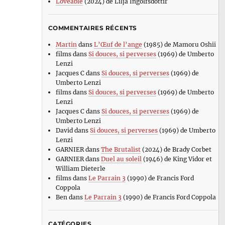
Loveable
(2024) de Lilja Ingolfsdottir
COMMENTAIRES RÉCENTS
Martin
dans
L’Œuf de l’ange
(1985) de Mamoru Oshii
films
dans
Si douces, si perverses
(1969) de Umberto
Lenzi
Jacques C
dans
Si douces, si perverses
(1969) de
Umberto Lenzi
films
dans
Si douces, si perverses
(1969) de Umberto
Lenzi
Jacques C
dans
Si douces, si perverses
(1969) de
Umberto Lenzi
David
dans
Si douces, si perverses
(1969) de Umberto
Lenzi
GARNIER
dans
The Brutalist
(2024) de Brady Corbet
GARNIER
dans
Duel au soleil
(1946) de King Vidor et
William Dieterle
films
dans
Le Parrain 3
(1990) de Francis Ford
Coppola
Ben
dans
Le Parrain 3
(1990) de Francis Ford Coppola
CATÉGORIES