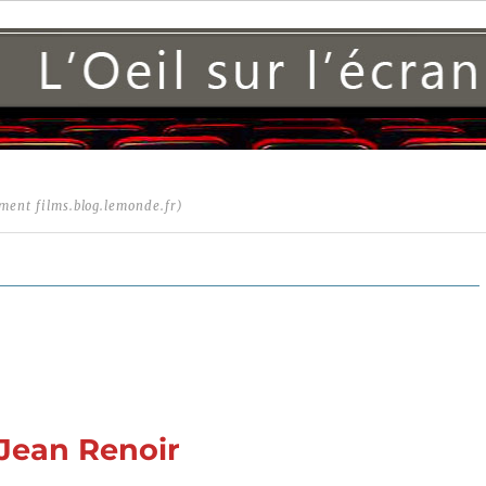
ment films.blog.lemonde.fr)
 Jean Renoir