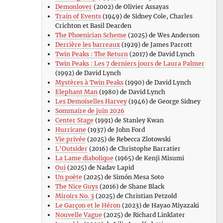
Demonlover
(2002) de Olivier Assayas
Train of Events
(1949) de Sidney Cole, Charles
Crichton et Basil Dearden
The Phoenician Scheme
(2025) de Wes Anderson
Derrière les barreaux
(1929) de James Parrott
Twin Peaks : The Return
(2017) de David Lynch
Twin Peaks : Les 7 derniers jours de Laura Palmer
(1992) de David Lynch
Mystères à Twin Peaks
(1990) de David Lynch
Elephant Man
(1980) de David Lynch
Les Demoiselles Harvey
(1946) de George Sidney
Sommaire de juin 2026
Center Stage
(1991) de Stanley Kwan
Hurricane
(1937) de John Ford
Vie privée
(2025) de Rebecca Zlotowski
L’Outsider
(2016) de Christophe Barratier
La Lame diabolique
(1965) de Kenji Misumi
Oui
(2025) de Nadav Lapid
Un poète
(2025) de Simón Mesa Soto
The Nice Guys
(2016) de Shane Black
Miroirs No. 3
(2025) de Christian Petzold
Le Garçon et le Héron
(2023) de Hayao Miyazaki
Nouvelle Vague
(2025) de Richard Linklater