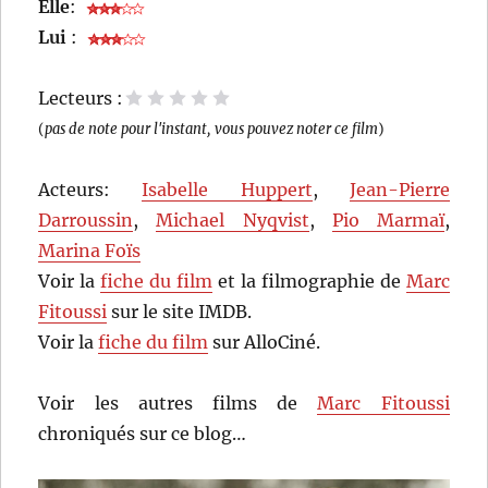
Elle
:
Lui
:
Lecteurs :
1 étoile
2 étoiles
3 étoiles
4 étoiles
5 étoiles
(
pas de note pour l'instant, vous pouvez noter ce film
)
Acteurs:
Isabelle Huppert
,
Jean-Pierre
Darroussin
,
Michael Nyqvist
,
Pio Marmaï
,
Marina Foïs
Voir la
fiche du film
et la filmographie de
Marc
Fitoussi
sur le site IMDB.
Voir la
fiche du film
sur AlloCiné.
Voir les autres films de
Marc Fitoussi
chroniqués sur ce blog…