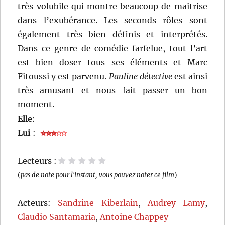
très volubile qui montre beaucoup de maitrise
dans l’exubérance. Les seconds rôles sont
également très bien définis et interprétés.
Dans ce genre de comédie farfelue, tout l’art
est bien doser tous ses éléments et Marc
Fitoussi y est parvenu.
Pauline détective
est ainsi
très amusant et nous fait passer un bon
moment.
Elle
:
–
Lui
:
Lecteurs :
1 étoile
2 étoiles
3 étoiles
4 étoiles
5 étoiles
(
pas de note pour l'instant, vous pouvez noter ce film
)
Acteurs:
Sandrine Kiberlain
,
Audrey Lamy
,
Claudio Santamaria
,
Antoine Chappey