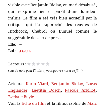
visible avec Benjamin Biolay, en mari désabusé,
qui n’exprime rien et paraît d’une lourdeur
infinie. Le film a été très bien accueilli par la
critique qui l’a rapproché des œuvres de
Hitchcock, Chabrol ou Buñuel comme le
suggérait le dossier de presse.
Elle
:
–
Lui
:
Lecteurs :
1 étoile
2 étoiles
3 étoiles
4 étoiles
5 étoiles
(
pas de note pour l'instant, vous pouvez noter ce film
)
Acteurs:
Karin Viard
,
Benjamin Biolay
,
Lucas
Englander
,
Laetitia Dosch
,
Pascale Arbillot
,
Evelyne Buyle
Voir la
fiche du film
et la filmographie de
Marc