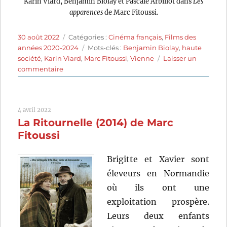
Karin Viard, Benjamin Biolay et Pascale Arbillot dans
Les
apparences
de Marc Fitoussi.
Publié
Catégories
30 août 2022
Catégories :
Cinéma français
,
Films des
le
Étiquettes
années 2020-2024
Mots-clés :
Benjamin Biolay
,
haute
société
,
Karin Viard
,
Marc Fitoussi
,
Vienne
Laisser un
sur
commentaire
Les
Apparences
(2020)
4 avril 2022
de
La Ritournelle (2014) de Marc
Marc
Fitoussi
Fitoussi
Brigitte et Xavier sont
éleveurs en Normandie
où ils ont une
exploitation prospère.
Leurs deux enfants