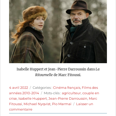
Isabelle Huppert et Jean-Pierre Darroussin dans
La
Ritournelle
de Marc Fitoussi.
Publié
Catégories
4 avril 2022
Catégories :
Cinéma français
,
Films des
le
Étiquettes
années 2010-2014
Mots-clés :
agriculteur
,
couple en
crise
,
Isabelle Huppert
,
Jean-Pierre Darroussin
,
Marc
Fitoussi
,
Michael Nyqvist
,
Pio Marmaï
Laisser un
sur
commentaire
La