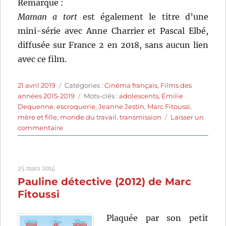
Remarque :
Maman a tort
est également le titre d’une
mini-série avec Anne Charrier et Pascal Elbé,
diffusée sur France 2 en 2018, sans aucun lien
avec ce film.
Publié
Catégories
21 avril 2019
Catégories :
Cinéma français
,
Films des
le
Étiquettes
années 2015-2019
Mots-clés :
adolescents
,
Émilie
Dequenne
,
escroquerie
,
Jeanne Jestin
,
Marc Fitoussi
,
mère et fille
,
monde du travail
,
transmission
Laisser un
sur
commentaire
Maman
a
tort
25 mars 2014
(2016)
Pauline détective (2012) de Marc
de
Marc
Fitoussi
Fitoussi
Plaquée par son petit