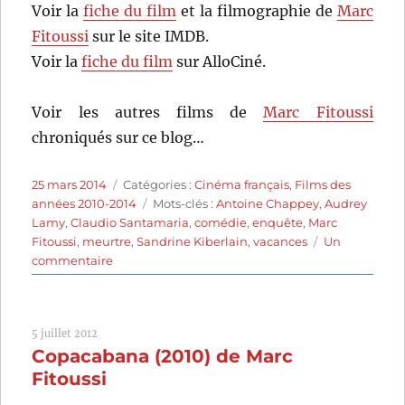
Voir la
fiche du film
et la filmographie de
Marc
Fitoussi
sur le site IMDB.
Voir la
fiche du film
sur AlloCiné.
Voir les autres films de
Marc Fitoussi
chroniqués sur ce blog…
Publié
Catégories
25 mars 2014
Catégories :
Cinéma français
,
Films des
le
Étiquettes
années 2010-2014
Mots-clés :
Antoine Chappey
,
Audrey
Lamy
,
Claudio Santamaria
,
comédie
,
enquête
,
Marc
Fitoussi
,
meurtre
,
Sandrine Kiberlain
,
vacances
Un
sur
commentaire
Pauline
détective
(2012)
5 juillet 2012
de
Copacabana (2010) de Marc
Marc
Fitoussi
Fitoussi