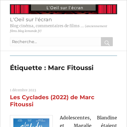
L'Oeil sur l'écran
Blog cinéma, commentaires de films ...
(anciennement
films.blog.lemonde.fr)
Recherche
pour
RECHER
OK
:
Étiquette :
Marc Fitoussi
1 décembre 2023
Les Cyclades (2022) de Marc
Fitoussi
Adolescentes, Blandine
et Magalie étaient