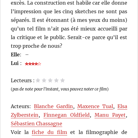
excès. La construction est habile car elle donne
l’impression que les cinq sketches ne sont pas
séparés. Il est étonnant (à mes yeux du moins)
qu’un tel film n’ait pas été mieux accueilli par
la critique et le public. Serait-ce parce qu’il est
trop proche de nous?
Elle
:
–
Lui
:
Lecteurs :
1 étoile
2 étoiles
3 étoiles
4 étoiles
5 étoiles
(
pas de note pour l'instant, vous pouvez noter ce film
)
Acteurs:
Blanche Gardin
,
Maxence Tual
,
Elsa
Zylberstein
,
Finnegan Oldfield
,
Manu Payet
,
Sébastien Chassagne
Voir la
fiche du film
et la filmographie de