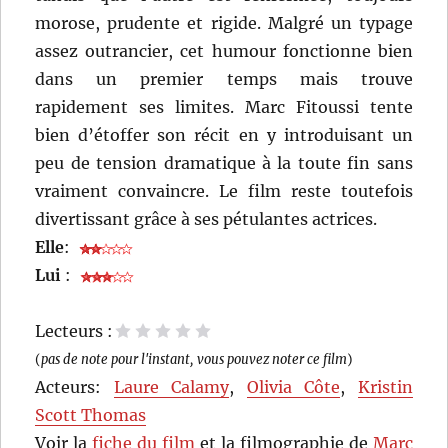
morose, prudente et rigide. Malgré un typage
assez outrancier, cet humour fonctionne bien
dans un premier temps mais trouve
rapidement ses limites. Marc Fitoussi tente
bien d’étoffer son récit en y introduisant un
peu de tension dramatique à la toute fin sans
vraiment convaincre. Le film reste toutefois
divertissant grâce à ses pétulantes actrices.
Elle
:
Lui
:
Lecteurs :
1 étoile
2 étoiles
3 étoiles
4 étoiles
5 étoiles
(
pas de note pour l'instant, vous pouvez noter ce film
)
Acteurs:
Laure Calamy
,
Olivia Côte
,
Kristin
Scott Thomas
Voir la
fiche du film
et la filmographie de
Marc