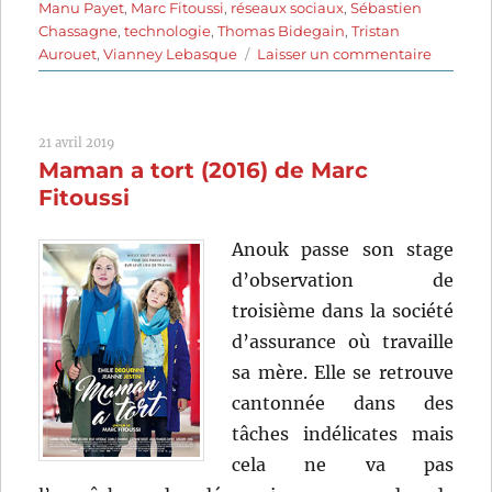
Manu Payet
,
Marc Fitoussi
,
réseaux sociaux
,
Sébastien
Chassagne
,
technologie
,
Thomas Bidegain
,
Tristan
sur
Aurouet
,
Vianney Lebasque
Laisser un commentaire
Selfie
(2019)
de
21 avril 2019
Thomas
Maman a tort (2016) de Marc
Bidegai
Marc
Fitoussi
Fitoussi,
Tristan
Anouk passe son stage
Aurouet
d’observation de
Cyril
Gelblat
troisième dans la société
et
d’assurance où travaille
Vianney
sa mère. Elle se retrouve
Lebasq
cantonnée dans des
tâches indélicates mais
cela ne va pas