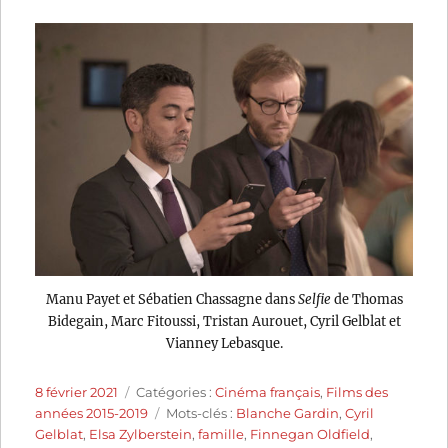
Manu Payet et Sébatien Chassagne dans
Selfie
de Thomas
Bidegain, Marc Fitoussi, Tristan Aurouet, Cyril Gelblat et
Vianney Lebasque.
Publié
Catégories
8 février 2021
Catégories :
Cinéma français
,
Films des
le
Étiquettes
années 2015-2019
Mots-clés :
Blanche Gardin
,
Cyril
Gelblat
,
Elsa Zylberstein
,
famille
,
Finnegan Oldfield
,