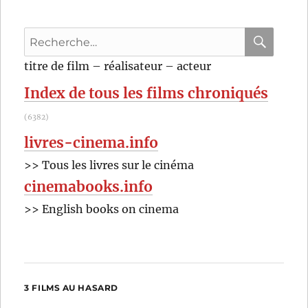
Marc
Fitoussi
Recherche
pour
RECHER
OK
titre de film – réalisateur – acteur
:
Index de tous les films chroniqués
(6382)
livres-cinema.info
>> Tous les livres sur le cinéma
cinemabooks.info
>> English books on cinema
3 FILMS AU HASARD