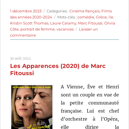
Publié
Catégories
1 décembre 2023
Catégories :
Cinéma français
,
Films
le
Étiquettes
des années 2020-2024
Mots-clés :
comédie
,
Grèce
,
ile
,
Kristin Scott Thomas
,
Laure Calamy
,
Marc Fitoussi
,
Olivia
Côte
,
portrait de femme
,
vacances
Laisser un
sur
commentaire
Les
Cyclades
(2022)
30 août 2022
de
Les Apparences (2020) de Marc
Marc
Fitoussi
Fitoussi
A Vienne, Ève et Henri
sont un couple en vue de
la petite communauté
française. Lui est chef
d’orchestre à l’Opéra,
elle dirige la