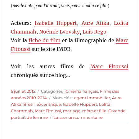
1 étoile
2 étoiles
3 étoiles
4 étoiles
5 étoiles
(
pas de note pour l'instant, vous pouvez noter ce film
)
Acteurs:
Isabelle Huppert
,
Aure Atika
,
Lolita
Chammah
,
Noémie Lvovsky
,
Luis Rego
Voir la
fiche du film
et la filmographie de
Marc
Fitoussi
sur le site IMDB.
Voir les autres films de
Marc Fitoussi
chroniqués sur ce blog…
Publié
Catégories
5 juillet 2012
Catégories :
Cinéma français
,
Films des
le
Étiquettes
années 2010-2014
Mots-clés :
agent immobilier
,
Aure
Atika
,
Brésil
,
excentrique
,
Isabelle Huppert
,
Lolita
Chammah
,
Marc Fitoussi
,
mariage
,
mère et fille
,
Ostende
,
sur
portrait de femme
Laisser un commentaire
Copacabana
(2010)
de