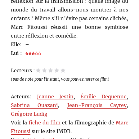
réflexion sur la transmission : quelle image du
monde du travail allons-nous montrer à nos
enfants ? Même s’il n’évite pas certains clichés,
Marc Fitoussi réussit une bonne symbiose
entre réflexion et comédie.
Elle
:
–
Lui
:
Lecteurs :
1 étoile
2 étoiles
3 étoiles
4 étoiles
5 étoiles
(
pas de note pour l'instant, vous pouvez noter ce film
)
Acteurs:
Jeanne Jestin
,
Émilie Dequenne
,
Sabrina Ouazani
,
Jean-François Cayrey
,
Grégoire Ludig
Voir la
fiche du film
et la filmographie de
Marc
Fitoussi
sur le site IMDB.