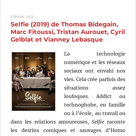
Ritournelle
(2014)
8 février 2021
de
Selfie (2019) de Thomas Bidegain,
Marc
Fitoussi
Marc Fitoussi, Tristan Aurouet, Cyril
Gelblat et Vianney Lebasque
La technologie
numérique et les réseaux
sociaux ont envahi nos
vies. Cela crée parfois des
situations assez
loufoques. Addict ou
technophobe, en famille
ou à l’école, au travail ou
dans les relations amoureuses,
Selfie
raconte
les destins comiques et sauvages d’Homo