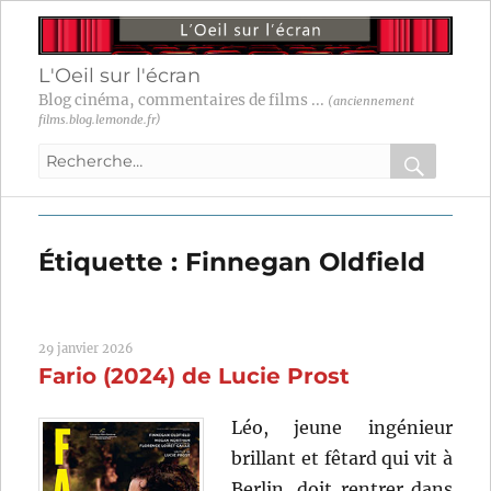
L'Oeil sur l'écran
Blog cinéma, commentaires de films ...
(anciennement
films.blog.lemonde.fr)
Recherche
pour
RECHER
OK
:
Étiquette :
Finnegan Oldfield
29 janvier 2026
Fario (2024) de Lucie Prost
Léo, jeune ingénieur
brillant et fêtard qui vit à
Berlin, doit rentrer dans