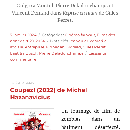
Grégory Montel, Pierre Deladonchamps et
Vincent Deniard dans
Reprise en main
de Gilles
Perret.
Publié
Catégories
7 janvier 2024
Catégories :
Cinéma français
,
Films des
le
Étiquettes
années 2020-2024
Mots-clés :
banquier
,
comédie
sociale
,
entreprise
,
Finnegan Oldfield
,
Gilles Perret
,
Laetitia Dosch
,
Pierre Deladonchamps
Laisser un
sur
commentaire
Reprise
en
main
12 février 2023
(2022)
Coupez! (2022) de Michel
de
Gilles
Hazanavicius
Perret
Un tournage de film de
zombies dans un
bâtiment désaffecté.