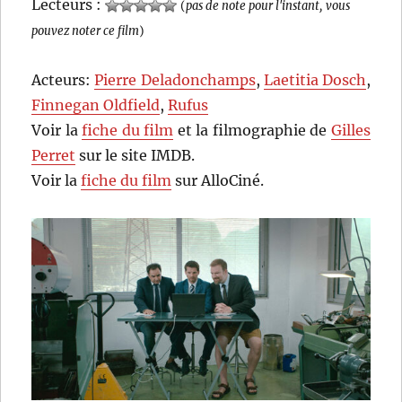
Lecteurs :
(
pas de note pour l'instant, vous
pouvez noter ce film
)
Acteurs:
Pierre Deladonchamps
,
Laetitia Dosch
,
Finnegan Oldfield
,
Rufus
Voir la
fiche du film
et la filmographie de
Gilles
Perret
sur le site IMDB.
Voir la
fiche du film
sur AlloCiné.