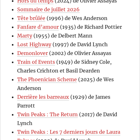
Hors du temps
(2024) de Olivier Assayas
Sommaire de juillet 2026
Tête brûlée
(1996) de Wes Anderson
Fanfare d’amour
(1935) de Richard Pottier
Marty
(1955) de Delbert Mann
Lost Highway
(1997) de David Lynch
Demonlover
(2002) de Olivier Assayas
Train of Events
(1949) de Sidney Cole,
Charles Crichton et Basil Dearden
The Phoenician Scheme
(2025) de Wes
Anderson
Derrière les barreaux
(1929) de James
Parrott
Twin Peaks : The Return
(2017) de David
Lynch
Twin Peaks : Les 7 derniers jours de Laura