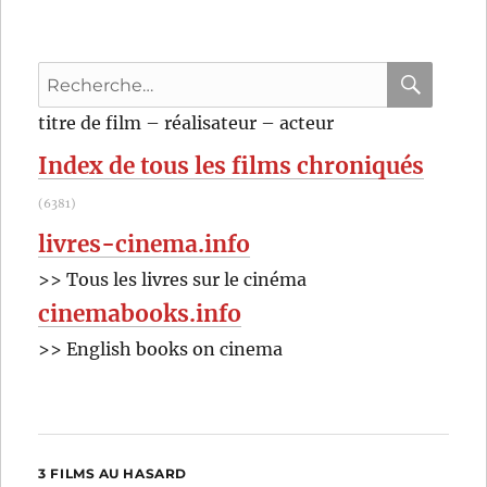
la
belle
éducation
Recherche
(2017)
de
pour
RECHER
OK
titre de film – réalisateur – acteur
Anne
:
Fontaine
Index de tous les films chroniqués
(6381)
livres-cinema.info
>> Tous les livres sur le cinéma
cinemabooks.info
>> English books on cinema
3 FILMS AU HASARD