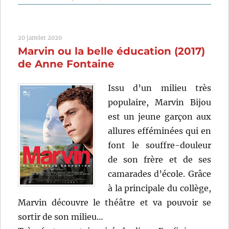
Selfie
(2019)
de
20 janvier 2020
Thomas
Marvin ou la belle éducation (2017)
Bidegai
Marc
de Anne Fontaine
Fitoussi,
Tristan
Issu d’un milieu très
Aurouet
populaire, Marvin Bijou
Cyril
Gelblat
est un jeune garçon aux
et
allures efféminées qui en
Vianney
font le souffre-douleur
Lebasq
de son frère et de ses
camarades d’école. Grâce
à la principale du collège,
Marvin découvre le théâtre et va pouvoir se
sortir de son milieu…