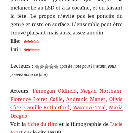
mélancolie au LSD et à la cocaïne, et en faisant
la fête. Le propos n’évite pas les poncifs du
genre et reste en surface. L’ensemble peut être
trouvé plaisant mais aussi assez anodin.
Elle
:
Lui
:
Lecteurs :
(
pas de note pour l'instant, vous
pouvez noter ce film
)
Acteurs:
Finnegan Oldfield
,
Megan Northam
,
Florence Loiret Caille
,
Andranic Manet
,
Olivia
Côte
,
Camille Rutherford
,
Maxence Tual
,
Maria
Dragus
Voir la
fiche du film
et la filmographie de
Lucie
Prost
sur le site IMDB.