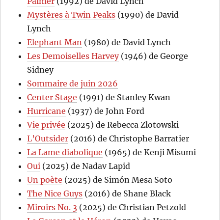
Palmer
(1992) de David Lynch
Mystères à Twin Peaks
(1990) de David
Lynch
Elephant Man
(1980) de David Lynch
Les Demoiselles Harvey
(1946) de George
Sidney
Sommaire de juin 2026
Center Stage
(1991) de Stanley Kwan
Hurricane
(1937) de John Ford
Vie privée
(2025) de Rebecca Zlotowski
L’Outsider
(2016) de Christophe Barratier
La Lame diabolique
(1965) de Kenji Misumi
Oui
(2025) de Nadav Lapid
Un poète
(2025) de Simón Mesa Soto
The Nice Guys
(2016) de Shane Black
Miroirs No. 3
(2025) de Christian Petzold