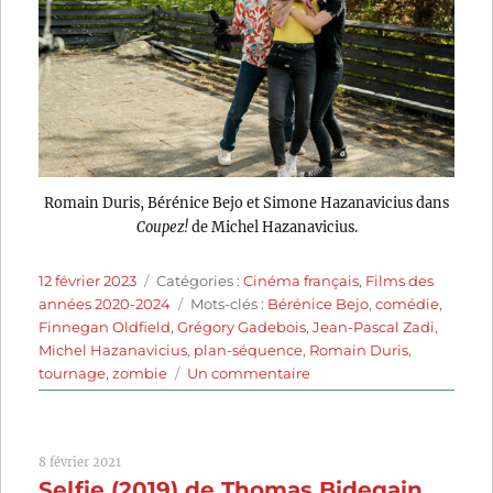
Romain Duris, Bérénice Bejo et Simone Hazanavicius dans
Coupez!
de Michel Hazanavicius.
Publié
Catégories
12 février 2023
Catégories :
Cinéma français
,
Films des
le
Étiquettes
années 2020-2024
Mots-clés :
Bérénice Bejo
,
comédie
,
Finnegan Oldfield
,
Grégory Gadebois
,
Jean-Pascal Zadi
,
Michel Hazanavicius
,
plan-séquence
,
Romain Duris
,
sur
tournage
,
zombie
Un commentaire
Coupez!
(2022)
de
8 février 2021
Michel
Selfie (2019) de Thomas Bidegain,
Hazanavicius