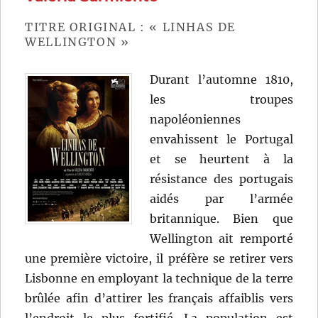
Fitoussi,
Tristan
TITRE ORIGINAL : « LINHAS DE
Aurouet
WELLINGTON »
Cyril
Gelblat
Durant l’automne 1810,
et
Vianney
les troupes
Lebasq
napoléoniennes
envahissent le Portugal
et se heurtent à la
résistance des portugais
aidés par l’armée
britannique. Bien que
Wellington ait remporté
une première victoire, il préfère se retirer vers
Lisbonne en employant la technique de la terre
brûlée afin d’attirer les français affaiblis vers
l’endroit le plus fortifié. La population est