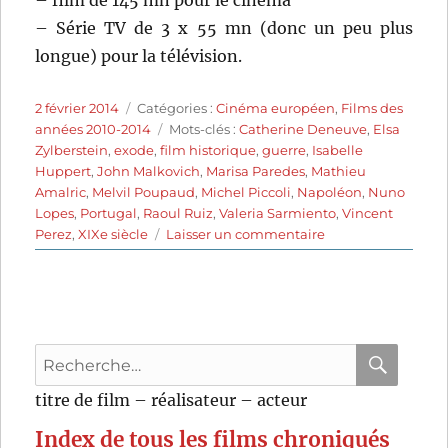
– Série TV de 3 x 55 mn (donc un peu plus
longue) pour la télévision.
Publié
Catégories
2 février 2014
Catégories :
Cinéma européen
,
Films des
le
Étiquettes
années 2010-2014
Mots-clés :
Catherine Deneuve
,
Elsa
Zylberstein
,
exode
,
film historique
,
guerre
,
Isabelle
Huppert
,
John Malkovich
,
Marisa Paredes
,
Mathieu
Amalric
,
Melvil Poupaud
,
Michel Piccoli
,
Napoléon
,
Nuno
Lopes
,
Portugal
,
Raoul Ruiz
,
Valeria Sarmiento
,
Vincent
sur
Perez
,
XIXe siècle
Laisser un commentaire
Les
lignes
de
Wellington
(2012)
Recherche
de
Valeria
pour
RECHER
OK
titre de film – réalisateur – acteur
Sarmiento
:
Index de tous les films chroniqués