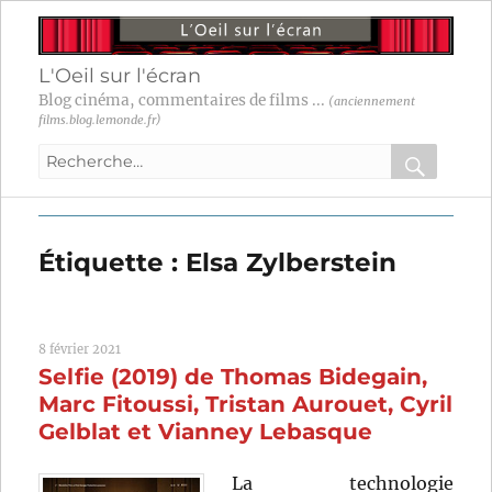
L'Oeil sur l'écran
Blog cinéma, commentaires de films ...
(anciennement
films.blog.lemonde.fr)
Recherche
pour
RECHER
OK
:
Étiquette :
Elsa Zylberstein
8 février 2021
Selfie (2019) de Thomas Bidegain,
Marc Fitoussi, Tristan Aurouet, Cyril
Gelblat et Vianney Lebasque
La technologie