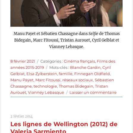
Manu Payet et Sébatien Chassagne dans
Selfie
de Thomas
Bidegain, Marc Fitoussi, Tristan Aurouet, Cyril Gelblat et
Vianney Lebasque.
Publié
Catégories
8 février 2021
Catégories :
Cinéma français
,
Films des
le
Étiquettes
années 2015-2019
Mots-clés :
Blanche Gardin
,
Cyril
Gelblat
,
Elsa Zylberstein
,
famille
,
Finnegan Oldfield
,
Manu Payet
,
Marc Fitoussi
,
réseaux sociaux
,
Sébastien
Chassagne
,
technologie
,
Thomas Bidegain
,
Tristan
sur
Aurouet
,
Vianney Lebasque
Laisser un commentaire
Selfie
(2019)
de
2 février 2014
Thomas
Les lignes de Wellington (2012) de
Bidegai
Marc
Valeria Sarmiento