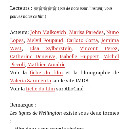
Lecteurs :
(
pas de note pour l'instant, vous
pouvez noter ce film
)
Acteurs:
John Malkovich
,
Marisa Paredes
,
Nuno
Lopes
,
Melvil Poupaud
,
Carloto Cotta
,
Jemima
West
,
Elsa Zylberstein
,
Vincent Perez
,
Catherine Deneuve
,
Isabelle Huppert
,
Michel
Piccoli
,
Mathieu Amalric
Voir la
fiche du film
et la filmographie de
Valeria Sarmiento
sur le site IMDB.
Voir la
fiche du film
sur AlloCiné.
Remarque :
Les lignes de Wellington
existe sous deux formes
:
– film de 145 mn pour le cinéma