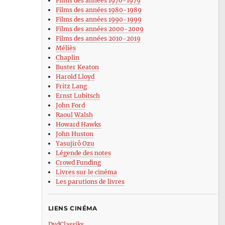
Films des années 1970-1979
Films des années 1980-1989
Films des années 1990-1999
Films des années 2000-2009
Films des années 2010-2019
Méliès
Chaplin
Buster Keaton
Harold Lloyd
Fritz Lang
Ernst Lubitsch
John Ford
Raoul Walsh
Howard Hawks
John Huston
Yasujirô Ozu
Légende des notes
Crowd Funding
Livres sur le cinéma
Les parutions de livres
LIENS CINÉMA
DvdClassiks