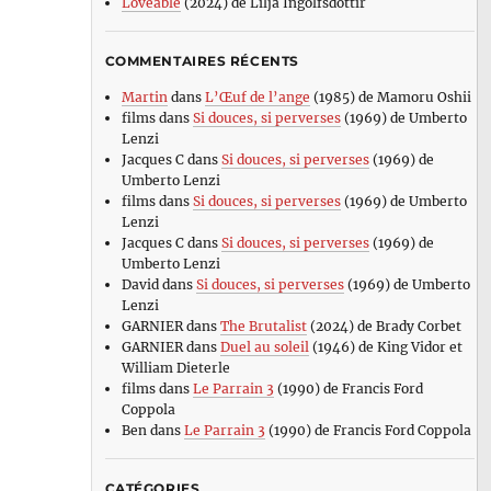
Loveable
(2024) de Lilja Ingolfsdottir
COMMENTAIRES RÉCENTS
Martin
dans
L’Œuf de l’ange
(1985) de Mamoru Oshii
films
dans
Si douces, si perverses
(1969) de Umberto
Lenzi
Jacques C
dans
Si douces, si perverses
(1969) de
Umberto Lenzi
films
dans
Si douces, si perverses
(1969) de Umberto
Lenzi
Jacques C
dans
Si douces, si perverses
(1969) de
Umberto Lenzi
David
dans
Si douces, si perverses
(1969) de Umberto
Lenzi
GARNIER
dans
The Brutalist
(2024) de Brady Corbet
GARNIER
dans
Duel au soleil
(1946) de King Vidor et
William Dieterle
films
dans
Le Parrain 3
(1990) de Francis Ford
Coppola
Ben
dans
Le Parrain 3
(1990) de Francis Ford Coppola
CATÉGORIES