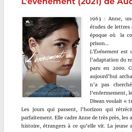
L’événement (2021) de Au
1963 : Anne, une
études de lettres
époque où la con
prison…
L’Événement
est u
l’adaptation du 
paru en 2000. C
aujourd’hui archa
n’a pas cherché
l’enfermement, le
Diwan voulait « tr
Les jours qui passent, l’horizon qui rétré
parfaitement. Elle cadre Anne de très près, le
histoire, étrangers à ce qu’elle vit. La jeun