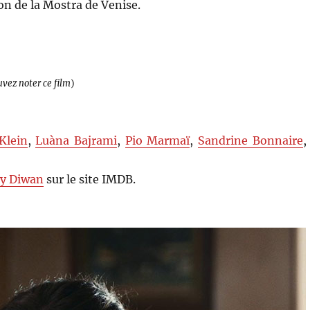
on de la Mostra de Venise.
uvez noter ce film
)
Klein
,
Luàna Bajrami
,
Pio Marmaï
,
Sandrine Bonnaire
,
y Diwan
sur le site IMDB.