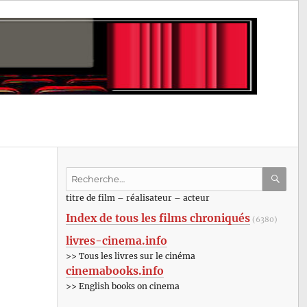
Recherche
pour
RECHE
OK
titre de film – réalisateur – acteur
:
Index de tous les films chroniqués
(6380)
livres-cinema.info
>> Tous les livres sur le cinéma
cinemabooks.info
>> English books on cinema