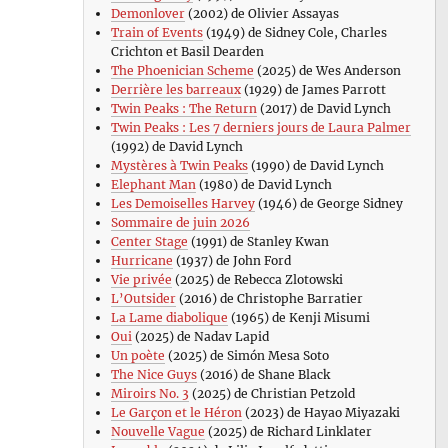
Demonlover
(2002) de Olivier Assayas
Train of Events
(1949) de Sidney Cole, Charles
Crichton et Basil Dearden
The Phoenician Scheme
(2025) de Wes Anderson
Derrière les barreaux
(1929) de James Parrott
Twin Peaks : The Return
(2017) de David Lynch
Twin Peaks : Les 7 derniers jours de Laura Palmer
(1992) de David Lynch
Mystères à Twin Peaks
(1990) de David Lynch
Elephant Man
(1980) de David Lynch
Les Demoiselles Harvey
(1946) de George Sidney
Sommaire de juin 2026
Center Stage
(1991) de Stanley Kwan
Hurricane
(1937) de John Ford
Vie privée
(2025) de Rebecca Zlotowski
L’Outsider
(2016) de Christophe Barratier
La Lame diabolique
(1965) de Kenji Misumi
Oui
(2025) de Nadav Lapid
Un poète
(2025) de Simón Mesa Soto
The Nice Guys
(2016) de Shane Black
Miroirs No. 3
(2025) de Christian Petzold
Le Garçon et le Héron
(2023) de Hayao Miyazaki
Nouvelle Vague
(2025) de Richard Linklater