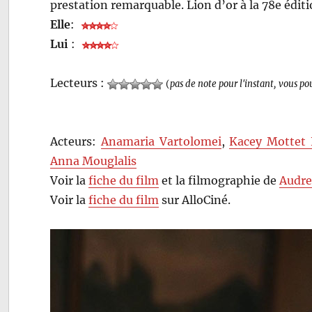
prestation remarquable. Lion d’or à la 78e éditi
Elle
:
Lui
:
Lecteurs :
(
pas de note pour l'instant, vous po
Acteurs:
Anamaria Vartolomei
,
Kacey Mottet 
Anna Mouglalis
Voir la
fiche du film
et la filmographie de
Audre
Voir la
fiche du film
sur AlloCiné.