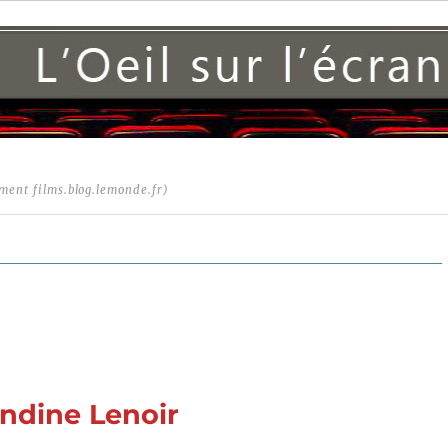
ment films.blog.lemonde.fr)
andine Lenoir