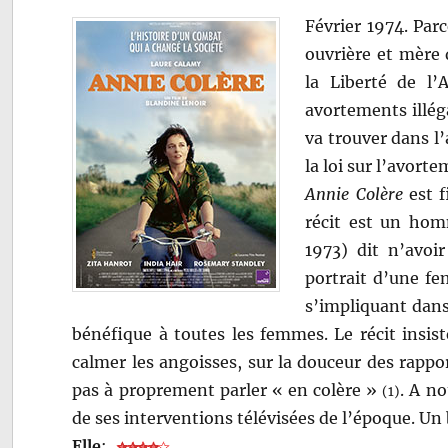
Février 1974. Par
ouvrière et mère
la Liberté de l’
avortements illég
va trouver dans l’
la loi sur l’avort
Annie Colère
est f
récit est un hom
1973) dit n’avoi
portrait d’une fe
s’impliquant dans
bénéfique à toutes les femmes. Le récit insis
calmer les angoisses, sur la douceur des rappo
pas à proprement parler « en colère »
. A n
(1)
de ses interventions télévisées de l’époque. Un 
Elle
: