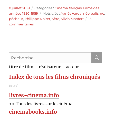
Publié
Catégories
8 juillet 2019
Catégories :
Cinéma français
,
Films des
le
Étiquettes
années 1950-1959
Mots-clés :
Agnès Varda
,
néoréalisme
,
pêcheur
,
Philippe Noiret
,
Sète
,
Silvia Monfort
15
sur
commentaires
La
Pointe
Courte
(1955)
d’
Recherche
Agnès
Varda
pour
RECHER
OK
titre de film – réalisateur – acteur
:
Index de tous les films chroniqués
(6380)
livres-cinema.info
>> Tous les livres sur le cinéma
cinemabooks.info