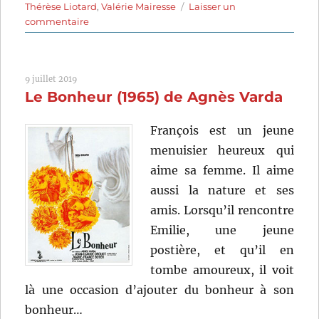
Thérèse Liotard
,
Valérie Mairesse
Laisser un
sur
commentaire
L’une
chante
l’autre
9 juillet 2019
pas
Le Bonheur (1965) de Agnès Varda
(1977)
de
Agnès
François est un jeune
Varda
menuisier heureux qui
aime sa femme. Il aime
aussi la nature et ses
amis. Lorsqu’il rencontre
Emilie, une jeune
postière, et qu’il en
tombe amoureux, il voit
là une occasion d’ajouter du bonheur à son
bonheur…