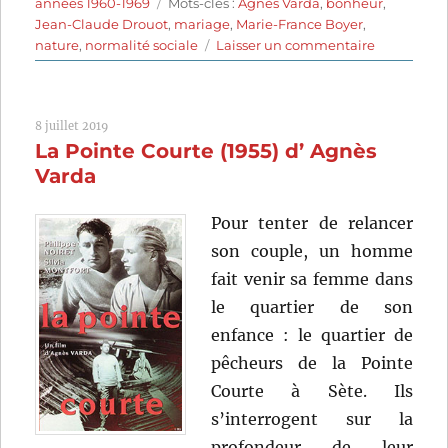
le
Étiquettes
années 1960-1969
Mots-clés :
Agnès Varda
,
bonheur
,
Jean-Claude Drouot
,
mariage
,
Marie-France Boyer
,
sur
nature
,
normalité sociale
Laisser un commentaire
Le
Bonheur
(1965)
8 juillet 2019
de
La Pointe Courte (1955) d’ Agnès
Agnès
Varda
Varda
Pour tenter de relancer
son couple, un homme
fait venir sa femme dans
le quartier de son
enfance : le quartier de
pêcheurs de la Pointe
Courte à Sète. Ils
s’interrogent sur la
profondeur de leur