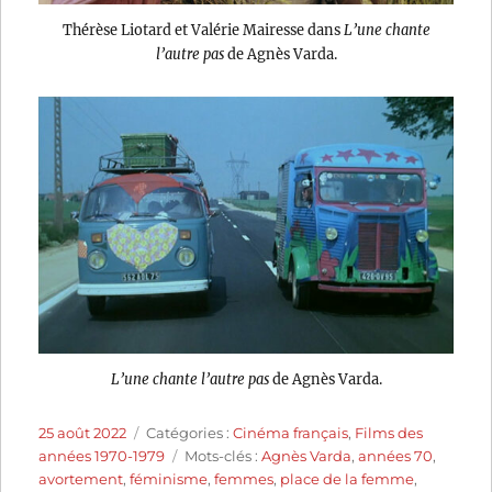
Thérèse Liotard et Valérie Mairesse dans
L’une chante
l’autre pas
de Agnès Varda.
L’une chante l’autre pas
de Agnès Varda.
Publié
Catégories
25 août 2022
Catégories :
Cinéma français
,
Films des
le
Étiquettes
années 1970-1979
Mots-clés :
Agnès Varda
,
années 70
,
avortement
,
féminisme
,
femmes
,
place de la femme
,