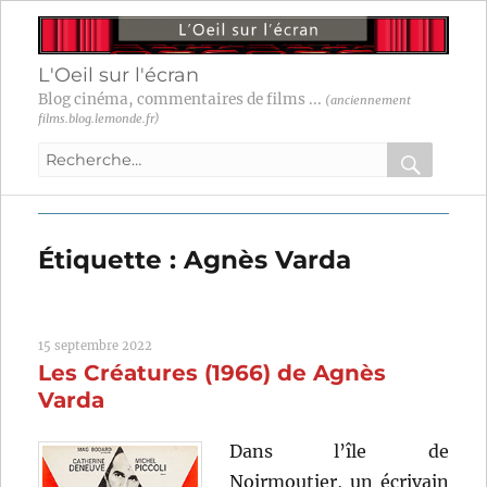
L'Oeil sur l'écran
Blog cinéma, commentaires de films ...
(anciennement
films.blog.lemonde.fr)
Recherche
pour
RECHER
OK
:
Étiquette :
Agnès Varda
15 septembre 2022
Les Créatures (1966) de Agnès
Varda
Dans l’île de
Noirmoutier, un écrivain