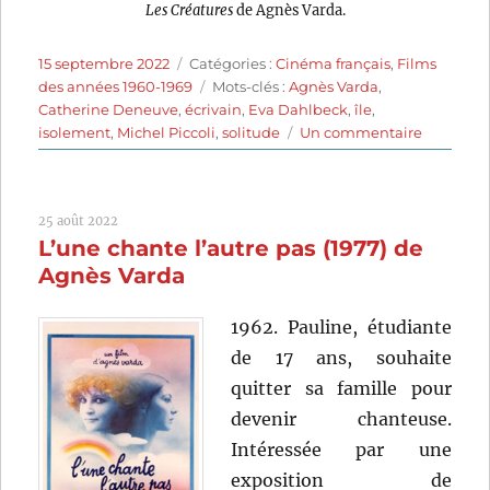
Les Créatures
de Agnès Varda.
Publié
Catégories
15 septembre 2022
Catégories :
Cinéma français
,
Films
le
Étiquettes
des années 1960-1969
Mots-clés :
Agnès Varda
,
Catherine Deneuve
,
écrivain
,
Eva Dahlbeck
,
île
,
sur
isolement
,
Michel Piccoli
,
solitude
Un commentaire
Les
Créature
(1966)
25 août 2022
de
L’une chante l’autre pas (1977) de
Agnès
Varda
Agnès Varda
1962. Pauline, étudiante
de 17 ans, souhaite
quitter sa famille pour
devenir chanteuse.
Intéressée par une
exposition de