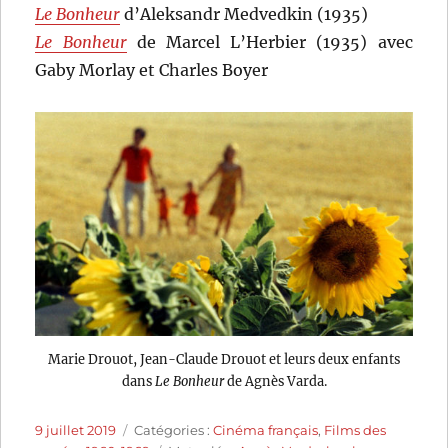
Le Bonheur
d’Aleksandr Medvedkin (1935)
Le Bonheur
de Marcel L’Herbier (1935) avec
Gaby Morlay et Charles Boyer
Marie Drouot, Jean-Claude Drouot et leurs deux enfants
dans
Le Bonheur
de Agnès Varda.
Publié
Catégories
9 juillet 2019
Catégories :
Cinéma français
,
Films des