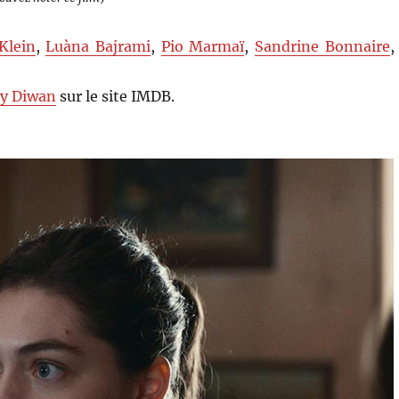
Klein
,
Luàna Bajrami
,
Pio Marmaï
,
Sandrine Bonnaire
,
y Diwan
sur le site IMDB.