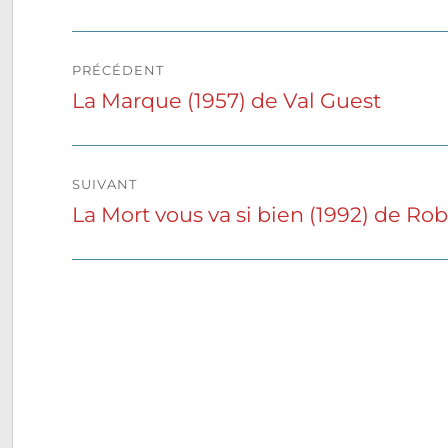
Navigation
PRÉCÉDENT
de
La Marque (1957) de Val Guest
Publication
précédente :
l’article
SUIVANT
La Mort vous va si bien (1992) de R
Publication
suivante :