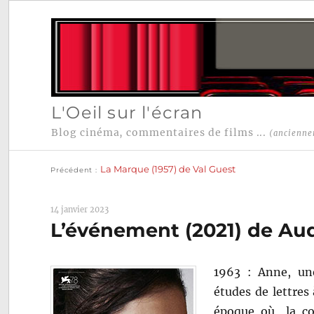
L'Oeil sur l'écran
Blog cinéma, commentaires de films ...
(ancienne
Publication
Navigation
précédente :
La Marque (1957) de Val Guest
Précédent
de
l’article
14 janvier 2023
L’événement (2021) de Au
1963 : Anne, une
études de lettres
époque où la con