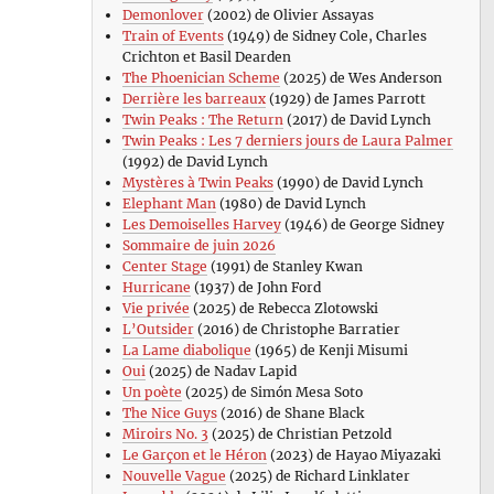
Demonlover
(2002) de Olivier Assayas
Train of Events
(1949) de Sidney Cole, Charles
Crichton et Basil Dearden
The Phoenician Scheme
(2025) de Wes Anderson
Derrière les barreaux
(1929) de James Parrott
Twin Peaks : The Return
(2017) de David Lynch
Twin Peaks : Les 7 derniers jours de Laura Palmer
(1992) de David Lynch
Mystères à Twin Peaks
(1990) de David Lynch
Elephant Man
(1980) de David Lynch
Les Demoiselles Harvey
(1946) de George Sidney
Sommaire de juin 2026
Center Stage
(1991) de Stanley Kwan
Hurricane
(1937) de John Ford
Vie privée
(2025) de Rebecca Zlotowski
L’Outsider
(2016) de Christophe Barratier
La Lame diabolique
(1965) de Kenji Misumi
Oui
(2025) de Nadav Lapid
Un poète
(2025) de Simón Mesa Soto
The Nice Guys
(2016) de Shane Black
Miroirs No. 3
(2025) de Christian Petzold
Le Garçon et le Héron
(2023) de Hayao Miyazaki
Nouvelle Vague
(2025) de Richard Linklater