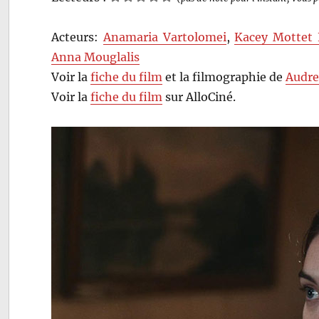
Acteurs:
Anamaria Vartolomei
,
Kacey Mottet 
Anna Mouglalis
Voir la
fiche du film
et la filmographie de
Audre
Voir la
fiche du film
sur AlloCiné.