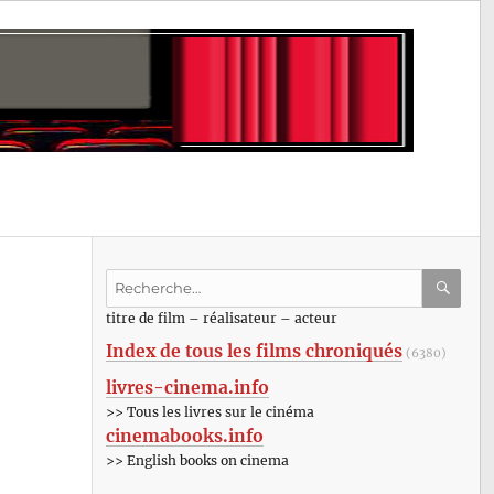
Recherche
pour
RECHE
OK
titre de film – réalisateur – acteur
:
Index de tous les films chroniqués
(6380)
livres-cinema.info
>> Tous les livres sur le cinéma
cinemabooks.info
>> English books on cinema