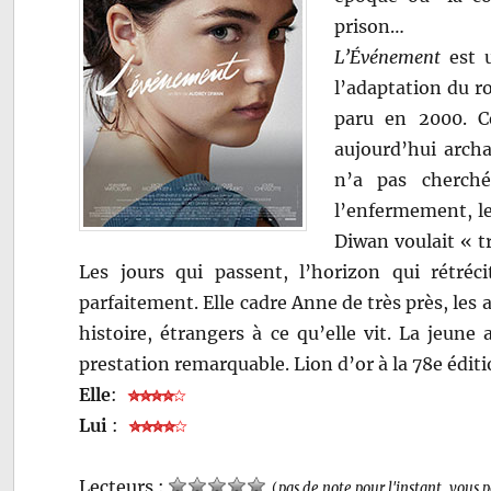
prison…
L’Événement
est u
l’adaptation du 
paru en 2000. C
aujourd’hui archa
n’a pas cherché
l’enfermement, le
Diwan voulait « tr
Les jours qui passent, l’horizon qui rétré
parfaitement. Elle cadre Anne de très près, le
histoire, étrangers à ce qu’elle vit. La jeun
prestation remarquable. Lion d’or à la 78e éditi
Elle
:
Lui
:
Lecteurs :
(
pas de note pour l'instant, vous 