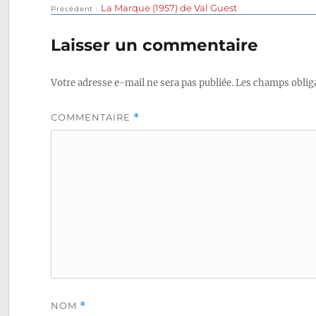
Publication
La Marque (1957) de Val Guest
Navigation
Précédent
précédente :
de
Laisser un commentaire
l’article
Votre adresse e-mail ne sera pas publiée.
Les champs obliga
COMMENTAIRE
*
NOM
*