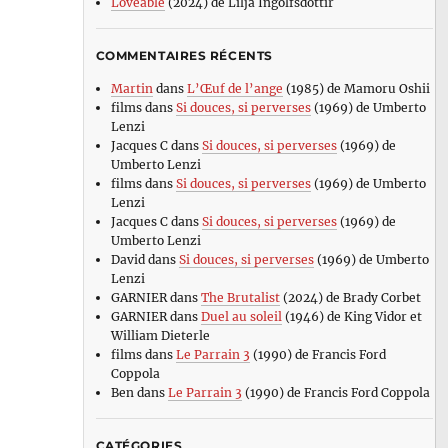
Loveable
(2024) de Lilja Ingolfsdottir
COMMENTAIRES RÉCENTS
Martin
dans
L’Œuf de l’ange
(1985) de Mamoru Oshii
films
dans
Si douces, si perverses
(1969) de Umberto
Lenzi
Jacques C
dans
Si douces, si perverses
(1969) de
Umberto Lenzi
films
dans
Si douces, si perverses
(1969) de Umberto
Lenzi
Jacques C
dans
Si douces, si perverses
(1969) de
Umberto Lenzi
David
dans
Si douces, si perverses
(1969) de Umberto
Lenzi
GARNIER
dans
The Brutalist
(2024) de Brady Corbet
GARNIER
dans
Duel au soleil
(1946) de King Vidor et
William Dieterle
films
dans
Le Parrain 3
(1990) de Francis Ford
Coppola
Ben
dans
Le Parrain 3
(1990) de Francis Ford Coppola
CATÉGORIES