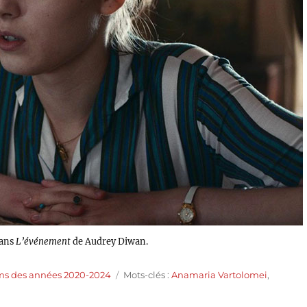
dans
L’événement
de Audrey Diwan.
Étiquettes
ms des années 2020-2024
Mots-clés :
Anamaria Vartolomei
,