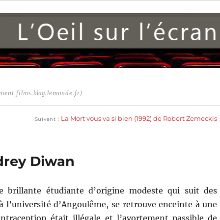
ment films.blog.lemonde.fr)
Publication
suivante :
La Mort vous va si bien (1992) de Robert Zemeckis
Suivant
drey Diwan
 brillante étudiante d’origine modeste qui suit des
 à l’université d’Angoulême, se retrouve enceinte à une
traception était illégale et l’avortement passible de