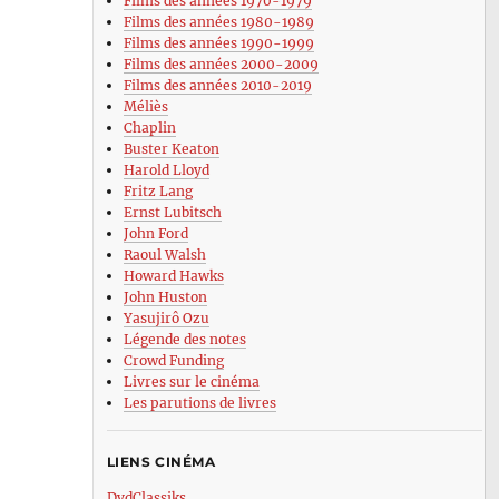
Films des années 1970-1979
Films des années 1980-1989
Films des années 1990-1999
Films des années 2000-2009
Films des années 2010-2019
Méliès
Chaplin
Buster Keaton
Harold Lloyd
Fritz Lang
Ernst Lubitsch
John Ford
Raoul Walsh
Howard Hawks
John Huston
Yasujirô Ozu
Légende des notes
Crowd Funding
Livres sur le cinéma
Les parutions de livres
LIENS CINÉMA
DvdClassiks