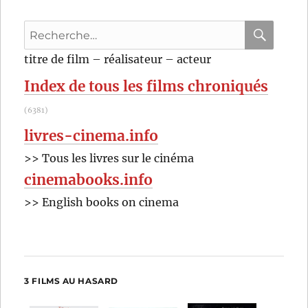
Pema
Tseden
Recherche
pour
RECHER
OK
titre de film – réalisateur – acteur
:
Index de tous les films chroniqués
(6381)
livres-cinema.info
>> Tous les livres sur le cinéma
cinemabooks.info
>> English books on cinema
3 FILMS AU HASARD