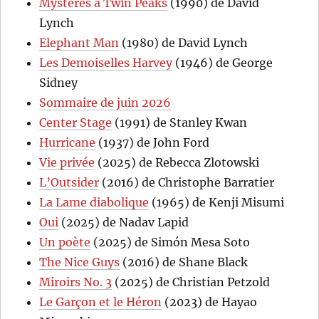
Mystères à Twin Peaks
(1990) de David
Lynch
Elephant Man
(1980) de David Lynch
Les Demoiselles Harvey
(1946) de George
Sidney
Sommaire de juin 2026
Center Stage
(1991) de Stanley Kwan
Hurricane
(1937) de John Ford
Vie privée
(2025) de Rebecca Zlotowski
L’Outsider
(2016) de Christophe Barratier
La Lame diabolique
(1965) de Kenji Misumi
Oui
(2025) de Nadav Lapid
Un poète
(2025) de Simón Mesa Soto
The Nice Guys
(2016) de Shane Black
Miroirs No. 3
(2025) de Christian Petzold
Le Garçon et le Héron
(2023) de Hayao