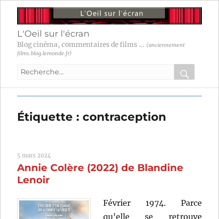
L'Oeil sur l'écran
Blog cinéma, commentaires de films ...
(anciennement
films.blog.lemonde.fr)
Recherche
pour
RECHER
OK
:
Étiquette :
contraception
5 mars 2024
Annie Colère (2022) de Blandine
Lenoir
Février 1974. Parce
qu’elle se retrouve