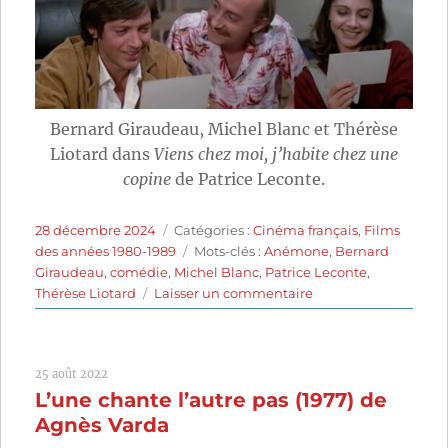
Bernard Giraudeau, Michel Blanc et Thérèse
Liotard dans
Viens chez moi, j’habite chez une
copine
de Patrice Leconte.
Publié
Catégories
28 décembre 2024
Catégories :
Cinéma français
,
Films
le
Étiquettes
des années 1980-1989
Mots-clés :
Anémone
,
Bernard
Giraudeau
,
comédie
,
Michel Blanc
,
Patrice Leconte
,
sur
Thérèse Liotard
Laisser un commentaire
Viens
chez
moi,
25 août 2022
j’habite
L’une chante l’autre pas (1977) de
chez
une
Agnès Varda
copine