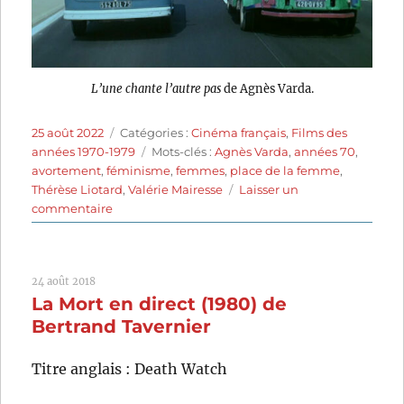
L’une chante l’autre pas
de Agnès Varda.
Publié
Catégories
25 août 2022
Catégories :
Cinéma français
,
Films des
le
Étiquettes
années 1970-1979
Mots-clés :
Agnès Varda
,
années 70
,
avortement
,
féminisme
,
femmes
,
place de la femme
,
Thérèse Liotard
,
Valérie Mairesse
Laisser un
sur
commentaire
L’une
chante
l’autre
24 août 2018
pas
La Mort en direct (1980) de
(1977)
de
Bertrand Tavernier
Agnès
Varda
Titre anglais : Death Watch