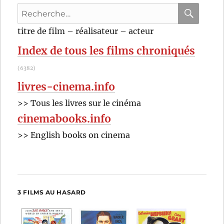
(1980)
Recherche
de
Bertrand
pour
RECHER
OK
titre de film – réalisateur – acteur
Tavernier
:
Index de tous les films chroniqués
(6382)
livres-cinema.info
>> Tous les livres sur le cinéma
cinemabooks.info
>> English books on cinema
3 FILMS AU HASARD