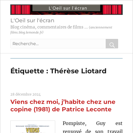
L'Oeil sur l'écran
Blog cinéma, commentaires de films ...
(anciennement
films.blog.lemonde.fr)
Recherche
pour
RECHER
OK
:
Étiquette :
Thérèse Liotard
28 décembre 2024
Viens chez moi, j’habite chez une
copine (1981) de Patrice Leconte
Pompiste, Guy est
renvoyé de son travail