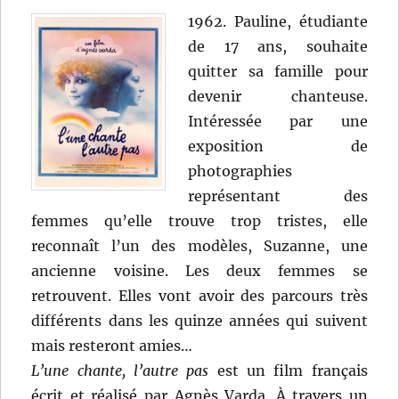
(1981)
1962. Pauline, étudiante
de
de 17 ans, souhaite
Patrice
Leconte
quitter sa famille pour
devenir chanteuse.
Intéressée par une
exposition de
photographies
représentant des
femmes qu’elle trouve trop tristes, elle
reconnaît l’un des modèles, Suzanne, une
ancienne voisine. Les deux femmes se
retrouvent. Elles vont avoir des parcours très
différents dans les quinze années qui suivent
mais resteront amies…
L’une chante, l’autre pas
est un film français
écrit et réalisé par Agnès Varda. À travers un