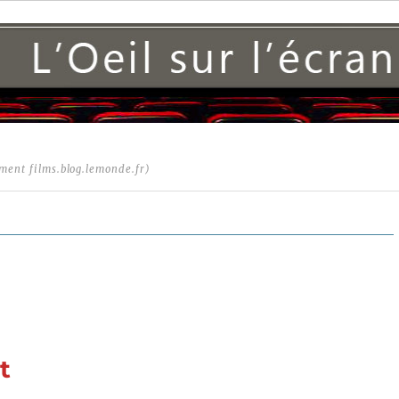
ment films.blog.lemonde.fr)
t