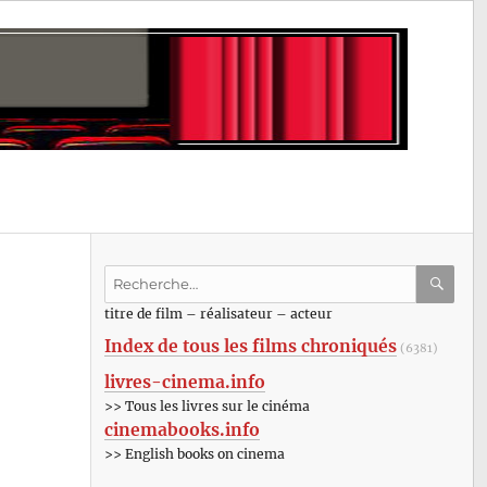
Recherche
pour
RECHE
OK
titre de film – réalisateur – acteur
:
Index de tous les films chroniqués
(6381)
livres-cinema.info
>> Tous les livres sur le cinéma
cinemabooks.info
>> English books on cinema