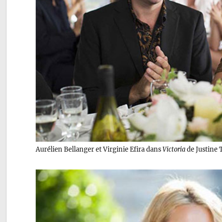
Aurélien Bellanger et Virginie Efira dans
Victoria
de Justine T