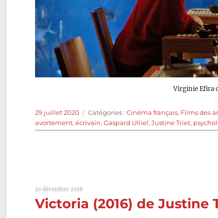
Virginie Efira
Publié
Catégories
29 juillet 2020
Catégories :
Cinéma français
,
Films des a
le
avortement
,
écrivain
,
Gaspard Ulliel
,
Justine Triet
,
psycho
10 décembre 2018
Victoria (2016) de Justine 