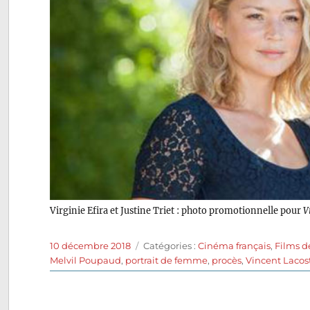
Virginie Efira et Justine Triet : photo promotionnelle pour
V
Publié
Catégories
10 décembre 2018
Catégories :
Cinéma français
,
Films d
le
Melvil Poupaud
,
portrait de femme
,
procès
,
Vincent Lacos