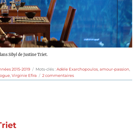
 dans
Sibyl
de Justine Triet.
Étiquettes
nnées 2015-2019
Mots-clés :
Adèle Exarchopoulos
,
amour-passion
,
sur
logue
,
Virginie Efira
2 commentaires
Sibyl
(2019)
de
Justine
Triet
Triet