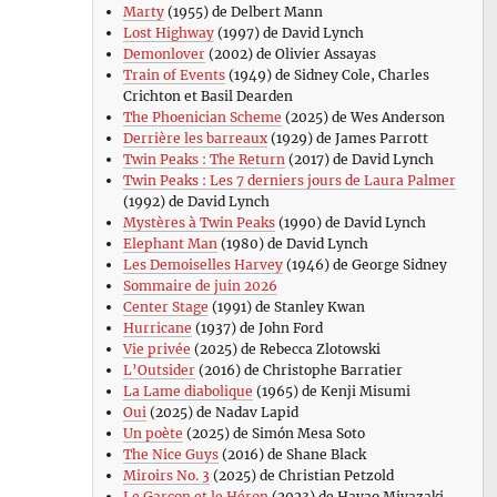
Marty
(1955) de Delbert Mann
Lost Highway
(1997) de David Lynch
Demonlover
(2002) de Olivier Assayas
Train of Events
(1949) de Sidney Cole, Charles
Crichton et Basil Dearden
The Phoenician Scheme
(2025) de Wes Anderson
Derrière les barreaux
(1929) de James Parrott
Twin Peaks : The Return
(2017) de David Lynch
Twin Peaks : Les 7 derniers jours de Laura Palmer
(1992) de David Lynch
Mystères à Twin Peaks
(1990) de David Lynch
Elephant Man
(1980) de David Lynch
Les Demoiselles Harvey
(1946) de George Sidney
Sommaire de juin 2026
Center Stage
(1991) de Stanley Kwan
Hurricane
(1937) de John Ford
Vie privée
(2025) de Rebecca Zlotowski
L’Outsider
(2016) de Christophe Barratier
La Lame diabolique
(1965) de Kenji Misumi
Oui
(2025) de Nadav Lapid
Un poète
(2025) de Simón Mesa Soto
The Nice Guys
(2016) de Shane Black
Miroirs No. 3
(2025) de Christian Petzold
Le Garçon et le Héron
(2023) de Hayao Miyazaki