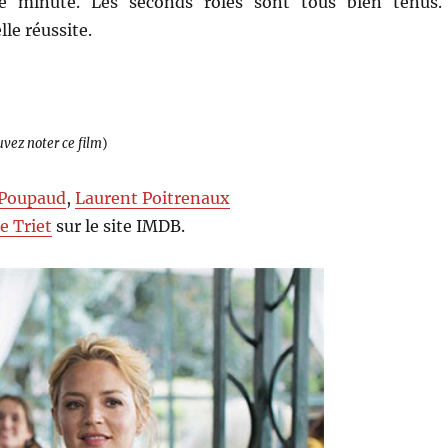
e minute. Les seconds rôles sont tous bien tenus.
lle réussite.
uvez noter ce film
)
 Poupaud
,
Laurent Poitrenaux
e Triet
sur le site IMDB.