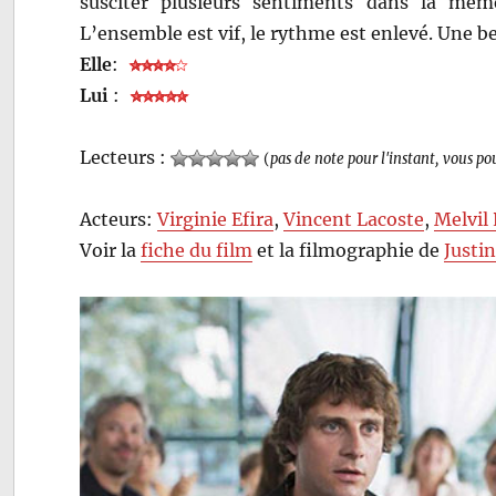
susciter plusieurs sentiments dans la mêm
L’ensemble est vif, le rythme est enlevé. Une be
Elle
:
Lui
:
Lecteurs :
(
pas de note pour l'instant, vous po
Acteurs:
Virginie Efira
,
Vincent Lacoste
,
Melvil
Voir la
fiche du film
et la filmographie de
Justin