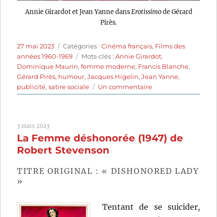
Annie Girardot et Jean Yanne dans
Erotissimo
de Gérard
Pirès.
Publié
Catégories
27 mai 2023
Catégories :
Cinéma français
,
Films des
le
Étiquettes
années 1960-1969
Mots-clés :
Annie Girardot
,
Dominique Maurin
,
femme moderne
,
Francis Blanche
,
Gérard Pirès
,
humour
,
Jacques Higelin
,
Jean Yanne
,
sur
publicité
,
satire sociale
Un commentaire
Erotissimo
(1969)
de
3 mars 2023
Gérard
La Femme déshonorée (1947) de
Pirès
Robert Stevenson
TITRE ORIGINAL : « DISHONORED LADY
»
Tentant de se suicider,