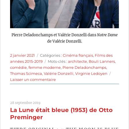
Pierre Deladonchamps et Valérie Donzelli dans
Notre Dame
de Valérie Donzelli.
Publié
Catégories
2 janvier 2021
Catégories :
Cinéma français
,
Films des
le
Étiquettes
années 2015-2019
Mots-clés :
architecte
,
Bouli Lanners
,
comédie
,
femme moderne
,
Pierre Deladonchamps
,
Thomas Scimeca
,
Valérie Donzelli
,
Virginie Ledoyen
sur
Laisser un commentaire
Notre
Dame
(2019)
28 septembre 2019
de
La Lune était bleue (1953) de Otto
Valérie
Donzelli
Preminger