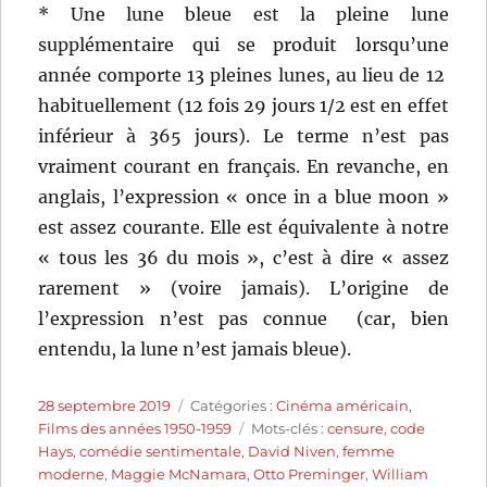
* Une lune bleue est la pleine lune
supplémentaire qui se produit lorsqu’une
année comporte 13 pleines lunes, au lieu de 12
habituellement (12 fois 29 jours 1/2 est en effet
inférieur à 365 jours). Le terme n’est pas
vraiment courant en français. En revanche, en
anglais, l’expression « once in a blue moon »
est assez courante. Elle est équivalente à notre
« tous les 36 du mois », c’est à dire « assez
rarement » (voire jamais). L’origine de
l’expression n’est pas connue (car, bien
entendu, la lune n’est jamais bleue).
Publié
Catégories
28 septembre 2019
Catégories :
Cinéma américain
,
le
Étiquettes
Films des années 1950-1959
Mots-clés :
censure
,
code
Hays
,
comédie sentimentale
,
David Niven
,
femme
moderne
,
Maggie McNamara
,
Otto Preminger
,
William