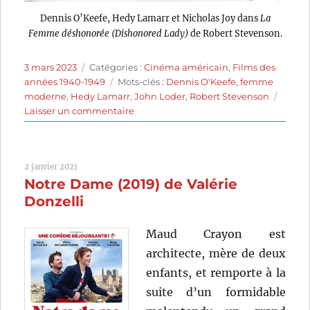
Dennis O’Keefe, Hedy Lamarr et Nicholas Joy dans
La
Femme déshonorée (Dishonored Lady)
de Robert Stevenson.
Publié
Catégories
3 mars 2023
Catégories :
Cinéma américain
,
Films des
le
Étiquettes
années 1940-1949
Mots-clés :
Dennis O'Keefe
,
femme
moderne
,
Hedy Lamarr
,
John Loder
,
Robert Stevenson
sur
Laisser un commentaire
La
Femme
déshonorée
2 janvier 2021
(1947)
Notre Dame (2019) de Valérie
de
Robert
Donzelli
Stevenson
Maud Crayon est
architecte, mère de deux
enfants, et remporte à la
suite d’un formidable