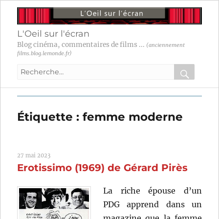
L'Oeil sur l'écran
Blog cinéma, commentaires de films ...
(anciennement
films.blog.lemonde.fr)
Recherche
pour
RECHER
OK
:
Étiquette :
femme moderne
27 mai 2023
Erotissimo (1969) de Gérard Pirès
La riche épouse d’un
PDG apprend dans un
magazine que la femme