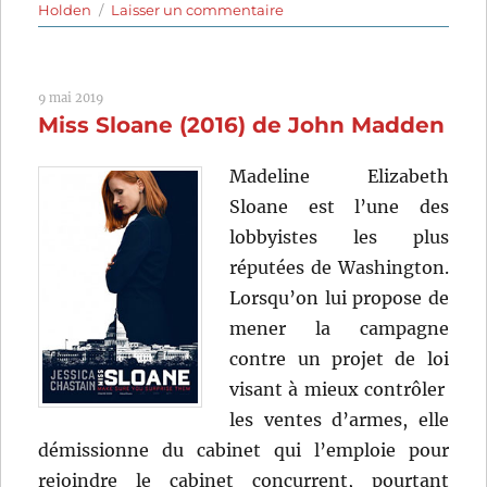
sur
Holden
Laisser un commentaire
La
Lune
était
9 mai 2019
bleue
Miss Sloane (2016) de John Madden
(1953)
de
Otto
Madeline Elizabeth
Preminger
Sloane est l’une des
lobbyistes les plus
réputées de Washington.
Lorsqu’on lui propose de
mener la campagne
contre un projet de loi
visant à mieux contrôler
les ventes d’armes, elle
démissionne du cabinet qui l’emploie pour
rejoindre le cabinet concurrent, pourtant