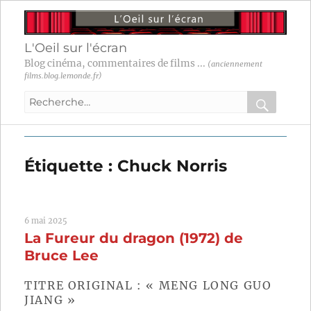
L'Oeil sur l'écran
Blog cinéma, commentaires de films ...
(anciennement
films.blog.lemonde.fr)
Recherche
pour
RECHER
OK
:
Étiquette :
Chuck Norris
6 mai 2025
La Fureur du dragon (1972) de
Bruce Lee
TITRE ORIGINAL : « MENG LONG GUO
JIANG »