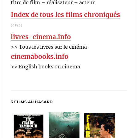
RECHER
OK
titre de film – réalisateur – acteur
Lee
:
Index de tous les films chroniqués
(6380)
livres-cinema.info
>> Tous les livres sur le cinéma
cinemabooks.info
>> English books on cinema
3 FILMS AU HASARD