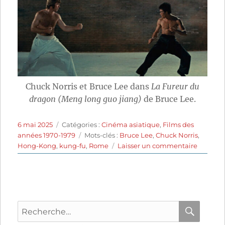
Chuck Norris et Bruce Lee dans
La Fureur du
dragon (Meng long guo jiang)
de Bruce Lee.
Publié
Catégories
6 mai 2025
Catégories :
Cinéma asiatique
,
Films des
le
Étiquettes
années 1970-1979
Mots-clés :
Bruce Lee
,
Chuck Norris
,
sur
Hong-Kong
,
kung-fu
,
Rome
Laisser un commentaire
La
Fureur
du
dragon
(1972)
Recherche
de
Bruce
pour