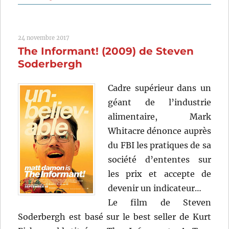
Logan
Lucky
(2017)
24 novembre 2017
de
The Informant! (2009) de Steven
Steven
Soderbergh
Soderbergh
Cadre supérieur dans un
géant de l’industrie
alimentaire, Mark
Whitacre dénonce auprès
du FBI les pratiques de sa
société d’ententes sur
les prix et accepte de
devenir un indicateur…
Le film de Steven
Soderbergh est basé sur le best seller de Kurt