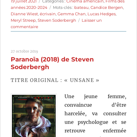
Publié
Catégories
19 juillet 2021
Catégories :
Cinéma américain
,
Films des
le
Étiquettes
années 2020-2024
Mots-clés :
bateau
,
Candice Bergen
,
Dianne Wiest
,
écrivain
,
Gemma Chan
,
Lucas Hedges
,
Meryl Streep
,
Steven Soderbergh
Laisser un
sur
commentaire
Let
Them
All
27 octobre 2019
Talk
Paranoïa (2018) de Steven
(2020)
de
Soderbergh
Steven
Soderbergh
TITRE ORIGINAL : « UNSANE »
Une jeune femme,
convaincue d’être
harcelée, va consulter
une psychologue et se
retrouve enfermée