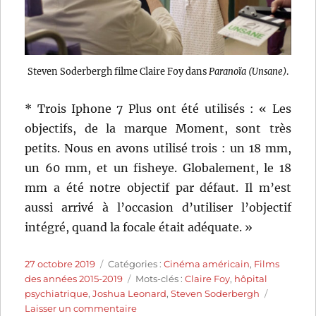
Steven Soderbergh filme Claire Foy dans
Paranoïa (Unsane)
.
* Trois Iphone 7 Plus ont été utilisés : « Les
objectifs, de la marque Moment, sont très
petits. Nous en avons utilisé trois : un 18 mm,
un 60 mm, et un fisheye. Globalement, le 18
mm a été notre objectif par défaut. Il m’est
aussi arrivé à l’occasion d’utiliser l’objectif
intégré, quand la focale était adéquate. »
Publié
Catégories
27 octobre 2019
Catégories :
Cinéma américain
,
Films
le
Étiquettes
des années 2015-2019
Mots-clés :
Claire Foy
,
hôpital
psychiatrique
,
Joshua Leonard
,
Steven Soderbergh
sur
Laisser un commentaire