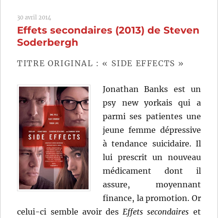
(2007)
30 avril 2014
de
Effets secondaires (2013) de Steven
Steven
Soderbergh
Soderbergh
TITRE ORIGINAL : « SIDE EFFECTS »
Jonathan Banks est un
psy new yorkais qui a
parmi ses patientes une
jeune femme dépressive
à tendance suicidaire. Il
lui prescrit un nouveau
médicament dont il
assure, moyennant
finance, la promotion. Or
celui-ci semble avoir des
Effets secondaires
et