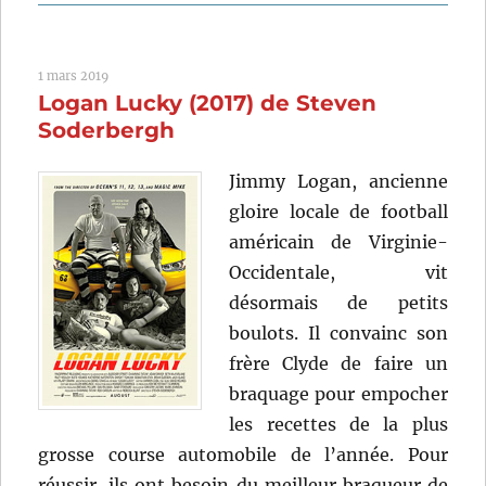
Paranoïa
(2018)
de
1 mars 2019
Steven
Logan Lucky (2017) de Steven
Soderbergh
Soderbergh
Jimmy Logan, ancienne
gloire locale de football
américain de Virginie-
Occidentale, vit
désormais de petits
boulots. Il convainc son
frère Clyde de faire un
braquage pour empocher
les recettes de la plus
grosse course automobile de l’année. Pour
réussir, ils ont besoin du meilleur braqueur de