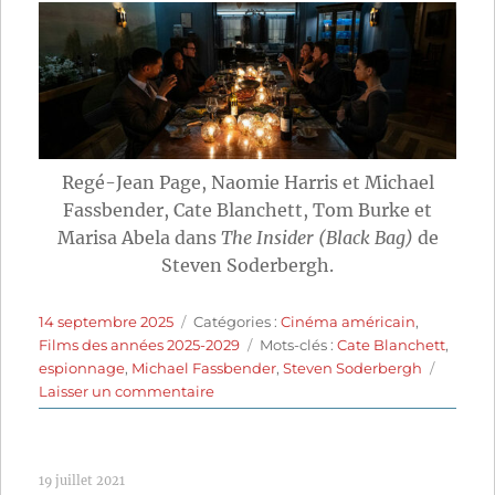
Regé-Jean Page, Naomie Harris et Michael
Fassbender, Cate Blanchett, Tom Burke et
Marisa Abela dans
The Insider (Black Bag)
de
Steven Soderbergh.
Publié
Catégories
14 septembre 2025
Catégories :
Cinéma américain
,
le
Étiquettes
Films des années 2025-2029
Mots-clés :
Cate Blanchett
,
espionnage
,
Michael Fassbender
,
Steven Soderbergh
sur
Laisser un commentaire
The
Insider
(2025)
19 juillet 2021
de