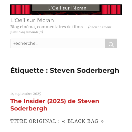
L'Oeil sur l'écran
Blog cinéma, commentaires de films ...
(anciennement
films.blog.lemonde.fr)
Recherche
pour
RECHER
OK
:
Étiquette :
Steven Soderbergh
14 septembre 2025
The Insider (2025) de Steven
Soderbergh
TITRE ORIGINAL : « BLACK BAG »