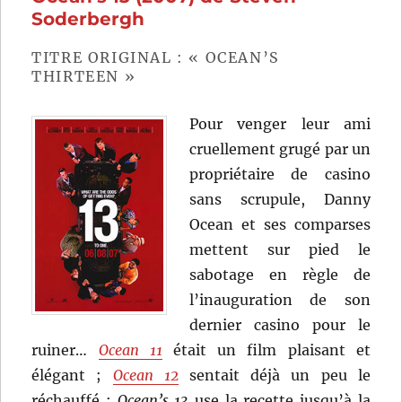
Soderbergh
Soderbergh
TITRE ORIGINAL : « OCEAN’S
THIRTEEN »
Pour venger leur ami
cruellement grugé par un
propriétaire de casino
sans scrupule, Danny
Ocean et ses comparses
mettent sur pied le
sabotage en règle de
l’inauguration de son
dernier casino pour le
ruiner…
Ocean 11
était un film plaisant et
élégant ;
Ocean 12
sentait déjà un peu le
réchauffé ;
Ocean’s 13
use la recette jusqu’à la