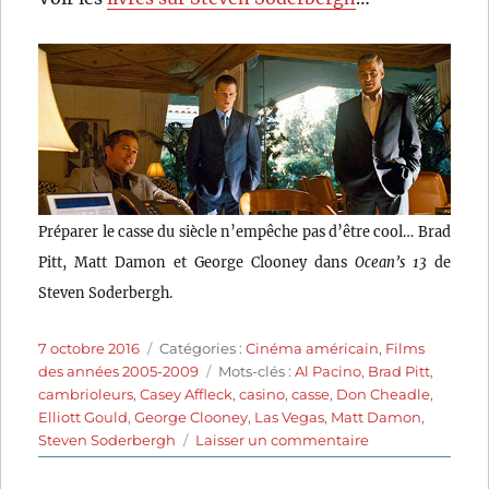
Préparer le casse du siècle n’empêche pas d’être cool… Brad
Pitt, Matt Damon et George Clooney dans
Ocean’s 13
de
Steven Soderbergh.
Publié
Catégories
7 octobre 2016
Catégories :
Cinéma américain
,
Films
le
Étiquettes
des années 2005-2009
Mots-clés :
Al Pacino
,
Brad Pitt
,
cambrioleurs
,
Casey Affleck
,
casino
,
casse
,
Don Cheadle
,
Elliott Gould
,
George Clooney
,
Las Vegas
,
Matt Damon
,
sur
Steven Soderbergh
Laisser un commentaire
Ocean’s
13