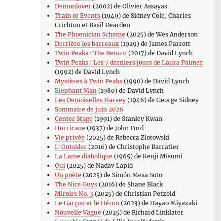
Demonlover
(2002) de Olivier Assayas
Train of Events
(1949) de Sidney Cole, Charles
Crichton et Basil Dearden
The Phoenician Scheme
(2025) de Wes Anderson
Derrière les barreaux
(1929) de James Parrott
Twin Peaks : The Return
(2017) de David Lynch
Twin Peaks : Les 7 derniers jours de Laura Palmer
(1992) de David Lynch
Mystères à Twin Peaks
(1990) de David Lynch
Elephant Man
(1980) de David Lynch
Les Demoiselles Harvey
(1946) de George Sidney
Sommaire de juin 2026
Center Stage
(1991) de Stanley Kwan
Hurricane
(1937) de John Ford
Vie privée
(2025) de Rebecca Zlotowski
L’Outsider
(2016) de Christophe Barratier
La Lame diabolique
(1965) de Kenji Misumi
Oui
(2025) de Nadav Lapid
Un poète
(2025) de Simón Mesa Soto
The Nice Guys
(2016) de Shane Black
Miroirs No. 3
(2025) de Christian Petzold
Le Garçon et le Héron
(2023) de Hayao Miyazaki
Nouvelle Vague
(2025) de Richard Linklater