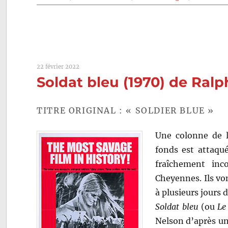
22 février 2022
Soldat bleu (1970) de Ral
TITRE ORIGINAL : « SOLDIER BLUE »
Une colonne de l
fonds est attaqu
fraîchement inc
Cheyennes. Ils von
à plusieurs jours
Soldat bleu
(ou
Le
Nelson d’après un 