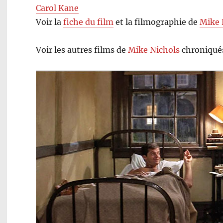
Carol Kane
Voir la
fiche du film
et la filmographie de
Mike 
Voir les autres films de
Mike Nichols
chroniqués