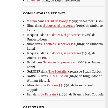
Loveable
(2024) de Lilja Ingolfsdottir
COMMENTAIRES RÉCENTS
Martin
dans
L’Œuf de l’ange
(1985) de Mamoru Oshii
films
dans
Si douces, si perverses
(1969) de Umberto
Lenzi
Jacques C
dans
Si douces, si perverses
(1969) de
Umberto Lenzi
films
dans
Si douces, si perverses
(1969) de Umberto
Lenzi
Jacques C
dans
Si douces, si perverses
(1969) de
Umberto Lenzi
David
dans
Si douces, si perverses
(1969) de Umberto
Lenzi
GARNIER
dans
The Brutalist
(2024) de Brady Corbet
GARNIER
dans
Duel au soleil
(1946) de King Vidor et
William Dieterle
films
dans
Le Parrain 3
(1990) de Francis Ford
Coppola
Ben
dans
Le Parrain 3
(1990) de Francis Ford Coppola
CATÉGORIES