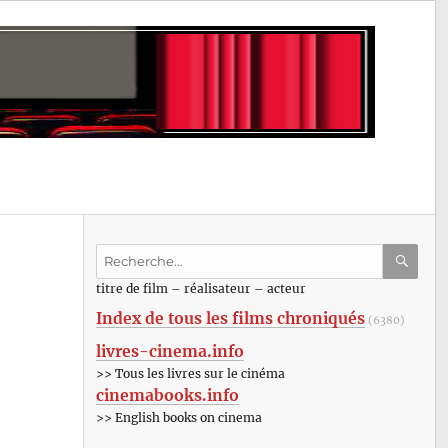
Recherche
pour
RECHE
OK
titre de film – réalisateur – acteur
:
Index de tous les films chroniqués
(6380)
livres-cinema.info
>> Tous les livres sur le cinéma
cinemabooks.info
>> English books on cinema