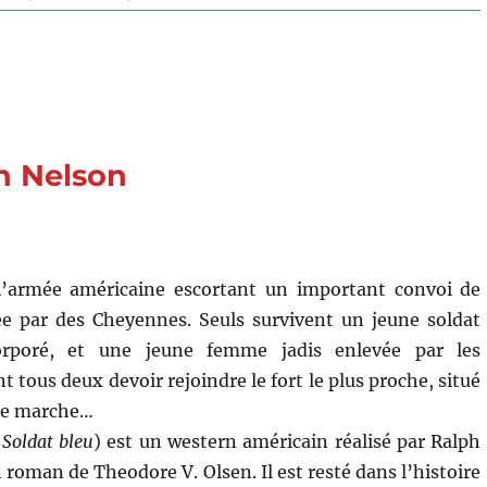
Ce
plaisir
qu’on
dit
charnel
(1971)
de
ph Nelson
Mike
Nichols
’armée américaine escortant un important convoi de
ée par des Cheyennes. Seuls survivent un jeune soldat
orporé, et une jeune femme jadis enlevée par les
t tous deux devoir rejoindre le fort le plus proche, situé
 de marche…
 Soldat bleu
) est un western américain réalisé par Ralph
roman de Theodore V. Olsen. Il est resté dans l’histoire