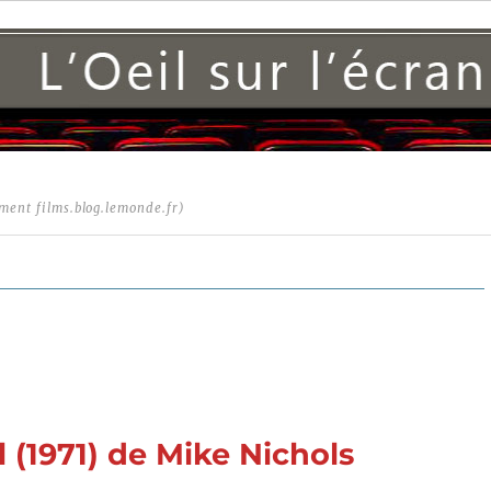
ment films.blog.lemonde.fr)
l (1971) de Mike Nichols