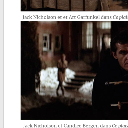
Jack Nicholson et et Art Garfunkel dans
Ce plai
Jack Nicholson et Candice Bergen dans
Ce plai