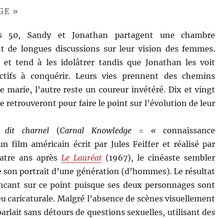
GE »
s 50, Sandy et Jonathan partagent une chambre
nt de longues discussions sur leur vision des femmes.
 et tend à les idolâtrer tandis que Jonathan les voit
tifs à conquérir. Leurs vies prennent des chemins
se marie, l’autre reste un coureur invétéré. Dix et vingt
se retrouveront pour faire le point sur l’évolution de leur
 dit charnel
(
Carnal Knowledge
= « connaissance
un film américain écrit par Jules Feiffer et réalisé par
uatre ans après
Le Lauréat
(1967), le cinéaste sembler
e son portrait d’une génération (d’hommes). Le résultat
ncant sur ce point puisque ses deux personnages sont
eu caricaturale. Malgré l’absence de scènes visuellement
 parlait sans détours de questions sexuelles, utilisant des