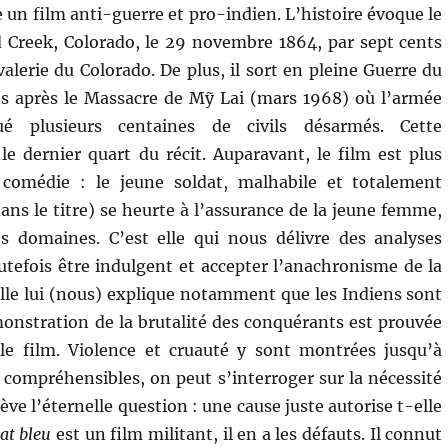
n film anti-guerre et pro-indien. L’histoire évoque le
 Creek, Colorado, le 29 novembre 1864, par sept cents
lerie du Colorado. De plus, il sort en pleine Guerre du
s après le Massacre de Mỹ Lai (mars 1968) où l’armée
é plusieurs centaines de civils désarmés. Cette
le dernier quart du récit. Auparavant, le film est plus
comédie : le jeune soldat, malhabile et totalement
ans le titre) se heurte à l’assurance de la jeune femme,
s domaines. C’est elle qui nous délivre des analyses
outefois être indulgent et accepter l’anachronisme de la
Elle lui (nous) explique notamment que les Indiens sont
monstration de la brutalité des conquérants est prouvée
 le film. Violence et cruauté y sont montrées jusqu’à
et compréhensibles, on peut s’interroger sur la nécessité
ève l’éternelle question : une cause juste autorise t-elle
at bleu
est un film militant, il en a les défauts. Il connut