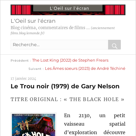
L'Oeil sur l'écran
Blog cinéma, commentaires de films ...
(anciennement
films.blog.lemonde.fr)
Recherche
pour
RECHER
OK
Publication
Navigation
The Lost King (2022) de Stephen Frears
:
Précédent
précédente :
Publication
Les Âmes soeurs (2023) de André Téchiné
Suivant
suivante :
de
17 janvier 2024
l’article
Le Trou noir (1979) de Gary Nelson
TITRE ORIGINAL : « THE BLACK HOLE »
En 2130, un petit
vaisseau spatial
d’exploration découvre