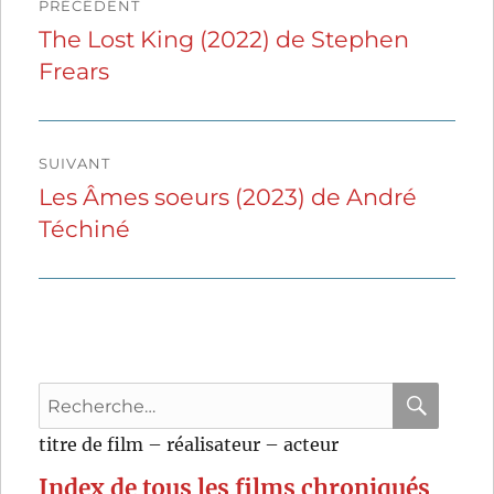
PRÉCÉDENT
de
The Lost King (2022) de Stephen
Publication
Frears
précédente :
l’article
SUIVANT
Les Âmes soeurs (2023) de André
Publication
Téchiné
suivante :
Recherche
pour
RECHER
OK
titre de film – réalisateur – acteur
:
Index de tous les films chroniqués