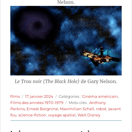
Nelson.
Le Trou noir (The Black Hole)
de Gary Nelson.
Auteur
Publié
Catégories
films
17 janvier 2024
Catégories :
Cinéma américain
,
le
Étiquettes
Films des années 1970-1979
Mots-clés :
Anthony
Perkins
,
Ernest Borgnine
,
Maximilian Schell
,
robot
,
savant
fou
,
science-fiction
,
voyage spatial
,
Walt Disney