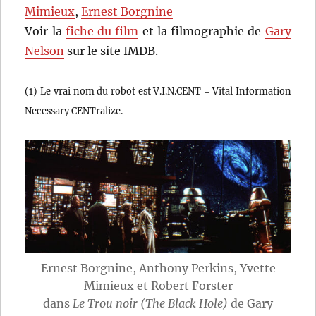
Mimieux
,
Ernest Borgnine
Voir la
fiche du film
et la filmographie de
Gary
Nelson
sur le site IMDB.
(1) Le vrai nom du robot est V.I.N.CENT = Vital Information
Necessary CENTralize.
Ernest Borgnine, Anthony Perkins, Yvette
Mimieux et Robert Forster
dans
Le Trou noir (The Black Hole)
de Gary