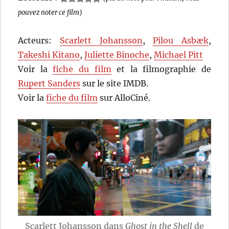
pouvez noter ce film
)
Acteurs:
Scarlett Johansson
,
Pilou Asbæk
,
Takeshi Kitano
,
Juliette Binoche
,
Michael Pitt
Voir la
fiche du film
et la filmographie de
Rupert Sanders
sur le site IMDB.
Voir la
fiche du film
sur AlloCiné.
Scarlett Johansson dans
Ghost in the Shell
de