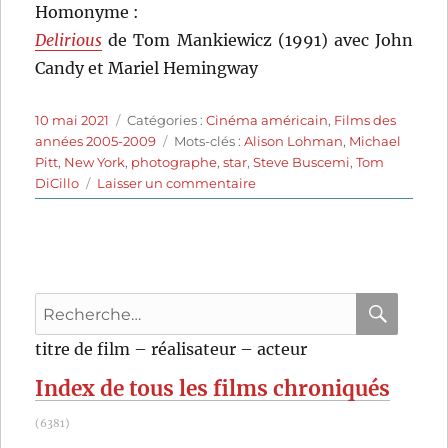
Homonyme :
Delirious
de Tom Mankiewicz (1991) avec John
Candy et Mariel Hemingway
Publié
Catégories
10 mai 2021
Catégories :
Cinéma américain
,
Films des
le
Étiquettes
années 2005-2009
Mots-clés :
Alison Lohman
,
Michael
Pitt
,
New York
,
photographe
,
star
,
Steve Buscemi
,
Tom
sur
DiCillo
Laisser un commentaire
Delirious
(2006)
de
Tom
DiCillo
Recherche
pour
RECHER
OK
titre de film – réalisateur – acteur
:
Index de tous les films chroniqués
(6381)