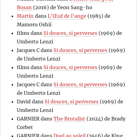
Busan
(2016) de Yeon Sang-ho
Martin
dans
L’Œuf de l’ange
(1985) de
Mamoru Oshii
films
dans
Si douces, si perverses
(1969) de
Umberto Lenzi
Jacques C
dans
Si douces, si perverses
(1969)
de Umberto Lenzi
films
dans
Si douces, si perverses
(1969) de
Umberto Lenzi
Jacques C
dans
Si douces, si perverses
(1969)
de Umberto Lenzi
David
dans
Si douces, si perverses
(1969) de
Umberto Lenzi
GARNIER
dans
The Brutalist
(2024) de Brady
Corbet
GARNIER
dans
Duel au soleil
(1946) de King