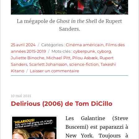
La mégapole de
Ghost in the Shell
de Rupert
Sanders.
Publié
Catégories
25 avril 2024
Catégories :
Cinéma américain
,
Films des
le
Étiquettes
années 2015-2019
Mots-clés :
cyberpunk
,
cyborg
,
Juliette Binoche
,
Michael Pitt
,
Pilou Asbæk
,
Rupert
Sanders
,
Scarlett Johansson
,
science-fiction
,
Takeshi
sur
Kitano
Laisser un commentaire
Ghost
in
the
10 mai 2021
Shell
Delirious (2006) de Tom DiCillo
(2017)
de
Rupert
Les Galantine (Steve
Sanders
Buscemi) est paparazzi à
New York. Toujours à