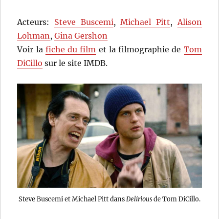
Acteurs:
Steve Buscemi
,
Michael Pitt
,
Alison
Lohman
,
Gina Gershon
Voir la
fiche du film
et la filmographie de
Tom
DiCillo
sur le site IMDB.
Steve Buscemi et Michael Pitt dans
Delirious
de Tom DiCillo.