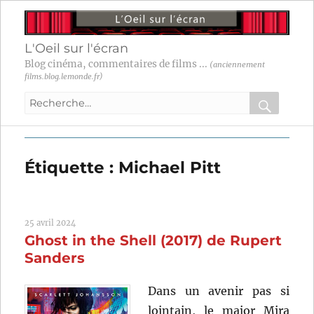
L'Oeil sur l'écran
Blog cinéma, commentaires de films ...
(anciennement
films.blog.lemonde.fr)
Recherche
pour
RECHER
OK
:
Étiquette :
Michael Pitt
25 avril 2024
Ghost in the Shell (2017) de Rupert
Sanders
Dans un avenir pas si
lointain, le major Mira