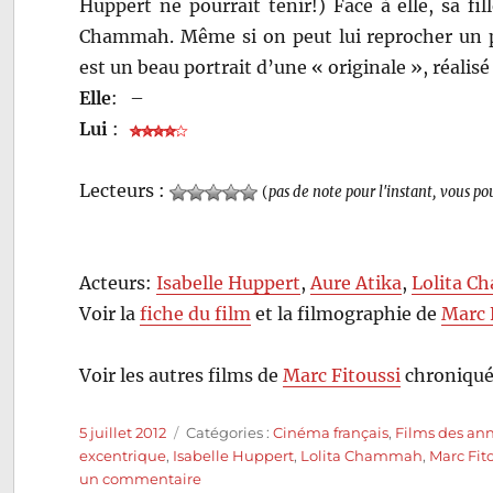
Huppert ne pourrait tenir!) Face à elle, sa fill
Chammah. Même si on peut lui reprocher un p
est un beau portrait d’une « originale », réalisé 
Elle
:
–
Lui
:
Lecteurs :
(
pas de note pour l'instant, vous po
Acteurs:
Isabelle Huppert
,
Aure Atika
,
Lolita 
Voir la
fiche du film
et la filmographie de
Marc 
Voir les autres films de
Marc Fitoussi
chroniqué
Publié
Catégories
5 juillet 2012
Catégories :
Cinéma français
,
Films des an
le
excentrique
,
Isabelle Huppert
,
Lolita Chammah
,
Marc Fit
sur
un commentaire