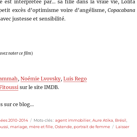
e est interprétée par… sa fille dans la vraie vie, Lolita
etit excès d’optimisme voire d’angélisme,
Copacabana
avec justesse et sensibilité.
uvez noter ce film
)
Chammah
,
Noémie Lvovsky
,
Luis Rego
Fitoussi
sur le site IMDB.
s sur ce blog…
Étiquettes
nées 2010-2014
Mots-clés :
agent immobilier
,
Aure Atika
,
Brésil
,
oussi
,
mariage
,
mère et fille
,
Ostende
,
portrait de femme
Laisser