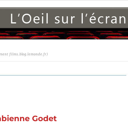
ment films.blog.lemonde.fr)
abienne Godet