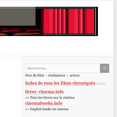
Recherche
pour
RECHE
OK
titre de film – réalisateur – acteur
:
Index de tous les films chroniqués
(6380)
livres-cinema.info
>> Tous les livres sur le cinéma
cinemabooks.info
>> English books on cinema