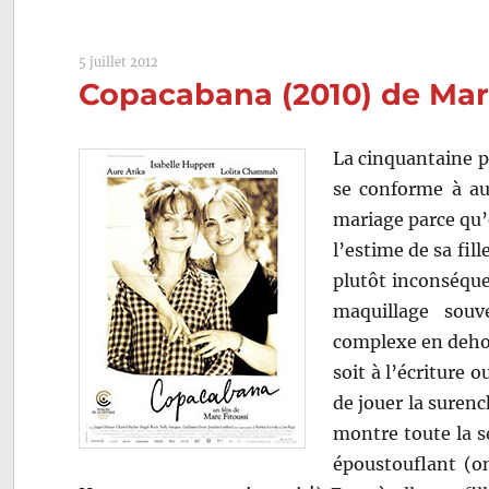
5 juillet 2012
Copacabana (2010) de Marc
La cinquantaine 
se conforme à auc
mariage parce qu’e
l’estime de sa fil
plutôt inconséque
maquillage souv
complexe en dehors
soit à l’écriture ou
de jouer la surenc
montre toute la s
époustouflant (on