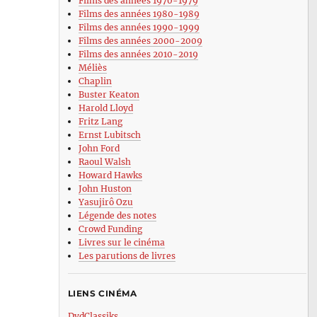
Films des années 1970-1979
Films des années 1980-1989
Films des années 1990-1999
Films des années 2000-2009
Films des années 2010-2019
Méliès
Chaplin
Buster Keaton
Harold Lloyd
Fritz Lang
Ernst Lubitsch
John Ford
Raoul Walsh
Howard Hawks
John Huston
Yasujirô Ozu
Légende des notes
Crowd Funding
Livres sur le cinéma
Les parutions de livres
LIENS CINÉMA
DvdClassiks