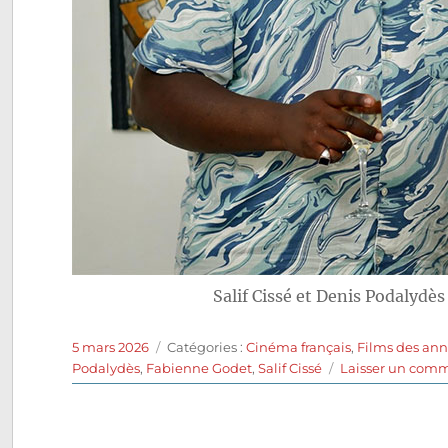
Salif Cissé et Denis Podalydè
Publié
Catégories
5 mars 2026
Catégories :
Cinéma français
,
Films des an
le
Podalydès
,
Fabienne Godet
,
Salif Cissé
Laisser un com