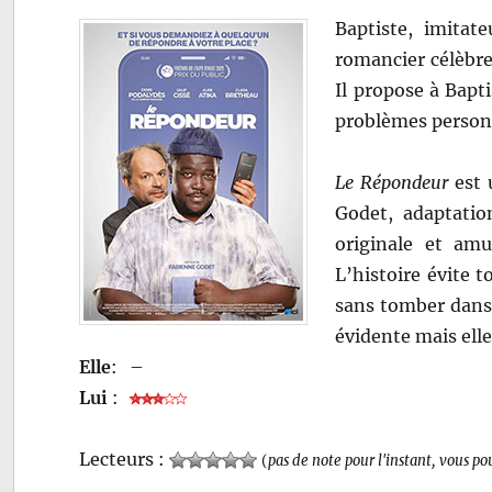
Baptiste, imitat
romancier célèbre
Il propose à Bapt
problèmes person
Le Répondeur
est 
Godet, adaptatio
originale et am
L’histoire évite t
sans tomber dans l
évidente mais ell
Elle
:
–
Lui
:
Lecteurs :
(
pas de note pour l'instant, vous po