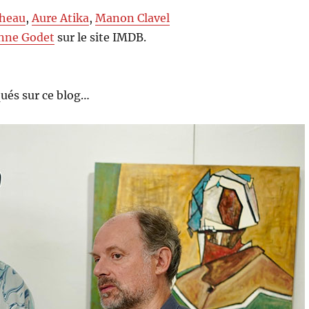
theau
,
Aure Atika
,
Manon Clavel
nne Godet
sur le site IMDB.
ués sur ce blog…