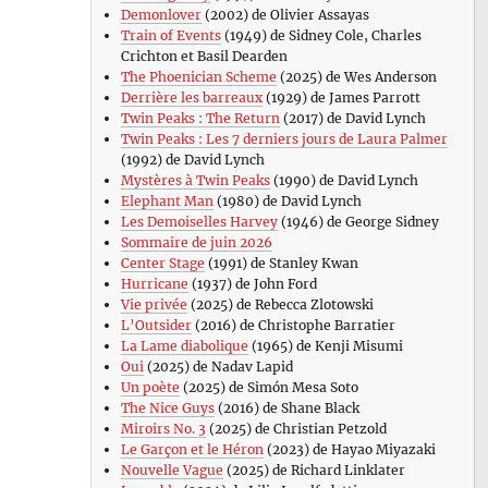
Demonlover
(2002) de Olivier Assayas
Train of Events
(1949) de Sidney Cole, Charles
Crichton et Basil Dearden
The Phoenician Scheme
(2025) de Wes Anderson
Derrière les barreaux
(1929) de James Parrott
Twin Peaks : The Return
(2017) de David Lynch
Twin Peaks : Les 7 derniers jours de Laura Palmer
(1992) de David Lynch
Mystères à Twin Peaks
(1990) de David Lynch
Elephant Man
(1980) de David Lynch
Les Demoiselles Harvey
(1946) de George Sidney
Sommaire de juin 2026
Center Stage
(1991) de Stanley Kwan
Hurricane
(1937) de John Ford
Vie privée
(2025) de Rebecca Zlotowski
L’Outsider
(2016) de Christophe Barratier
La Lame diabolique
(1965) de Kenji Misumi
Oui
(2025) de Nadav Lapid
Un poète
(2025) de Simón Mesa Soto
The Nice Guys
(2016) de Shane Black
Miroirs No. 3
(2025) de Christian Petzold
Le Garçon et le Héron
(2023) de Hayao Miyazaki
Nouvelle Vague
(2025) de Richard Linklater