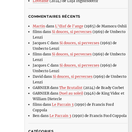
Loveable
(2024) de Lilja Ingolfsdottir
COMMENTAIRES RÉCENTS
Martin
dans
L’Œuf de l’ange
(1985) de Mamoru Oshii
films
dans
Si douces, si perverses
(1969) de Umberto
Lenzi
Jacques C
dans
Si douces, si perverses
(1969) de
Umberto Lenzi
films
dans
Si douces, si perverses
(1969) de Umberto
Lenzi
Jacques C
dans
Si douces, si perverses
(1969) de
Umberto Lenzi
David
dans
Si douces, si perverses
(1969) de Umberto
Lenzi
GARNIER
dans
The Brutalist
(2024) de Brady Corbet
GARNIER
dans
Duel au soleil
(1946) de King Vidor et
William Dieterle
films
dans
Le Parrain 3
(1990) de Francis Ford
Coppola
Ben
dans
Le Parrain 3
(1990) de Francis Ford Coppola
CATÉGORIES