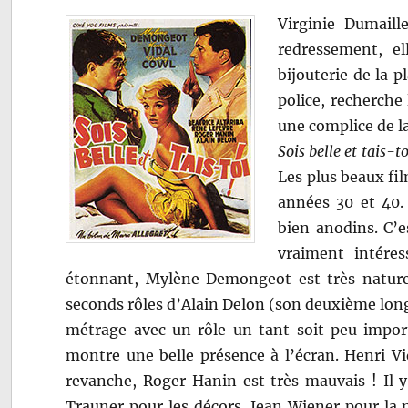
Virginie Dumaill
redressement, el
bijouterie de la 
police, recherche
une complice de l
Sois belle et tais-to
Les plus beaux fil
années 30 et 40.
bien anodins. C’e
vraiment intéres
étonnant, Mylène Demongeot est très naturell
seconds rôles d’Alain Delon (son deuxième lon
métrage avec un rôle un tant soit peu importa
montre une belle présence à l’écran. Henri V
revanche, Roger Hanin est très mauvais ! Il
Trauner pour les décors, Jean Wiener pour la 