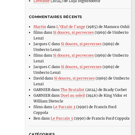
Loveable
(2024) de Lilja Ingolfsdottir
COMMENTAIRES RÉCENTS
Martin
dans
L’Œuf de l’ange
(1985) de Mamoru Oshii
films
dans
Si douces, si perverses
(1969) de Umberto
Lenzi
Jacques C
dans
Si douces, si perverses
(1969) de
Umberto Lenzi
films
dans
Si douces, si perverses
(1969) de Umberto
Lenzi
Jacques C
dans
Si douces, si perverses
(1969) de
Umberto Lenzi
David
dans
Si douces, si perverses
(1969) de Umberto
Lenzi
GARNIER
dans
The Brutalist
(2024) de Brady Corbet
GARNIER
dans
Duel au soleil
(1946) de King Vidor et
William Dieterle
films
dans
Le Parrain 3
(1990) de Francis Ford
Coppola
Ben
dans
Le Parrain 3
(1990) de Francis Ford Coppola
CATÉGORIES