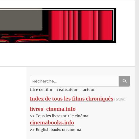
Recherche
pour
RECHE
OK
titre de film – réalisateur – acteur
:
Index de tous les films chroniqués
(6380)
livres-cinema.info
>> Tous les livres sur le cinéma
cinemabooks.info
>> English books on cinema