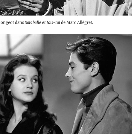
emongeot dans
Sois belle et tais-toi
de Marc Allégret.