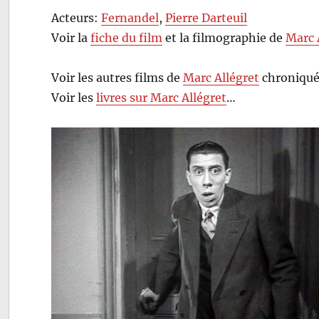
Acteurs:
Fernandel
,
Pierre Darteuil
Voir la
fiche du film
et la filmographie de
Marc 
Voir les autres films de
Marc Allégret
chroniqué
Voir les
livres sur Marc Allégret
…