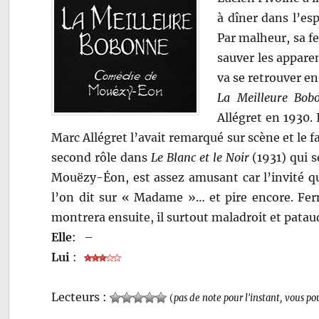
à dîner dans l’es
Par malheur, sa f
sauver les appare
va se retrouver e
La Meilleure Bob
Allégret en 1930. 
Marc Allégret l’avait remarqué sur scène et le 
second rôle dans
Le Blanc et le Noir
(1931) qui s
Mouëzy-Éon, est assez amusant car l’invité qu
l’on dit sur « Madame »… et pire encore. Fern
montrera ensuite, il surtout maladroit et patau
Elle
:
–
Lui
:
Lecteurs :
(
pas de note pour l'instant, vous po