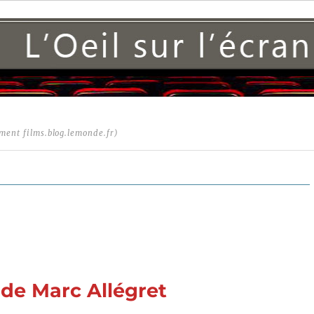
ment films.blog.lemonde.fr)
) de Marc Allégret