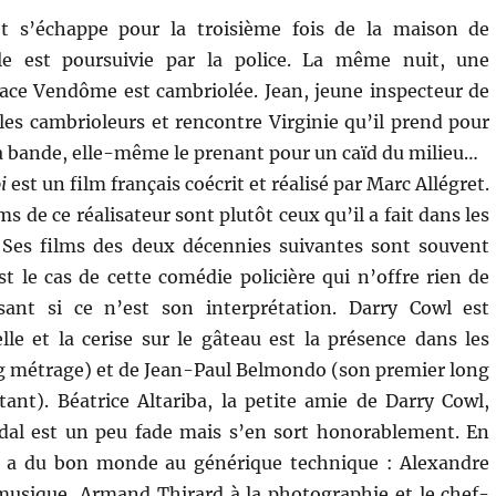
et s’échappe pour la troisième fois de la maison de
le est poursuivie par la police. La même nuit, une
place Vendôme est cambriolée. Jean, jeune inspecteur de
 les cambrioleurs et rencontre Virginie qu’il prend pour
a bande, elle-même le prenant pour un caïd du milieu…
i
est un film français coécrit et réalisé par Marc Allégret.
ms de ce réalisateur sont plutôt ceux qu’il a fait dans les
 Ses films des deux décennies suivantes sont souvent
st le cas de cette comédie policière qui n’offre rien de
sant si ce n’est son interprétation. Darry Cowl est
e et la cerise sur le gâteau est la présence dans les
g métrage) et de Jean-Paul Belmondo (son premier long
nt). Béatrice Altariba, la petite amie de Darry Cowl,
idal est un peu fade mais s’en sort honorablement. En
 y a du bon monde au générique technique : Alexandre
musique, Armand Thirard à la photographie et le chef-