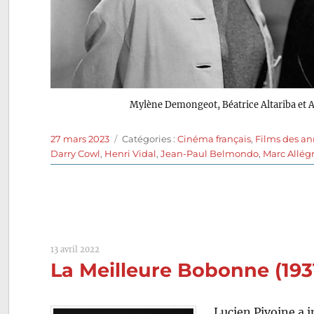
Mylène Demongeot, Béatrice Altariba et 
Publié
Catégories
27 mars 2023
Catégories :
Cinéma français
,
Films des an
le
Darry Cowl
,
Henri Vidal
,
Jean-Paul Belmondo
,
Marc Allég
13 avril 2022
La Meilleure Bobonne (193
Lucien Pivoine a 