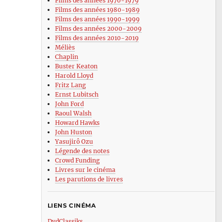
Films des années 1970-1979
Films des années 1980-1989
Films des années 1990-1999
Films des années 2000-2009
Films des années 2010-2019
Méliès
Chaplin
Buster Keaton
Harold Lloyd
Fritz Lang
Ernst Lubitsch
John Ford
Raoul Walsh
Howard Hawks
e
John Huston
Yasujirô Ozu
Légende des notes
Crowd Funding
Livres sur le cinéma
)
Les parutions de livres
c
gret
LIENS CINÉMA
DvdClassiks