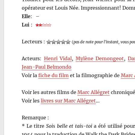
opérateur est Louis Née. Impressionnant! Domm
Elle
:
–
Lui
:
Lecteurs :
(
pas de note pour l'instant, vous po
Acteurs:
Henri Vidal
,
Mylène Demongeot
,
Da
Jean-Paul Belmondo
Voir la
fiche du film
et la filmographie de
Marc 
Voir les autres films de
Marc Allégret
chroniqué
Voir les
livres sur Marc Allégret
…
Remarque :
* Le titre
Sois belle et tais-toi
a été utilisé pour
1954 pour la traduction de Walk the Dark Bridge