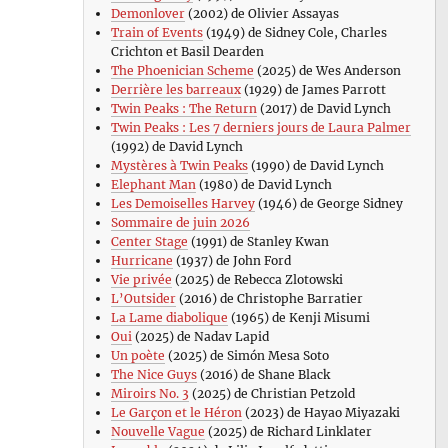
Demonlover
(2002) de Olivier Assayas
Train of Events
(1949) de Sidney Cole, Charles
Crichton et Basil Dearden
The Phoenician Scheme
(2025) de Wes Anderson
Derrière les barreaux
(1929) de James Parrott
Twin Peaks : The Return
(2017) de David Lynch
Twin Peaks : Les 7 derniers jours de Laura Palmer
(1992) de David Lynch
Mystères à Twin Peaks
(1990) de David Lynch
Elephant Man
(1980) de David Lynch
Les Demoiselles Harvey
(1946) de George Sidney
Sommaire de juin 2026
Center Stage
(1991) de Stanley Kwan
Hurricane
(1937) de John Ford
Vie privée
(2025) de Rebecca Zlotowski
L’Outsider
(2016) de Christophe Barratier
La Lame diabolique
(1965) de Kenji Misumi
Oui
(2025) de Nadav Lapid
Un poète
(2025) de Simón Mesa Soto
The Nice Guys
(2016) de Shane Black
Miroirs No. 3
(2025) de Christian Petzold
Le Garçon et le Héron
(2023) de Hayao Miyazaki
Nouvelle Vague
(2025) de Richard Linklater