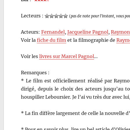
Lecteurs :
(
pas de note pour l'instant, vous po
Acteurs:
Fernandel
,
Jacqueline Pagnol
,
Raymond
Voir la
fiche du film
et la filmographie de
Raymo
Voir les
livres sur Marcel Pagnol
…
Remarques :
* Le film est officiellement réalisé par Raym
dirigé, depuis le choix des acteurs jusqu’au to
houspiller Leboursier. Je l’ai vu très dur avec l
* La fin diffère largement de celle la nouvelle d
* Pour en savoir plus, lire un bel article d’Olivi