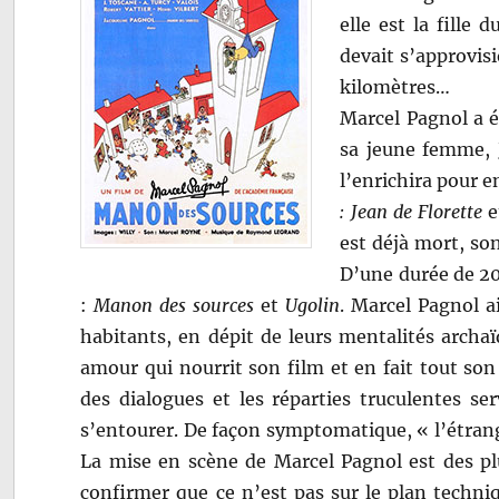
elle est la fille 
devait s’approvis
kilomètres…
Marcel Pagnol a é
sa jeune femme, J
l’enrichira pour 
: Jean de Florette
e
est déjà mort, so
D’une durée de 200
:
Manon des sources
et
Ugolin
. Marcel Pagnol a
habitants, en dépit de leurs mentalités archaï
amour qui nourrit son film et en fait tout son
des dialogues et les réparties truculentes se
s’entourer. De façon symptomatique, « l’étrang
La mise en scène de Marcel Pagnol est des plu
confirmer que ce n’est pas sur le plan techni