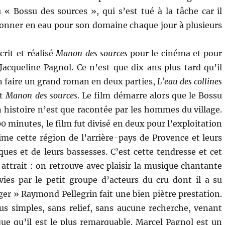
du « Bossu des sources », qui s’est tué à la tâche car il
ionner en eau pour son domaine chaque jour à plusieurs
crit et réalisé
Manon des sources
pour le cinéma et pour
acqueline Pagnol. Ce n’est que dix ans plus tard qu’il
en faire un grand roman en deux parties,
L’eau des collines
t
Manon des sources
. Le film démarre alors que le Bossu
n histoire n’est que racontée par les hommes du village.
 minutes, le film fut divisé en deux pour l’exploitation
ime cette région de l’arrière-pays de Provence et leurs
ques et de leurs bassesses. C’est cette tendresse et cet
 attrait : on retrouve avec plaisir la musique chantante
rvies par le petit groupe d’acteurs du cru dont il a su
er » Raymond Pellegrin fait une bien piètre prestation.
s simples, sans relief, sans aucune recherche, venant
que qu’il est le plus remarquable. Marcel Pagnol est un