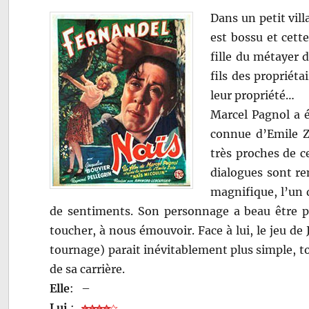
Dans un petit vill
est bossu et cette
fille du métayer 
fils des propriéta
leur propriété…
Marcel Pagnol a é
connue d’Emile 
très proches de ce
dialogues sont re
magnifique, l’un 
de sentiments. Son personnage a beau être pr
toucher, à nous émouvoir. Face à lui, le jeu de 
tournage) parait inévitablement plus simple, t
de sa carrière.
Elle
:
–
Lui
: