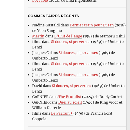
Loveable
(2024) de Lilja Ingolfsdottir
COMMENTAIRES RÉCENTS
Nadine Gastaldi
dans
Dernier train pour Busan
(2016)
de Yeon Sang-ho
Martin
dans
L’Œuf de l’ange
(1985) de Mamoru Oshii
films
dans
Si douces, si perverses
(1969) de Umberto
Lenzi
Jacques C
dans
Si douces, si perverses
(1969) de
Umberto Lenzi
films
dans
Si douces, si perverses
(1969) de Umberto
Lenzi
Jacques C
dans
Si douces, si perverses
(1969) de
Umberto Lenzi
David
dans
Si douces, si perverses
(1969) de Umberto
Lenzi
GARNIER
dans
The Brutalist
(2024) de Brady Corbet
GARNIER
dans
Duel au soleil
(1946) de King Vidor et
William Dieterle
films
dans
Le Parrain 3
(1990) de Francis Ford
Coppola