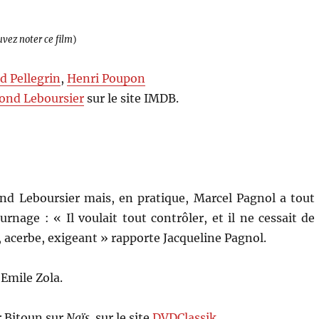
uvez noter ce film
)
 Pellegrin
,
Henri Poupon
nd Leboursier
sur le site IMDB.
ond Leboursier mais, en pratique, Marcel Pagnol a tout
urnage : « Il voulait tout contrôler, et il ne cessait de
ui, acerbe, exigeant » rapporte Jacqueline Pagnol.
’Emile Zola.
er Bitoun sur
Naïs,
sur le site
DVDClassik
…