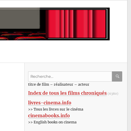
Recherche
pour
RECHE
OK
titre de film – réalisateur – acteur
:
Index de tous les films chroniqués
(6380)
livres-cinema.info
>> Tous les livres sur le cinéma
cinemabooks.info
>> English books on cinema