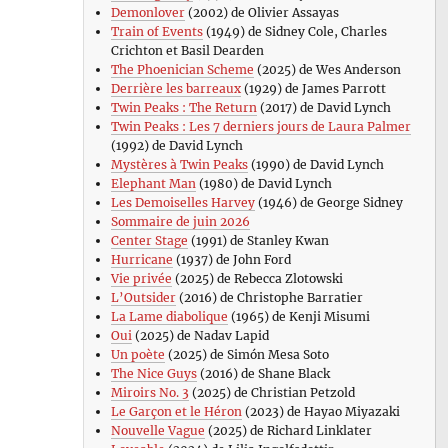
Demonlover
(2002) de Olivier Assayas
Train of Events
(1949) de Sidney Cole, Charles
Crichton et Basil Dearden
The Phoenician Scheme
(2025) de Wes Anderson
Derrière les barreaux
(1929) de James Parrott
Twin Peaks : The Return
(2017) de David Lynch
Twin Peaks : Les 7 derniers jours de Laura Palmer
(1992) de David Lynch
Mystères à Twin Peaks
(1990) de David Lynch
Elephant Man
(1980) de David Lynch
Les Demoiselles Harvey
(1946) de George Sidney
Sommaire de juin 2026
Center Stage
(1991) de Stanley Kwan
Hurricane
(1937) de John Ford
Vie privée
(2025) de Rebecca Zlotowski
L’Outsider
(2016) de Christophe Barratier
La Lame diabolique
(1965) de Kenji Misumi
Oui
(2025) de Nadav Lapid
Un poète
(2025) de Simón Mesa Soto
The Nice Guys
(2016) de Shane Black
Miroirs No. 3
(2025) de Christian Petzold
Le Garçon et le Héron
(2023) de Hayao Miyazaki
Nouvelle Vague
(2025) de Richard Linklater