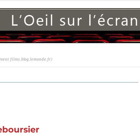
ment films.blog.lemonde.fr)
eboursier