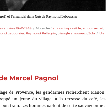
gnol) et Fernandel dans
Naïs
de Raymond Leboursier.
Étiquettes
es années 1940-1949
Mots-clés :
amour impossible
,
amour secret
,
ond Leboursier
,
Raymond Pellegrin
,
triangle amoureux
,
Zola
Un
 de Marcel Pagnol
llage de Provence, les gendarmes recherchent Manon,
rappé un jeune du village. À la terrasse du café, les
bon train. Les hommes parlent de cette sauvageonne :