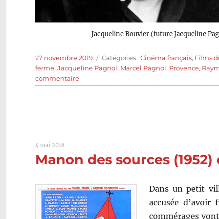
Jacqueline Bouvier (future Jacqueline Pa
Publié
Catégories
27 novembre 2019
Catégories :
Cinéma français
,
Films d
le
ferme
,
Jacqueline Pagnol
,
Marcel Pagnol
,
Provence
,
Raym
sur
commentaire
Naïs
(1945)
de
Raymond
Leboursier
4 mai 2018
Manon des sources (1952)
Dans un petit vi
accusée d’avoir f
commérages vont 