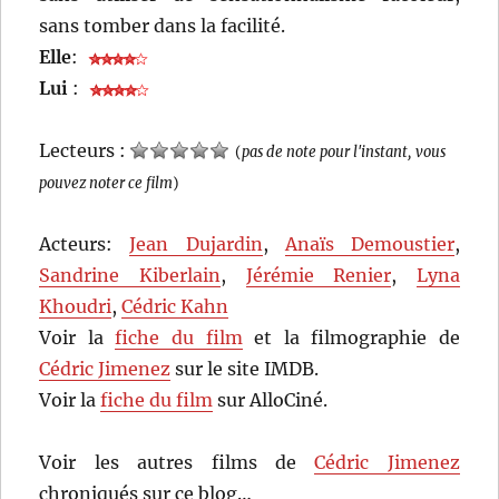
sans tomber dans la facilité.
Elle
:
Lui
:
Lecteurs :
(
pas de note pour l'instant, vous
pouvez noter ce film
)
Acteurs:
Jean Dujardin
,
Anaïs Demoustier
,
Sandrine Kiberlain
,
Jérémie Renier
,
Lyna
Khoudri
,
Cédric Kahn
Voir la
fiche du film
et la filmographie de
Cédric Jimenez
sur le site IMDB.
Voir la
fiche du film
sur AlloCiné.
Voir les autres films de
Cédric Jimenez
chroniqués sur ce blog…