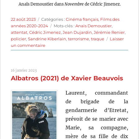
Anaïs Demoustier dans
Novembre
de Cédric Jimenez.
Publié
Catégories
22 août 2023
Catégories :
Cinéma français
,
Films des
le
Étiquettes
années 2020-2024
Mots-clés :
Anaïs Demoustier
,
attentat
,
Cédric Jimenez
,
Jean Dujardin
,
Jérémie Renier
,
policier
,
Sandrine Kiberlain
,
terrorisme
,
traque
Laisser
sur
un commentaire
Novembre
(2022)
de
16 janvier 2023
Cédric
Albatros (2021) de Xavier Beauvois
Jimenez
Laurent, commandant
de brigade de la
gendarmerie d’Etretat,
prévoit de se marier avec
Marie, sa compagne,
mère de sa fille de dix