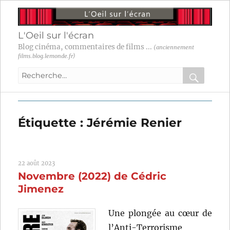
L'Oeil sur l'écran
Blog cinéma, commentaires de films ...
(anciennement
films.blog.lemonde.fr)
Recherche
pour
RECHER
OK
:
Étiquette :
Jérémie Renier
22 août 2023
Novembre (2022) de Cédric
Jimenez
Une plongée au cœur de
l’Anti-Terrorisme