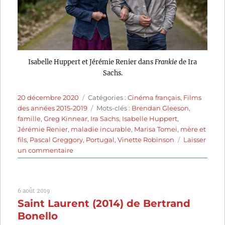
Isabelle Huppert et Jérémie Renier dans
Frankie
de Ira
Sachs.
Publié
Catégories
20 décembre 2020
Catégories :
Cinéma français
,
Films
le
Étiquettes
des années 2015-2019
Mots-clés :
Brendan Gleeson
,
famille
,
Greg Kinnear
,
Ira Sachs
,
Isabelle Huppert
,
Jérémie Renier
,
maladie incurable
,
Marisa Tomei
,
mère et
fils
,
Pascal Greggory
,
Portugal
,
Vinette Robinson
Laisser
sur
un commentaire
Frankie
(2019)
de
6 août 2019
Ira
Saint Laurent (2014) de Bertrand
Sachs
Bonello