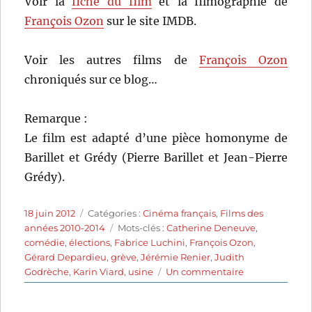
Voir la
fiche du film
et la filmographie de
François Ozon
sur le site IMDB.
Voir les autres films de
François Ozon
chroniqués sur ce blog…
Remarque :
Le film est adapté d’une pièce homonyme de
Barillet et Grédy (Pierre Barillet et Jean-Pierre
Grédy).
Publié
Catégories
18 juin 2012
Catégories :
Cinéma français
,
Films des
le
Étiquettes
années 2010-2014
Mots-clés :
Catherine Deneuve
,
comédie
,
élections
,
Fabrice Luchini
,
François Ozon
,
Gérard Depardieu
,
grève
,
Jérémie Renier
,
Judith
sur
Godrèche
,
Karin Viard
,
usine
Un commentaire
Potiche
(2010)