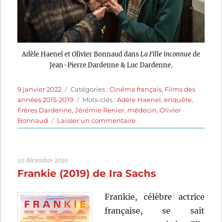
Adèle Haenel et Olivier Bonnaud dans
La Fille inconnue
de
Jean-Pierre Dardenne & Luc Dardenne.
Publié
Catégories
9 janvier 2022
Catégories :
Cinéma français
,
Films des
le
Étiquettes
années 2015-2019
Mots-clés :
Adèle Haenel
,
enquête
,
Frères Dardenne
,
Jérémie Renier
,
médecin
,
Olivier
sur
Bonnaud
Laisser un commentaire
La
Fille
inconnue
20 décembre 2020
(2016)
Frankie (2019) de Ira Sachs
de
Jean-
Pierre
Frankie, célèbre actrice
et
française, se sait
Luc