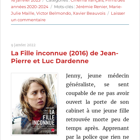
16 janvier 2023
Catégories :
Cinéma français
,
Films des
le
Étiquettes
années 2020-2024
Mots-clés :
Jérémie Renier
,
Marie-
Julie Maille
,
Victor Belmondo
,
Xavier Beauvois
Laisser
sur
un commentaire
Albatros
(2021)
de
9 janvier 2022
Xavier
La Fille inconnue (2016) de Jean-
Beauvois
Pierre et Luc Dardenne
Jenny, jeune médecin
généraliste, se sent
coupable de ne pas avoir
ouvert la porte de son
cabinet à une jeune fille
retrouvée morte peu de
temps après. Apprenant
par la police que rien ne