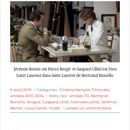
Jérémie Renier est Pierre Bergé et Gaspard Ulliel est Yves
Saint Laurent dans
Saint Laurent
de Bertrand Bonello.
Publié
Catégories
6 août 2019
Catégories :
Cinéma français
,
Films des
le
Étiquettes
années 2010-2014
Mots-clés :
années 70
,
Bertrand
Bonello
,
drogue
,
Gaspard Ulliel
,
homosexualité
,
Jérémie
sur
Renier
,
Louis Garrel
,
mode
Laisser un commentaire
Saint
Laurent
(2014)