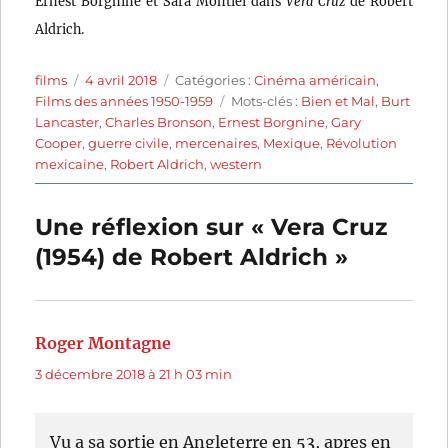
Ernest Borgnine et Sara Montiel dans
Vera Cruz
de Robert
Aldrich.
Auteur
Publié
Catégories
films
4 avril 2018
Catégories :
Cinéma américain
,
le
Étiquettes
Films des années 1950-1959
Mots-clés :
Bien et Mal
,
Burt
Lancaster
,
Charles Bronson
,
Ernest Borgnine
,
Gary
Cooper
,
guerre civile
,
mercenaires
,
Mexique
,
Révolution
mexicaine
,
Robert Aldrich
,
western
Une réflexion sur « Vera Cruz
(1954) de Robert Aldrich »
Roger Montagne
dit :
3 décembre 2018 à 21 h 03 min
Vu a sa sortie en Angleterre en 53, apres en