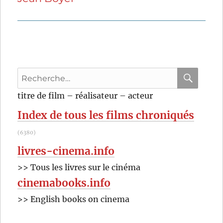
Recherche
pour
RECHER
OK
titre de film – réalisateur – acteur
:
Index de tous les films chroniqués
(6380)
livres-cinema.info
>> Tous les livres sur le cinéma
cinemabooks.info
>> English books on cinema