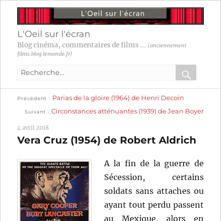
L'Oeil sur l'écran
Blog cinéma, commentaires de films ...
(anciennement
films.blog.lemonde.fr)
Recherche
pour
RECHER
OK
Publication
Navigation
Parias de la gloire (1964) de Henri Decoin
:
Précédent
précédente :
Publication
Circonstances atténuantes (1939) de Jean Boyer
Suivant
suivante :
de
4 avril 2018
l’article
Vera Cruz (1954) de Robert Aldrich
A la fin de la guerre de
Sécession, certains
soldats sans attaches ou
ayant tout perdu passent
au Mexique, alors en