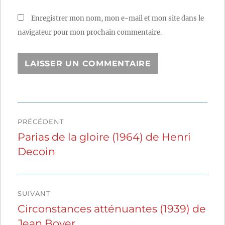
Enregistrer mon nom, mon e-mail et mon site dans le
navigateur pour mon prochain commentaire.
Navigation
PRÉCÉDENT
de
Parias de la gloire (1964) de Henri
Publication
Decoin
précédente :
l’article
SUIVANT
Circonstances atténuantes (1939) de
Publication
Jean Boyer
suivante :