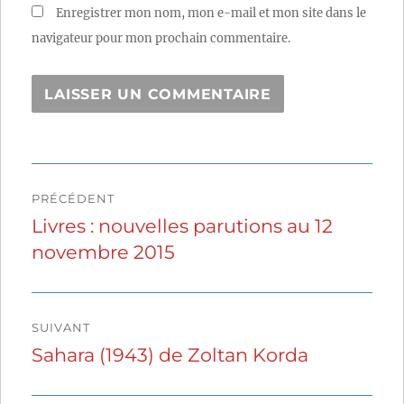
Enregistrer mon nom, mon e-mail et mon site dans le
navigateur pour mon prochain commentaire.
Navigation
PRÉCÉDENT
de
Livres : nouvelles parutions au 12
Publication
novembre 2015
précédente :
l’article
SUIVANT
Sahara (1943) de Zoltan Korda
Publication
suivante :