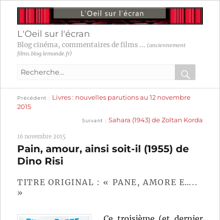
L'Oeil sur l'écran
Blog cinéma, commentaires de films ...
(anciennement
films.blog.lemonde.fr)
Recherche
pour
RECHER
OK
Publication
Navigation
Livres : nouvelles parutions au 12 novembre
:
Précédent
précédente :
2015
Publication
de
Sahara (1943) de Zoltan Korda
Suivant
suivante :
l’article
16 novembre 2015
Pain, amour, ainsi soit-il (1955) de
Dino Risi
TITRE ORIGINAL : « PANE, AMORE E…..
»
Ce troisième (et dernier