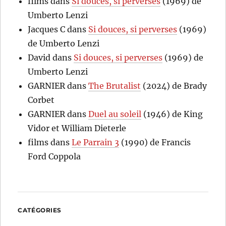
films
dans
Si douces, si perverses
(1969) de
Umberto Lenzi
Jacques C
dans
Si douces, si perverses
(1969)
de Umberto Lenzi
David
dans
Si douces, si perverses
(1969) de
Umberto Lenzi
GARNIER
dans
The Brutalist
(2024) de Brady
Corbet
GARNIER
dans
Duel au soleil
(1946) de King
Vidor et William Dieterle
films
dans
Le Parrain 3
(1990) de Francis
Ford Coppola
CATÉGORIES