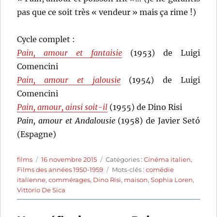
pas que ce soit très « vendeur » mais ça rime !)
Cycle complet :
Pain, amour et fantaisie
(1953) de Luigi
Comencini
Pain, amour et jalousie
(1954) de Luigi
Comencini
Pain, amour, ainsi soit-il
(1955) de Dino Risi
Pain, amour et Andalousie
(1958) de Javier Setó
(Espagne)
Auteur
Publié
Catégories
films
16 novembre 2015
Catégories :
Cinéma italien
,
le
Étiquettes
Films des années 1950-1959
Mots-clés :
comédie
italienne
,
commérages
,
Dino Risi
,
maison
,
Sophia Loren
,
Vittorio De Sica