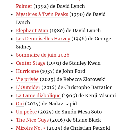
Palmer
(1992) de David Lynch
Mystères à Twin Peaks
(1990) de David
Lynch
Elephant Man
(1980) de David Lynch
Les Demoiselles Harvey
(1946) de George
Sidney
Sommaire de juin 2026
Center Stage
(1991) de Stanley Kwan
Hurricane
(1937) de John Ford
Vie privée
(2025) de Rebecca Zlotowski
L’Outsider
(2016) de Christophe Barratier
La Lame diabolique
(1965) de Kenji Misumi
Oui
(2025) de Nadav Lapid
Un poète
(2025) de Simón Mesa Soto
The Nice Guys
(2016) de Shane Black
Miroirs No. 3
(2025) de Christian Petzold