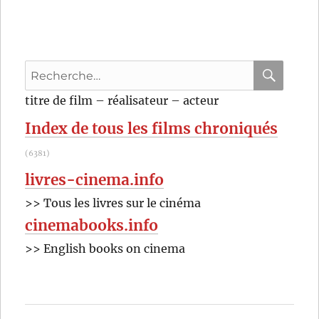
Recherche
pour
RECHER
OK
titre de film – réalisateur – acteur
:
Index de tous les films chroniqués
(6381)
livres-cinema.info
>> Tous les livres sur le cinéma
cinemabooks.info
>> English books on cinema