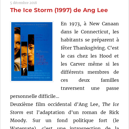
5 décembre 2018
de
The Ice Storm (1997) de Ang Lee
Clark
Johnson
En 1973, à New Canaan
dans le Connecticut, les
habitants se préparent à
fêter Thanksgiving. C’est
le cas chez les Hood et
les Carver même si les
différents membres de
ces deux familles
traversent une passe
personnelle difficile…
Deuxième film occidental d’Ang Lee,
The Ice
Storm
est l’adaptation d’un roman de Rick
Moody. Sur un fond politique fort (le
Watergate), c’est une introspection de la