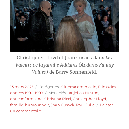
Christopher Lloyd et Joan Cusack dans
Les
Valeurs de la famille Addams (Addams Family
Values)
de Barry Sonnenfeld.
Publié
Catégories
13 mars 2025
Catégories :
Cinéma américain
,
Films des
le
Étiquettes
années 1990-1999
Mots-clés :
Anjelica Huston
,
anticonformisme
,
Christina Ricci
,
Christopher Lloyd
,
famille
,
humour noir
,
Joan Cusack
,
Raul Julia
Laisser
sur
un commentaire
Les
Valeurs
de