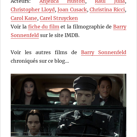
Acteurs:
Anjelica Huston
,
Raul Julia
,
Christopher Lloyd
,
Joan Cusack
,
Christina Ricci
,
Carol Kane
,
Carel Struycken
Voir la
fiche du film
et la filmographie de
Barry
Sonnenfeld
sur le site IMDB.
Voir les autres films de
Barry Sonnenfeld
chroniqués sur ce blog…