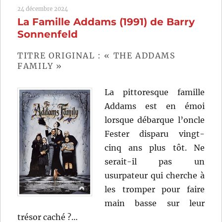
24 décembre 2024
la
La Famille Addams (1991) de Barry
famille
Addams
Sonnenfeld
(1993)
de
TITRE ORIGINAL : « THE ADDAMS
Barry
FAMILY »
Sonnenfeld
La pittoresque famille
Addams est en émoi
lorsque débarque l’oncle
Fester disparu vingt-
cinq ans plus tôt. Ne
serait-il pas un
usurpateur qui cherche à
les tromper pour faire
main basse sur leur
trésor caché ?…