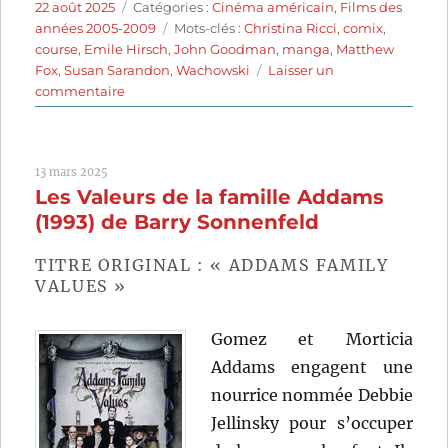
Publié
Catégories
22 août 2025
Catégories :
Cinéma américain
,
Films des
le
Étiquettes
années 2005-2009
Mots-clés :
Christina Ricci
,
comix
,
course
,
Emile Hirsch
,
John Goodman
,
manga
,
Matthew
Fox
,
Susan Sarandon
,
Wachowski
Laisser un
sur
commentaire
Speed
Racer
(2008)
13 mars 2025
de
Les Valeurs de la famille Addams
Lana
Wachowski
(1993) de Barry Sonnenfeld
et
Lilly
TITRE ORIGINAL : « ADDAMS FAMILY
Wachowski
VALUES »
Gomez et Morticia
Addams engagent une
nourrice nommée Debbie
Jellinsky pour s’occuper