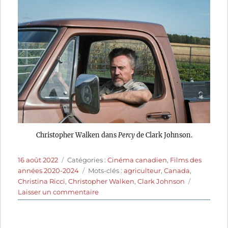
Christopher Walken dans
Percy
de Clark Johnson.
Publié
Catégories
16 août 2022
Catégories :
Cinéma canadien
,
Films des
le
Étiquettes
années 2020-2024
Mots-clés :
agriculteur
,
Canada
,
Christina Ricci
,
Christopher Walken
,
Clark Johnson
sur
Laisser un commentaire
L’Affaire
Percy
(2020)