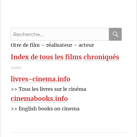
The
Ice
Storm
(1997)
de
Recherche
Ang
Lee
pour
RECHER
OK
titre de film – réalisateur – acteur
:
Index de tous les films chroniqués
(6381)
livres-cinema.info
>> Tous les livres sur le cinéma
cinemabooks.info
>> English books on cinema