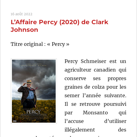
Famille
Addams
16 août 2022
(1991)
L’Affaire Percy (2020) de Clark
de
Barry
Johnson
Sonnenfeld
Titre original : « Percy »
Percy Schmeiser est un
agriculteur canadien qui
conserve ses propres
graines de colza pour les
semer l’année suivante.
Il se retrouve poursuivi
par Monsanto qui
l’accuse d’utiliser
illégalement des