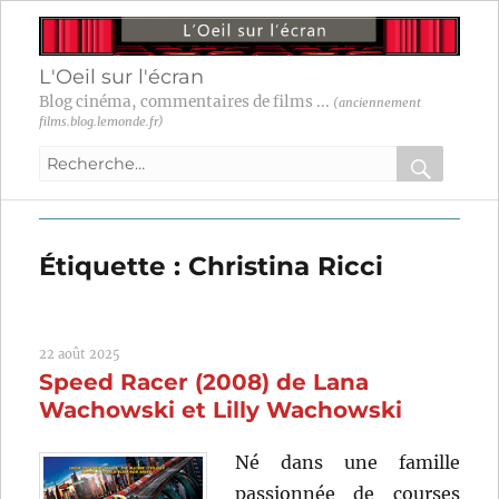
L'Oeil sur l'écran
Blog cinéma, commentaires de films ...
(anciennement
films.blog.lemonde.fr)
Recherche
pour
RECHER
OK
:
Étiquette :
Christina Ricci
22 août 2025
Speed Racer (2008) de Lana
Wachowski et Lilly Wachowski
Né dans une famille
passionnée de courses