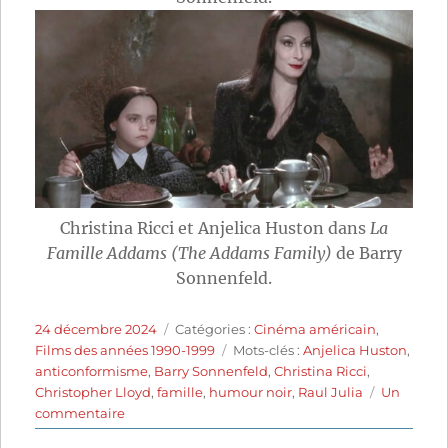
Christina Ricci et Anjelica Huston dans
La
Famille Addams (The Addams Family)
de Barry
Sonnenfeld.
Publié
Catégories
24 décembre 2024
Catégories :
Cinéma américain
,
le
Étiquettes
Films des années 1990-1999
Mots-clés :
Anjelica Huston
,
anticonformisme
,
Barry Sonnenfeld
,
Christina Ricci
,
Christopher Lloyd
,
famille
,
humour noir
,
Raul Julia
Un
sur
commentaire
La